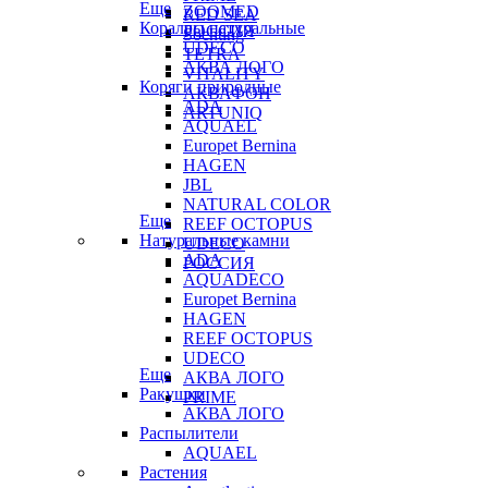
Еще
ZOOMED
RED SEA
Кораллы натуральные
РОССИЯ
Sochting
UDECO
TETRA
АКВА ЛОГО
VITALITY
Коряги природные
АКВАФОН
ADA
ARTUNIQ
AQUAEL
Europet Bernina
HAGEN
JBL
NATURAL COLOR
Еще
REEF OCTOPUS
Натуральные камни
UDECO
ADA
РОССИЯ
AQUADECO
Europet Bernina
HAGEN
REEF OCTOPUS
UDECO
Еще
АКВА ЛОГО
Ракушки
PRIME
АКВА ЛОГО
Распылители
AQUAEL
Растения