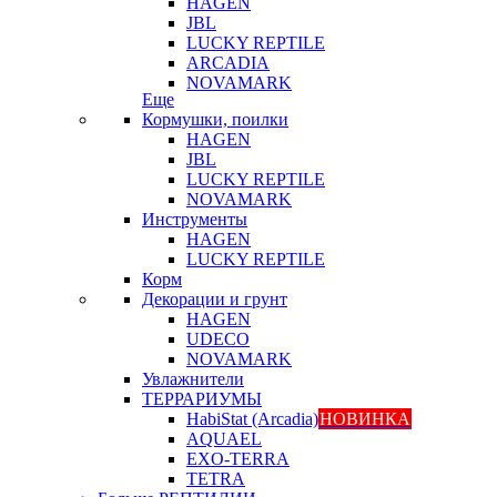
HAGEN
JBL
LUCKY REPTILE
ARCADIA
NOVAMARK
Еще
Кормушки, поилки
HAGEN
JBL
LUCKY REPTILE
NOVAMARK
Инструменты
HAGEN
LUCKY REPTILE
Корм
Декорации и грунт
HAGEN
UDECO
NOVAMARK
Увлажнители
ТЕРРАРИУМЫ
HabiStat (Arcadia)
НОВИНКА
AQUAEL
EXO-TERRA
TETRA