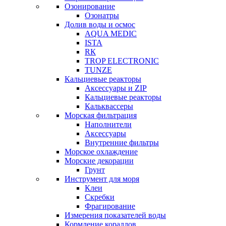
Озонирование
Озонатры
Долив воды и осмос
AQUA MEDIC
ISTA
RК
TROP ELECTRONIC
TUNZE
Кальциевые реакторы
Аксессуары и ZIP
Кальциевые реакторы
Кальквассеры
Морская фильтрация
Наполнители
Аксессуары
Внутренние фильтры
Морское охлаждение
Морские декорации
Грунт
Инструмент для моря
Клеи
Скребки
Фрагирование
Измерения показателей воды
Кормление кораллов