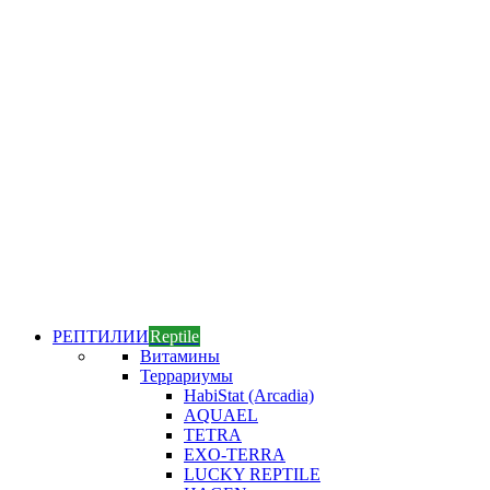
РЕПТИЛИИ
Reptile
Витамины
Террариумы
HabiStat (Arcadia)
AQUAEL
TETRA
EXO-TERRA
LUCKY REPTILE