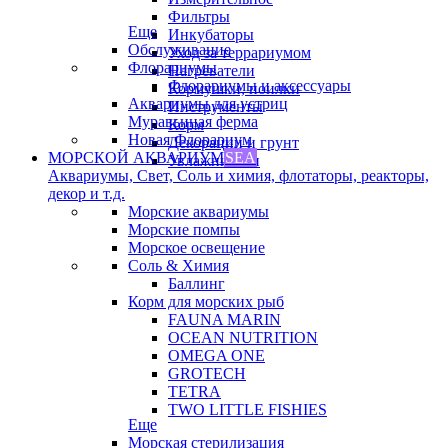
Фильтры
Еще
Инкубаторы
Обслуживание
Уход за террариумом
Флорариумы
Нагреватели
Флорариумы и аксессуары
Кормушки, поилки
Аквариумы для устриц
Инструменты
Муравьиная ферма
Корм
Новая Флорариум
Декорации и грунт
МОРСКОЙ АКВАРИУМ
SEA
Увлажнители
Аквариумы, Свет, Соль и химия, флотаторы, реакторы,
декор и т.д.
Морские аквариумы
Морские помпы
Морское освещение
Соль & Химия
Баллинг
Корм для морских рыб
FAUNA MARIN
OCEAN NUTRITION
OMEGA ONE
GROTECH
TETRA
TWO LITTLE FISHIES
Еще
Морская стерилизация