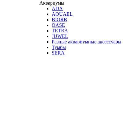
Аквариумы
ADA
AQUAEL
BIORB
OASE
TETRA
JUWEL
Разные аквариумные аксессуары
Тумбы
SERA