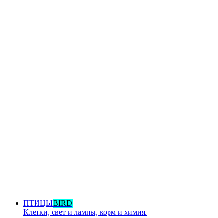
ПТИЦЫ
BIRD
Клетки, свет и лампы, корм и химия.