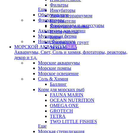
Фильтры
Еще
Инкубаторы
Обслуживание
Уход за террариумом
Флорариумы
Нагреватели
Флорариумы и аксессуары
Кормушки, поилки
Аквариумы для устриц
Инструменты
Муравьиная ферма
Корм
Новая Флорариум
Декорации и грунт
МОРСКОЙ АКВАРИУМ
SEA
Увлажнители
Аквариумы, Свет, Соль и химия, флотаторы, реакторы,
декор и т.д.
Морские аквариумы
Морские помпы
Морское освещение
Соль & Химия
Баллинг
Корм для морских рыб
FAUNA MARIN
OCEAN NUTRITION
OMEGA ONE
GROTECH
TETRA
TWO LITTLE FISHIES
Еще
Морская стерилизация