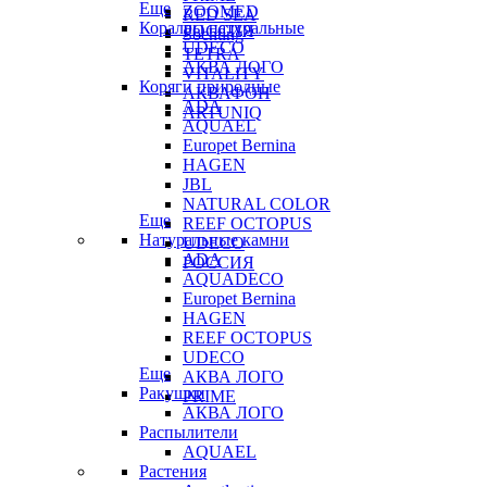
Еще
ZOOMED
RED SEA
Кораллы натуральные
РОССИЯ
Sochting
UDECO
TETRA
АКВА ЛОГО
VITALITY
Коряги природные
АКВАФОН
ADA
ARTUNIQ
AQUAEL
Europet Bernina
HAGEN
JBL
NATURAL COLOR
Еще
REEF OCTOPUS
Натуральные камни
UDECO
ADA
РОССИЯ
AQUADECO
Europet Bernina
HAGEN
REEF OCTOPUS
UDECO
Еще
АКВА ЛОГО
Ракушки
PRIME
АКВА ЛОГО
Распылители
AQUAEL
Растения