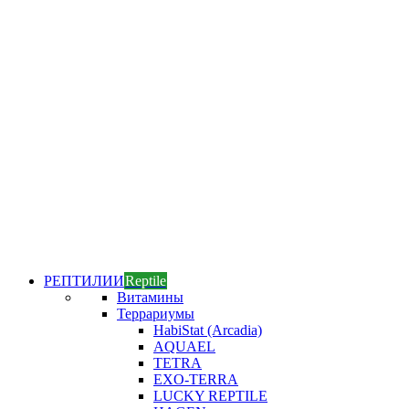
РЕПТИЛИИ
Reptile
Витамины
Террариумы
HabiStat (Arcadia)
AQUAEL
TETRA
EXO-TERRA
LUCKY REPTILE