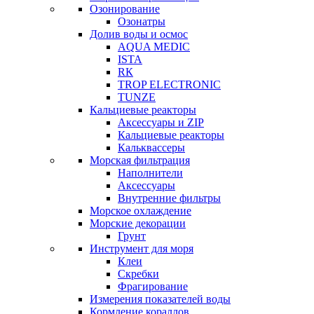
Озонирование
Озонатры
Долив воды и осмос
AQUA MEDIC
ISTA
RК
TROP ELECTRONIC
TUNZE
Кальциевые реакторы
Аксессуары и ZIP
Кальциевые реакторы
Кальквассеры
Морская фильтрация
Наполнители
Аксессуары
Внутренние фильтры
Морское охлаждение
Морские декорации
Грунт
Инструмент для моря
Клеи
Скребки
Фрагирование
Измерения показателей воды
Кормление кораллов