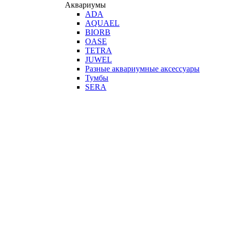
Аквариумы
ADA
AQUAEL
BIORB
OASE
TETRA
JUWEL
Разные аквариумные аксессуары
Тумбы
SERA