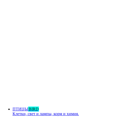
ПТИЦЫ
BIRD
Клетки, свет и лампы, корм и химия.