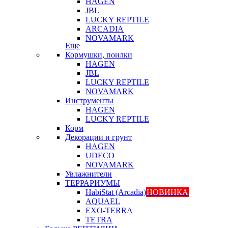
HAGEN
JBL
LUCKY REPTILE
ARCADIA
NOVAMARK
Еще
Кормушки, поилки
HAGEN
JBL
LUCKY REPTILE
NOVAMARK
Инструменты
HAGEN
LUCKY REPTILE
Корм
Декорации и грунт
HAGEN
UDECO
NOVAMARK
Увлажнители
ТЕРРАРИУМЫ
HabiStat (Arcadia)
НОВИНКА
AQUAEL
EXO-TERRA
TETRA