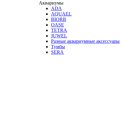
Аквариумы
ADA
AQUAEL
BIORB
OASE
TETRA
JUWEL
Разные аквариумные аксессуары
Тумбы
SERA