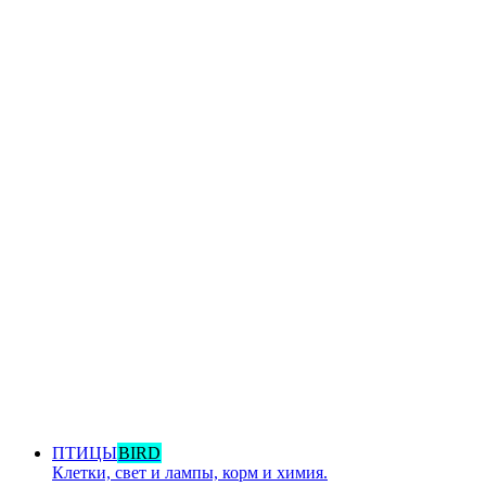
ПТИЦЫ
BIRD
Клетки, свет и лампы, корм и химия.