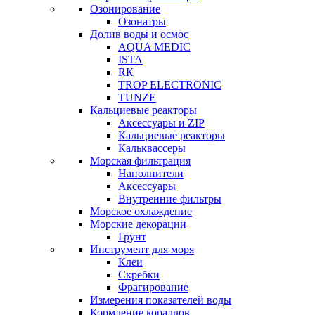
Озонирование
Озонатры
Долив воды и осмос
AQUA MEDIC
ISTA
RК
TROP ELECTRONIC
TUNZE
Кальциевые реакторы
Аксессуары и ZIP
Кальциевые реакторы
Кальквассеры
Морская фильтрация
Наполнители
Аксессуары
Внутренние фильтры
Морское охлаждение
Морские декорации
Грунт
Инструмент для моря
Клеи
Скребки
Фрагирование
Измерения показателей воды
Кормление кораллов