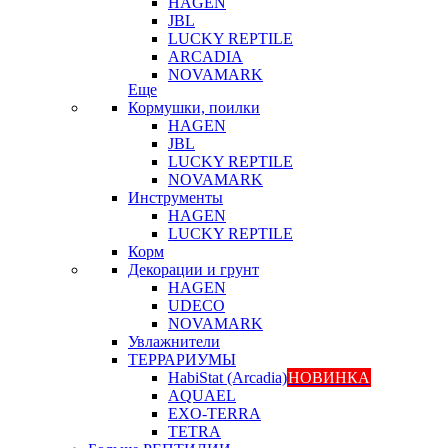
HAGEN
JBL
LUCKY REPTILE
ARCADIA
NOVAMARK
Еще
Кормушки, поилки
HAGEN
JBL
LUCKY REPTILE
NOVAMARK
Инструменты
HAGEN
LUCKY REPTILE
Корм
Декорации и грунт
HAGEN
UDECO
NOVAMARK
Увлажнители
ТЕРРАРИУМЫ
HabiStat (Arcadia)
НОВИНКА
AQUAEL
EXO-TERRA
TETRA