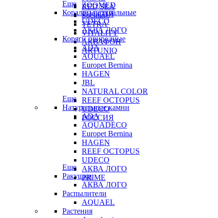
Еще
ZOOMED
RED SEA
Кораллы натуральные
РОССИЯ
Sochting
UDECO
TETRA
АКВА ЛОГО
VITALITY
Коряги природные
АКВАФОН
ADA
ARTUNIQ
AQUAEL
Europet Bernina
HAGEN
JBL
NATURAL COLOR
Еще
REEF OCTOPUS
Натуральные камни
UDECO
ADA
РОССИЯ
AQUADECO
Europet Bernina
HAGEN
REEF OCTOPUS
UDECO
Еще
АКВА ЛОГО
Ракушки
PRIME
АКВА ЛОГО
Распылители
AQUAEL
Растения