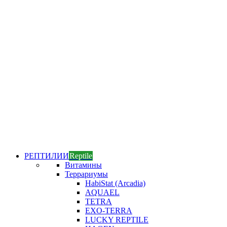
РЕПТИЛИИ
Reptile
Витамины
Террариумы
HabiStat (Arcadia)
AQUAEL
TETRA
EXO-TERRA
LUCKY REPTILE