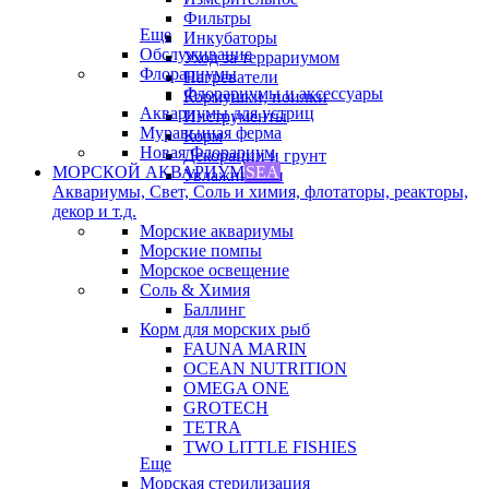
Фильтры
Еще
Инкубаторы
Обслуживание
Уход за террариумом
Флорариумы
Нагреватели
Флорариумы и аксессуары
Кормушки, поилки
Аквариумы для устриц
Инструменты
Муравьиная ферма
Корм
Новая Флорариум
Декорации и грунт
МОРСКОЙ АКВАРИУМ
SEA
Увлажнители
Аквариумы, Свет, Соль и химия, флотаторы, реакторы,
декор и т.д.
Морские аквариумы
Морские помпы
Морское освещение
Соль & Химия
Баллинг
Корм для морских рыб
FAUNA MARIN
OCEAN NUTRITION
OMEGA ONE
GROTECH
TETRA
TWO LITTLE FISHIES
Еще
Морская стерилизация