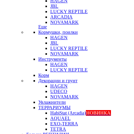
HAGEN
JBL
LUCKY REPTILE
ARCADIA
NOVAMARK
Еще
Кормушки, поилки
HAGEN
JBL
LUCKY REPTILE
NOVAMARK
Инструменты
HAGEN
LUCKY REPTILE
Корм
Декорации и грунт
HAGEN
UDECO
NOVAMARK
Увлажнители
ТЕРРАРИУМЫ
HabiStat (Arcadia)
НОВИНКА
AQUAEL
EXO-TERRA
TETRA