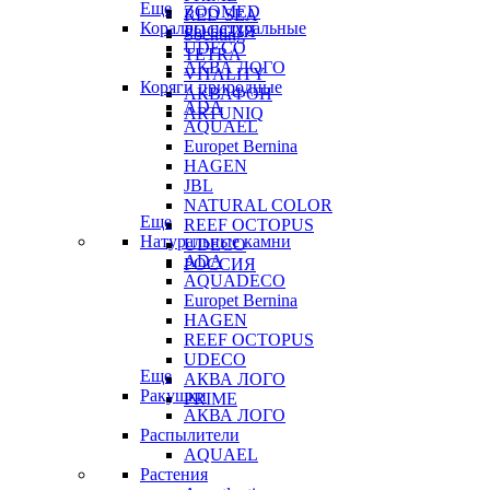
Еще
ZOOMED
RED SEA
Кораллы натуральные
РОССИЯ
Sochting
UDECO
TETRA
АКВА ЛОГО
VITALITY
Коряги природные
АКВАФОН
ADA
ARTUNIQ
AQUAEL
Europet Bernina
HAGEN
JBL
NATURAL COLOR
Еще
REEF OCTOPUS
Натуральные камни
UDECO
ADA
РОССИЯ
AQUADECO
Europet Bernina
HAGEN
REEF OCTOPUS
UDECO
Еще
АКВА ЛОГО
Ракушки
PRIME
АКВА ЛОГО
Распылители
AQUAEL
Растения