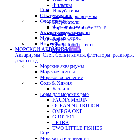
Фильтры
Еще
Инкубаторы
Обслуживание
Уход за террариумом
Флорариумы
Нагреватели
Флорариумы и аксессуары
Кормушки, поилки
Аквариумы для устриц
Инструменты
Муравьиная ферма
Корм
Новая Флорариум
Декорации и грунт
МОРСКОЙ АКВАРИУМ
SEA
Увлажнители
Аквариумы, Свет, Соль и химия, флотаторы, реакторы,
декор и т.д.
Морские аквариумы
Морские помпы
Морское освещение
Соль & Химия
Баллинг
Корм для морских рыб
FAUNA MARIN
OCEAN NUTRITION
OMEGA ONE
GROTECH
TETRA
TWO LITTLE FISHIES
Еще
Морская стерилизация