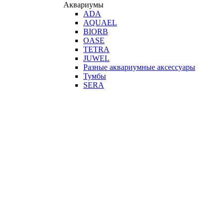
Аквариумы
ADA
AQUAEL
BIORB
OASE
TETRA
JUWEL
Разные аквариумные аксессуары
Тумбы
SERA