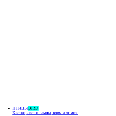
ПТИЦЫ
BIRD
Клетки, свет и лампы, корм и химия.