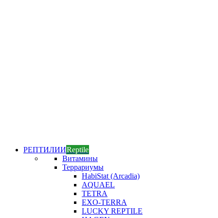
РЕПТИЛИИ
Reptile
Витамины
Террариумы
HabiStat (Arcadia)
AQUAEL
TETRA
EXO-TERRA
LUCKY REPTILE