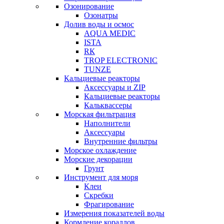
Озонирование
Озонатры
Долив воды и осмос
AQUA MEDIC
ISTA
RК
TROP ELECTRONIC
TUNZE
Кальциевые реакторы
Аксессуары и ZIP
Кальциевые реакторы
Кальквассеры
Морская фильтрация
Наполнители
Аксессуары
Внутренние фильтры
Морское охлаждение
Морские декорации
Грунт
Инструмент для моря
Клеи
Скребки
Фрагирование
Измерения показателей воды
Кормление кораллов