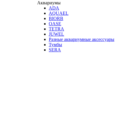
Аквариумы
ADA
AQUAEL
BIORB
OASE
TETRA
JUWEL
Разные аквариумные аксессуары
Тумбы
SERA