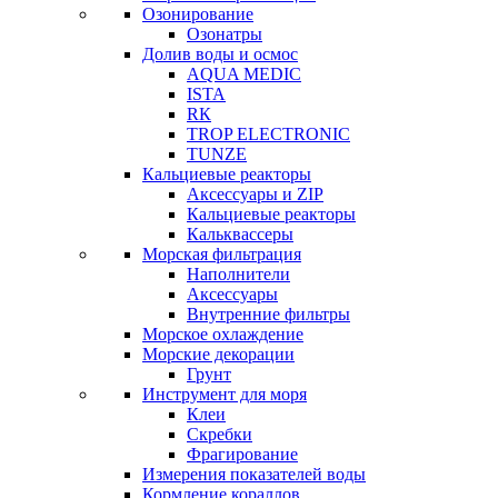
Озонирование
Озонатры
Долив воды и осмос
AQUA MEDIC
ISTA
RК
TROP ELECTRONIC
TUNZE
Кальциевые реакторы
Аксессуары и ZIP
Кальциевые реакторы
Кальквассеры
Морская фильтрация
Наполнители
Аксессуары
Внутренние фильтры
Морское охлаждение
Морские декорации
Грунт
Инструмент для моря
Клеи
Скребки
Фрагирование
Измерения показателей воды
Кормление кораллов