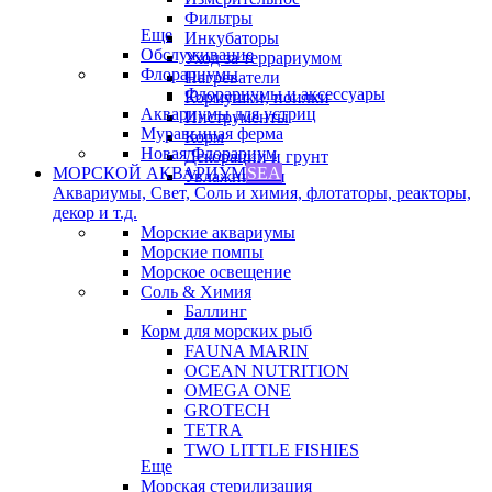
Фильтры
Еще
Инкубаторы
Обслуживание
Уход за террариумом
Флорариумы
Нагреватели
Флорариумы и аксессуары
Кормушки, поилки
Аквариумы для устриц
Инструменты
Муравьиная ферма
Корм
Новая Флорариум
Декорации и грунт
МОРСКОЙ АКВАРИУМ
SEA
Увлажнители
Аквариумы, Свет, Соль и химия, флотаторы, реакторы,
декор и т.д.
Морские аквариумы
Морские помпы
Морское освещение
Соль & Химия
Баллинг
Корм для морских рыб
FAUNA MARIN
OCEAN NUTRITION
OMEGA ONE
GROTECH
TETRA
TWO LITTLE FISHIES
Еще
Морская стерилизация