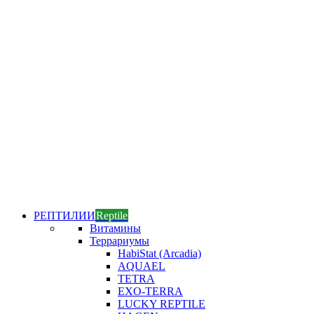
РЕПТИЛИИ
Reptile
Витамины
Террариумы
HabiStat (Arcadia)
AQUAEL
TETRA
EXO-TERRA
LUCKY REPTILE