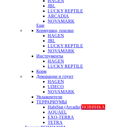
HAGEN
JBL
LUCKY REPTILE
ARCADIA
NOVAMARK
Еще
Кормушки, поилки
HAGEN
JBL
LUCKY REPTILE
NOVAMARK
Инструменты
HAGEN
LUCKY REPTILE
Корм
Декорации и грунт
HAGEN
UDECO
NOVAMARK
Увлажнители
ТЕРРАРИУМЫ
HabiStat (Arcadia)
НОВИНКА
AQUAEL
EXO-TERRA
TETRA