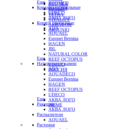
Еще
ZOOMED
RED SEA
Кораллы натуральные
РОССИЯ
Sochting
UDECO
TETRA
АКВА ЛОГО
VITALITY
Коряги природные
АКВАФОН
ADA
ARTUNIQ
AQUAEL
Europet Bernina
HAGEN
JBL
NATURAL COLOR
Еще
REEF OCTOPUS
Натуральные камни
UDECO
ADA
РОССИЯ
AQUADECO
Europet Bernina
HAGEN
REEF OCTOPUS
UDECO
Еще
АКВА ЛОГО
Ракушки
PRIME
АКВА ЛОГО
Распылители
AQUAEL
Растения