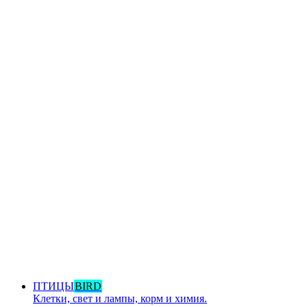
ПТИЦЫ
BIRD
Клетки, свет и лампы, корм и химия.