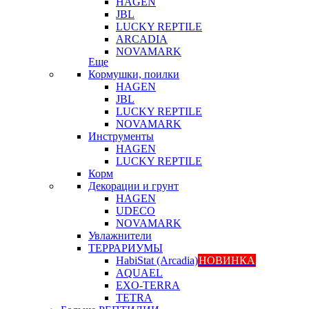
HAGEN
JBL
LUCKY REPTILE
ARCADIA
NOVAMARK
Еще
Кормушки, поилки
HAGEN
JBL
LUCKY REPTILE
NOVAMARK
Инструменты
HAGEN
LUCKY REPTILE
Корм
Декорации и грунт
HAGEN
UDECO
NOVAMARK
Увлажнители
ТЕРРАРИУМЫ
HabiStat (Arcadia)
НОВИНКА
AQUAEL
EXO-TERRA
TETRA