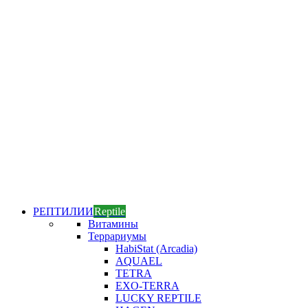
РЕПТИЛИИ
Reptile
Витамины
Террариумы
HabiStat (Arcadia)
AQUAEL
TETRA
EXO-TERRA
LUCKY REPTILE