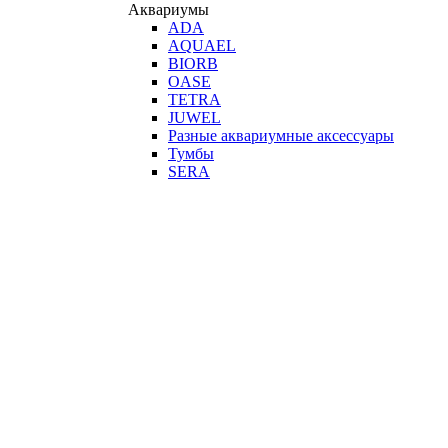
Аквариумы
ADA
AQUAEL
BIORB
OASE
TETRA
JUWEL
Разные аквариумные аксессуары
Тумбы
SERA