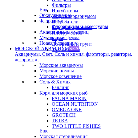
Фильтры
Еще
Инкубаторы
Обслуживание
Уход за террариумом
Флорариумы
Нагреватели
Флорариумы и аксессуары
Кормушки, поилки
Аквариумы для устриц
Инструменты
Муравьиная ферма
Корм
Новая Флорариум
Декорации и грунт
МОРСКОЙ АКВАРИУМ
SEA
Увлажнители
Аквариумы, Свет, Соль и химия, флотаторы, реакторы,
декор и т.д.
Морские аквариумы
Морские помпы
Морское освещение
Соль & Химия
Баллинг
Корм для морских рыб
FAUNA MARIN
OCEAN NUTRITION
OMEGA ONE
GROTECH
TETRA
TWO LITTLE FISHIES
Еще
Морская стерилизация