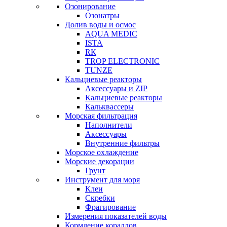
Озонирование
Озонатры
Долив воды и осмос
AQUA MEDIC
ISTA
RК
TROP ELECTRONIC
TUNZE
Кальциевые реакторы
Аксессуары и ZIP
Кальциевые реакторы
Кальквассеры
Морская фильтрация
Наполнители
Аксессуары
Внутренние фильтры
Морское охлаждение
Морские декорации
Грунт
Инструмент для моря
Клеи
Скребки
Фрагирование
Измерения показателей воды
Кормление кораллов