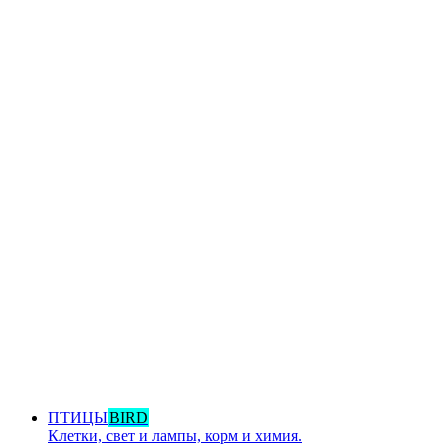
ПТИЦЫ
BIRD
Клетки, свет и лампы, корм и химия.