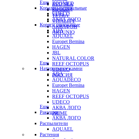
Еще
ZOOMED
RED SEA
Кораллы натуральные
РОССИЯ
Sochting
UDECO
TETRA
АКВА ЛОГО
VITALITY
Коряги природные
АКВАФОН
ADA
ARTUNIQ
AQUAEL
Europet Bernina
HAGEN
JBL
NATURAL COLOR
Еще
REEF OCTOPUS
Натуральные камни
UDECO
ADA
РОССИЯ
AQUADECO
Europet Bernina
HAGEN
REEF OCTOPUS
UDECO
Еще
АКВА ЛОГО
Ракушки
PRIME
АКВА ЛОГО
Распылители
AQUAEL
Растения