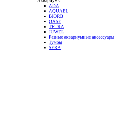
Аквариумы
ADA
AQUAEL
BIORB
OASE
TETRA
JUWEL
Разные аквариумные аксессуары
Тумбы
SERA