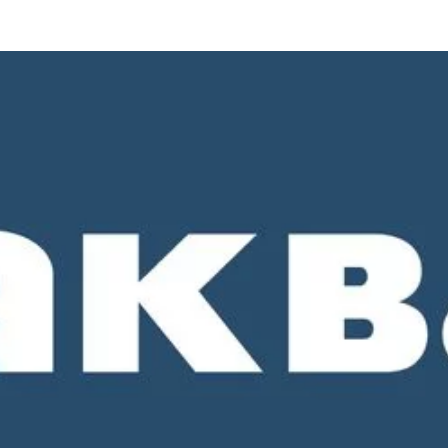
о 18-00. СБ и ВС - выходные