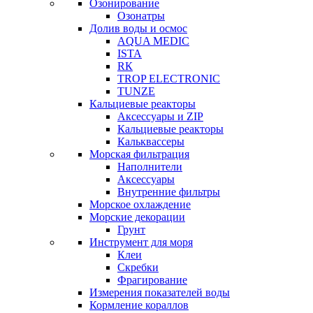
Озонирование
Озонатры
Долив воды и осмос
AQUA MEDIC
ISTA
RК
TROP ELECTRONIC
TUNZE
Кальциевые реакторы
Аксессуары и ZIP
Кальциевые реакторы
Кальквассеры
Морская фильтрация
Наполнители
Аксессуары
Внутренние фильтры
Морское охлаждение
Морские декорации
Грунт
Инструмент для моря
Клеи
Скребки
Фрагирование
Измерения показателей воды
Кормление кораллов