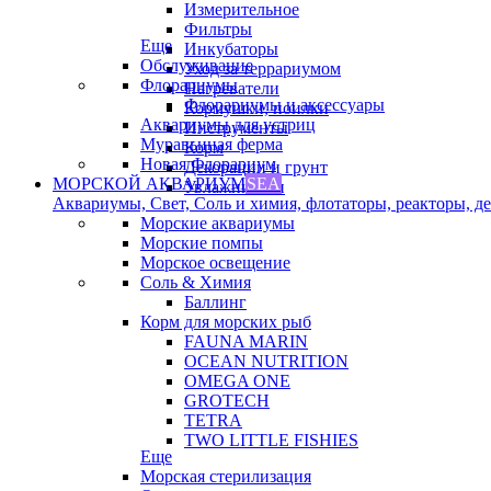
Измерительное
Фильтры
Еще
Инкубаторы
Обслуживание
Уход за террариумом
Флорариумы
Нагреватели
Флорариумы и аксессуары
Кормушки, поилки
Аквариумы для устриц
Инструменты
Муравьиная ферма
Корм
Новая Флорариум
Декорации и грунт
МОРСКОЙ АКВАРИУМ
SEA
Увлажнители
Аквариумы, Свет, Соль и химия, флотаторы, реакторы, дек
Морские аквариумы
Морские помпы
Морское освещение
Соль & Химия
Баллинг
Корм для морских рыб
FAUNA MARIN
OCEAN NUTRITION
OMEGA ONE
GROTECH
TETRA
TWO LITTLE FISHIES
Еще
Морская стерилизация