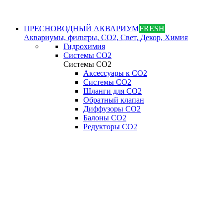
ПРЕСНОВОДНЫЙ АКВАРИУМ
FRESH
Аквариумы, фильтры, СО2, Свет, Декор, Химия
Гидрохимия
Системы СО2
Системы СО2
Аксессуары к СО2
Системы СО2
Шланги для CO2
Обратный клапан
Диффузоры СO2
Балоны CO2
Редукторы CO2