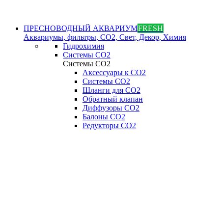
ПРЕСНОВОДНЫЙ АКВАРИУМ
FRESH
Аквариумы, фильтры, СО2, Свет, Декор, Химия
Гидрохимия
Системы СО2
Системы СО2
Аксессуары к СО2
Системы СО2
Шланги для CO2
Обратный клапан
Диффузоры СO2
Балоны CO2
Редукторы CO2