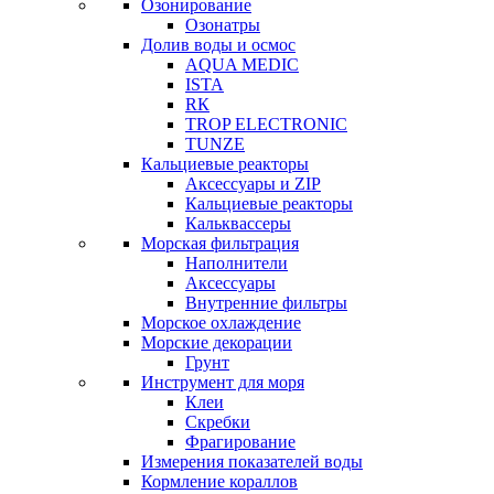
Озонирование
Озонатры
Долив воды и осмос
AQUA MEDIC
ISTA
RК
TROP ELECTRONIC
TUNZE
Кальциевые реакторы
Аксессуары и ZIP
Кальциевые реакторы
Кальквассеры
Морская фильтрация
Наполнители
Аксессуары
Внутренние фильтры
Морское охлаждение
Морские декорации
Грунт
Инструмент для моря
Клеи
Скребки
Фрагирование
Измерения показателей воды
Кормление кораллов