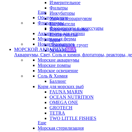
Измерительное
Фильтры
Еще
Инкубаторы
Обслуживание
Уход за террариумом
Флорариумы
Нагреватели
Флорариумы и аксессуары
Кормушки, поилки
Аквариумы для устриц
Инструменты
Муравьиная ферма
Корм
Новая Флорариум
Декорации и грунт
МОРСКОЙ АКВАРИУМ
SEA
Увлажнители
Аквариумы, Свет, Соль и химия, флотаторы, реакторы, дек
Морские аквариумы
Морские помпы
Морское освещение
Соль & Химия
Баллинг
Корм для морских рыб
FAUNA MARIN
OCEAN NUTRITION
OMEGA ONE
GROTECH
TETRA
TWO LITTLE FISHIES
Еще
Морская стерилизация