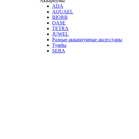
Аквариумы
ADA
AQUAEL
BIORB
OASE
TETRA
JUWEL
Разные аквариумные аксессуары
Тумбы
SERA