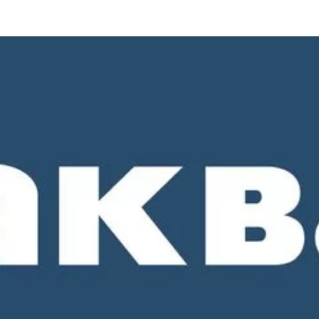
о 18-00. СБ и ВС - выходные