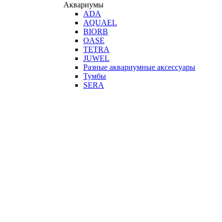
Аквариумы
ADA
AQUAEL
BIORB
OASE
TETRA
JUWEL
Разные аквариумные аксессуары
Тумбы
SERA