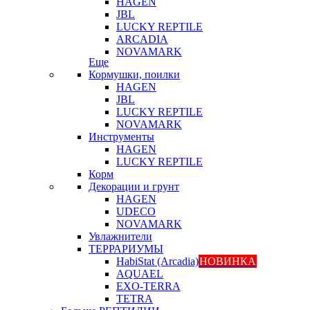
HAGEN
JBL
LUCKY REPTILE
ARCADIA
NOVAMARK
Еще
Кормушки, поилки
HAGEN
JBL
LUCKY REPTILE
NOVAMARK
Инструменты
HAGEN
LUCKY REPTILE
Корм
Декорации и грунт
HAGEN
UDECO
NOVAMARK
Увлажнители
ТЕРРАРИУМЫ
HabiStat (Arcadia)
НОВИНКА
AQUAEL
EXO-TERRA
TETRA