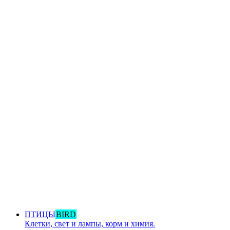
ПТИЦЫ
BIRD
Клетки, свет и лампы, корм и химия.