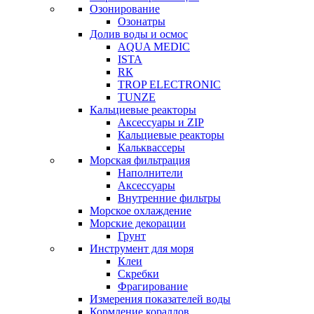
Озонирование
Озонатры
Долив воды и осмос
AQUA MEDIC
ISTA
RК
TROP ELECTRONIC
TUNZE
Кальциевые реакторы
Аксессуары и ZIP
Кальциевые реакторы
Кальквассеры
Морская фильтрация
Наполнители
Аксессуары
Внутренние фильтры
Морское охлаждение
Морские декорации
Грунт
Инструмент для моря
Клеи
Скребки
Фрагирование
Измерения показателей воды
Кормление кораллов