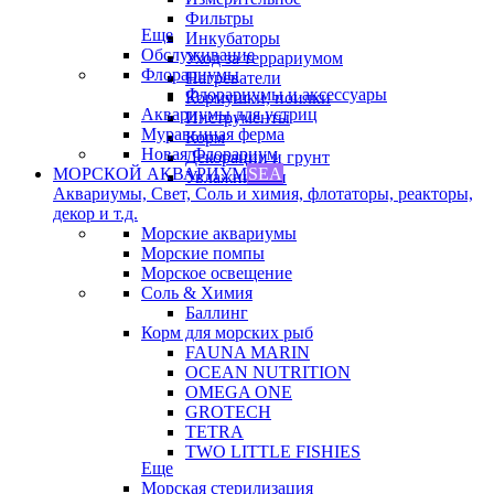
Фильтры
Еще
Инкубаторы
Обслуживание
Уход за террариумом
Флорариумы
Нагреватели
Флорариумы и аксессуары
Кормушки, поилки
Аквариумы для устриц
Инструменты
Муравьиная ферма
Корм
Новая Флорариум
Декорации и грунт
МОРСКОЙ АКВАРИУМ
SEA
Увлажнители
Аквариумы, Свет, Соль и химия, флотаторы, реакторы,
декор и т.д.
Морские аквариумы
Морские помпы
Морское освещение
Соль & Химия
Баллинг
Корм для морских рыб
FAUNA MARIN
OCEAN NUTRITION
OMEGA ONE
GROTECH
TETRA
TWO LITTLE FISHIES
Еще
Морская стерилизация