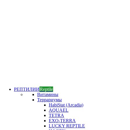
РЕПТИЛИИ
Reptile
Витамины
Террариумы
HabiStat (Arcadia)
AQUAEL
TETRA
EXO-TERRA
LUCKY REPTILE