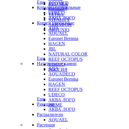
Еще
ZOOMED
RED SEA
Кораллы натуральные
РОССИЯ
Sochting
UDECO
TETRA
АКВА ЛОГО
VITALITY
Коряги природные
АКВАФОН
ADA
ARTUNIQ
AQUAEL
Europet Bernina
HAGEN
JBL
NATURAL COLOR
Еще
REEF OCTOPUS
Натуральные камни
UDECO
ADA
РОССИЯ
AQUADECO
Europet Bernina
HAGEN
REEF OCTOPUS
UDECO
Еще
АКВА ЛОГО
Ракушки
PRIME
АКВА ЛОГО
Распылители
AQUAEL
Растения