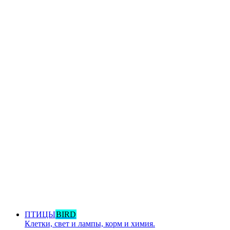
ПТИЦЫ
BIRD
Клетки, свет и лампы, корм и химия.