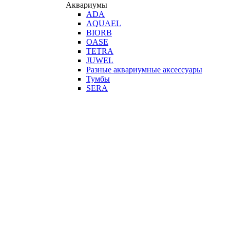
Аквариумы
ADA
AQUAEL
BIORB
OASE
TETRA
JUWEL
Разные аквариумные аксессуары
Тумбы
SERA