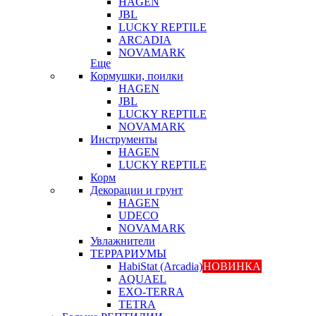
HAGEN
JBL
LUCKY REPTILE
ARCADIA
NOVAMARK
Еще
Кормушки, поилки
HAGEN
JBL
LUCKY REPTILE
NOVAMARK
Инструменты
HAGEN
LUCKY REPTILE
Корм
Декорации и грунт
HAGEN
UDECO
NOVAMARK
Увлажнители
ТЕРРАРИУМЫ
HabiStat (Arcadia)
НОВИНКА
AQUAEL
EXO-TERRA
TETRA