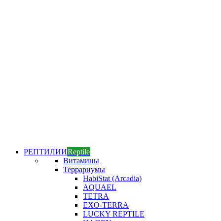
РЕПТИЛИИ
Reptile
Витамины
Террариумы
HabiStat (Arcadia)
AQUAEL
TETRA
EXO-TERRA
LUCKY REPTILE