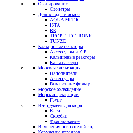
Озонирование
Озонатры
Долив воды и осмос
AQUA MEDIC
ISTA
RК
TROP ELECTRONIC
TUNZE
Кальциевые реакторы
Аксессуары и ZIP
Кальциевые реакторы
Кальквассеры
Морская фильтрация
Наполнители
Аксессуары
Внутренние фильтры
Морское охлаждение
Морские декорации
Грунт
Инструмент для моря
Клеи
Скребки
Фрагирование
Измерения показателей воды
Кормление кораллов