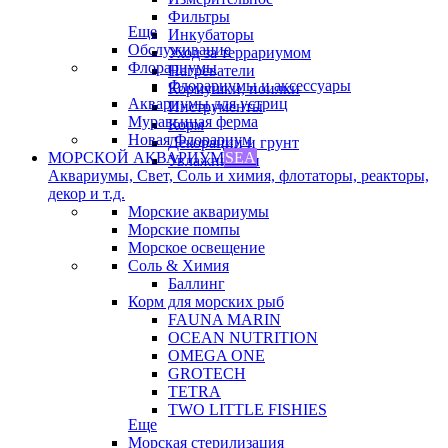
Фильтры
Еще
Инкубаторы
Обслуживание
Уход за террариумом
Флорариумы
Нагреватели
Флорариумы и аксессуары
Кормушки, поилки
Аквариумы для устриц
Инструменты
Муравьиная ферма
Корм
Новая Флорариум
Декорации и грунт
МОРСКОЙ АКВАРИУМ
SEA
Увлажнители
Аквариумы, Свет, Соль и химия, флотаторы, реакторы,
декор и т.д.
Морские аквариумы
Морские помпы
Морское освещение
Соль & Химия
Баллинг
Корм для морских рыб
FAUNA MARIN
OCEAN NUTRITION
OMEGA ONE
GROTECH
TETRA
TWO LITTLE FISHIES
Еще
Морская стерилизация