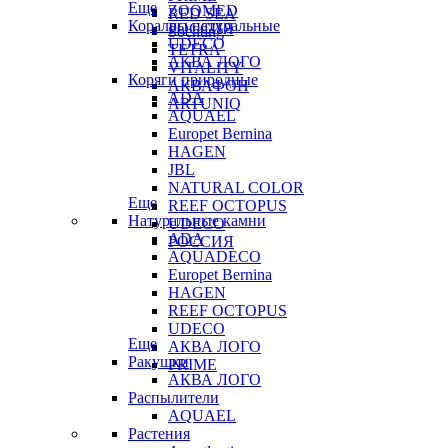
Еще
ZOOMED
RED SEA
Кораллы натуральные
РОССИЯ
Sochting
UDECO
TETRA
АКВА ЛОГО
VITALITY
Коряги природные
АКВАФОН
ADA
ARTUNIQ
AQUAEL
Europet Bernina
HAGEN
JBL
NATURAL COLOR
Еще
REEF OCTOPUS
Натуральные камни
UDECO
ADA
РОССИЯ
AQUADECO
Europet Bernina
HAGEN
REEF OCTOPUS
UDECO
Еще
АКВА ЛОГО
Ракушки
PRIME
АКВА ЛОГО
Распылители
AQUAEL
Растения