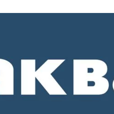
о 18-00. СБ и ВС - выходные