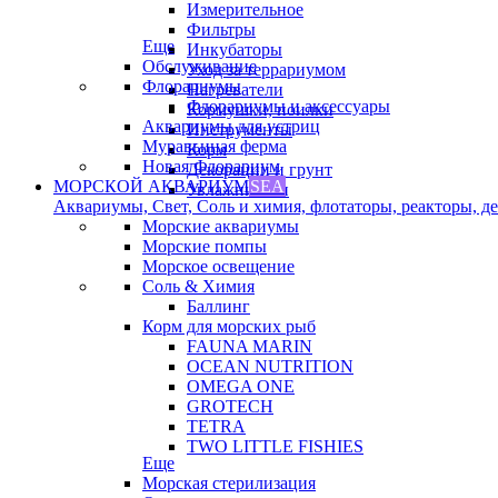
Измерительное
Фильтры
Еще
Инкубаторы
Обслуживание
Уход за террариумом
Флорариумы
Нагреватели
Флорариумы и аксессуары
Кормушки, поилки
Аквариумы для устриц
Инструменты
Муравьиная ферма
Корм
Новая Флорариум
Декорации и грунт
МОРСКОЙ АКВАРИУМ
SEA
Увлажнители
Аквариумы, Свет, Соль и химия, флотаторы, реакторы, дек
Морские аквариумы
Морские помпы
Морское освещение
Соль & Химия
Баллинг
Корм для морских рыб
FAUNA MARIN
OCEAN NUTRITION
OMEGA ONE
GROTECH
TETRA
TWO LITTLE FISHIES
Еще
Морская стерилизация