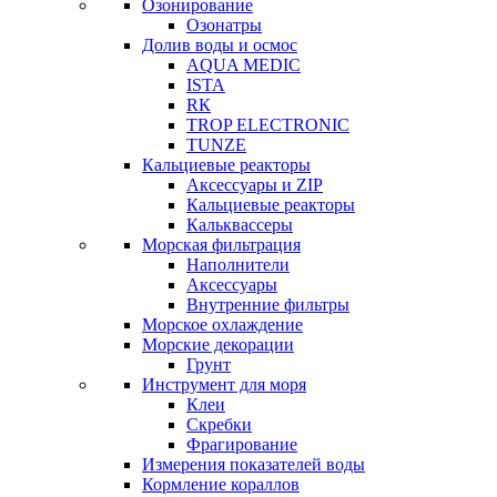
Озонирование
Озонатры
Долив воды и осмос
AQUA MEDIC
ISTA
RК
TROP ELECTRONIC
TUNZE
Кальциевые реакторы
Аксессуары и ZIP
Кальциевые реакторы
Кальквассеры
Морская фильтрация
Наполнители
Аксессуары
Внутренние фильтры
Морское охлаждение
Морские декорации
Грунт
Инструмент для моря
Клеи
Скребки
Фрагирование
Измерения показателей воды
Кормление кораллов