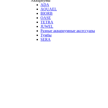
Аквариумы
ADA
AQUAEL
BIORB
OASE
TETRA
JUWEL
Разные аквариумные аксессуары
Тумбы
SERA