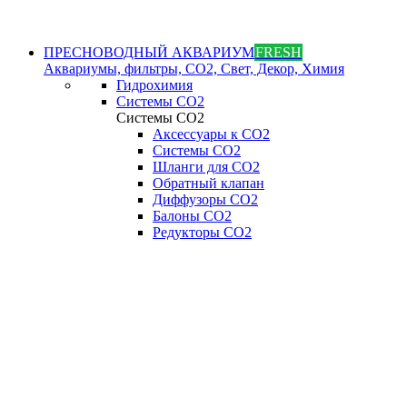
ПРЕСНОВОДНЫЙ АКВАРИУМ
FRESH
Аквариумы, фильтры, СО2, Свет, Декор, Химия
Гидрохимия
Системы СО2
Системы СО2
Аксессуары к СО2
Системы СО2
Шланги для CO2
Обратный клапан
Диффузоры СO2
Балоны CO2
Редукторы CO2