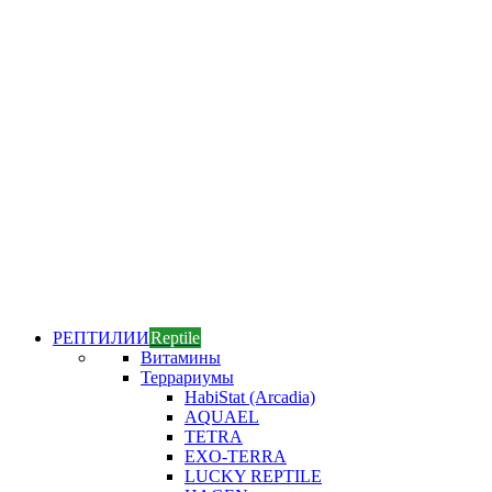
РЕПТИЛИИ
Reptile
Витамины
Террариумы
HabiStat (Arcadia)
AQUAEL
TETRA
EXO-TERRA
LUCKY REPTILE