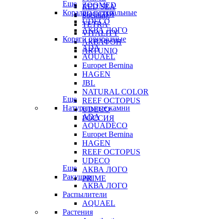
Еще
ZOOMED
RED SEA
Кораллы натуральные
РОССИЯ
Sochting
UDECO
TETRA
АКВА ЛОГО
VITALITY
Коряги природные
АКВАФОН
ADA
ARTUNIQ
AQUAEL
Europet Bernina
HAGEN
JBL
NATURAL COLOR
Еще
REEF OCTOPUS
Натуральные камни
UDECO
ADA
РОССИЯ
AQUADECO
Europet Bernina
HAGEN
REEF OCTOPUS
UDECO
Еще
АКВА ЛОГО
Ракушки
PRIME
АКВА ЛОГО
Распылители
AQUAEL
Растения