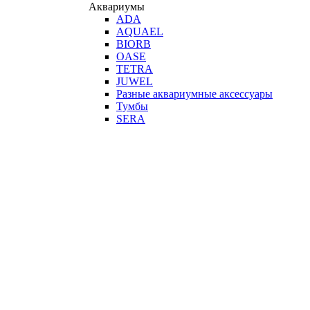
Аквариумы
ADA
AQUAEL
BIORB
OASE
TETRA
JUWEL
Разные аквариумные аксессуары
Тумбы
SERA