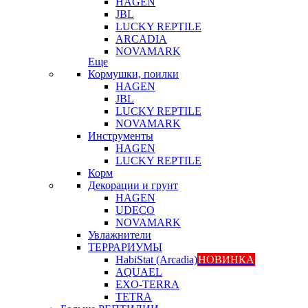
HAGEN
JBL
LUCKY REPTILE
ARCADIA
NOVAMARK
Еще
Кормушки, поилки
HAGEN
JBL
LUCKY REPTILE
NOVAMARK
Инструменты
HAGEN
LUCKY REPTILE
Корм
Декорации и грунт
HAGEN
UDECO
NOVAMARK
Увлажнители
ТЕРРАРИУМЫ
HabiStat (Arcadia)
НОВИНКА
AQUAEL
EXO-TERRA
TETRA