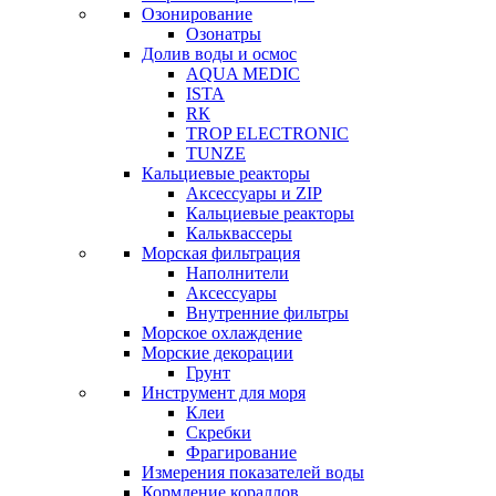
Озонирование
Озонатры
Долив воды и осмос
AQUA MEDIC
ISTA
RК
TROP ELECTRONIC
TUNZE
Кальциевые реакторы
Аксессуары и ZIP
Кальциевые реакторы
Кальквассеры
Морская фильтрация
Наполнители
Аксессуары
Внутренние фильтры
Морское охлаждение
Морские декорации
Грунт
Инструмент для моря
Клеи
Скребки
Фрагирование
Измерения показателей воды
Кормление кораллов