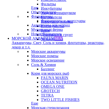
Фильтры
Еще
Инкубаторы
Обслуживание
Уход за террариумом
Флорариумы
Нагреватели
Флорариумы и аксессуары
Кормушки, поилки
Аквариумы для устриц
Инструменты
Муравьиная ферма
Корм
Новая Флорариум
Декорации и грунт
МОРСКОЙ АКВАРИУМ
SEA
Увлажнители
Аквариумы, Свет, Соль и химия, флотаторы, реакторы,
декор и т.д.
Морские аквариумы
Морские помпы
Морское освещение
Соль & Химия
Баллинг
Корм для морских рыб
FAUNA MARIN
OCEAN NUTRITION
OMEGA ONE
GROTECH
TETRA
TWO LITTLE FISHIES
Еще
Морская стерилизация