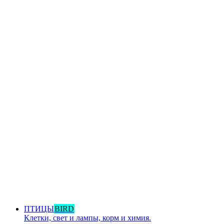
ПТИЦЫ
BIRD
Клетки, свет и лампы, корм и химия.