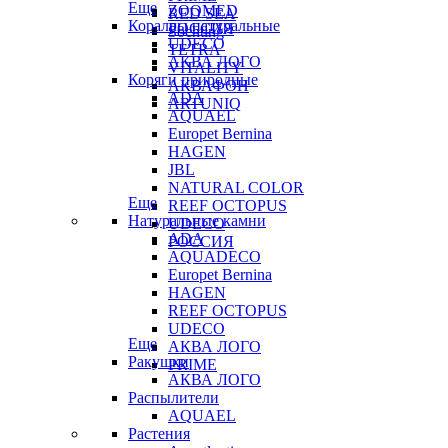
Еще
ZOOMED
RED SEA
Кораллы натуральные
РОССИЯ
Sochting
UDECO
TETRA
АКВА ЛОГО
VITALITY
Коряги природные
АКВАФОН
ADA
ARTUNIQ
AQUAEL
Europet Bernina
HAGEN
JBL
NATURAL COLOR
Еще
REEF OCTOPUS
Натуральные камни
UDECO
ADA
РОССИЯ
AQUADECO
Europet Bernina
HAGEN
REEF OCTOPUS
UDECO
Еще
АКВА ЛОГО
Ракушки
PRIME
АКВА ЛОГО
Распылители
AQUAEL
Растения