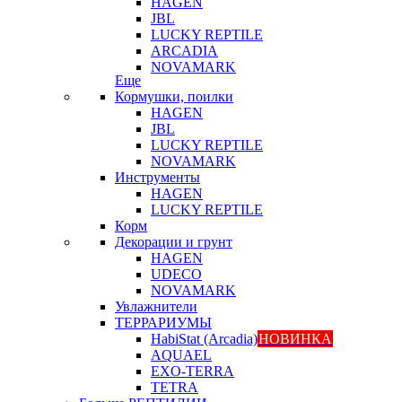
HAGEN
JBL
LUCKY REPTILE
ARCADIA
NOVAMARK
Еще
Кормушки, поилки
HAGEN
JBL
LUCKY REPTILE
NOVAMARK
Инструменты
HAGEN
LUCKY REPTILE
Корм
Декорации и грунт
HAGEN
UDECO
NOVAMARK
Увлажнители
ТЕРРАРИУМЫ
HabiStat (Arcadia)
НОВИНКА
AQUAEL
EXO-TERRA
TETRA