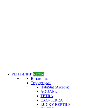
РЕПТИЛИИ
Reptile
Витамины
Террариумы
HabiStat (Arcadia)
AQUAEL
TETRA
EXO-TERRA
LUCKY REPTILE