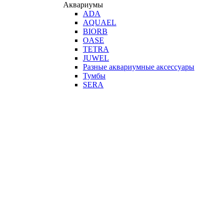
Аквариумы
ADA
AQUAEL
BIORB
OASE
TETRA
JUWEL
Разные аквариумные аксессуары
Тумбы
SERA