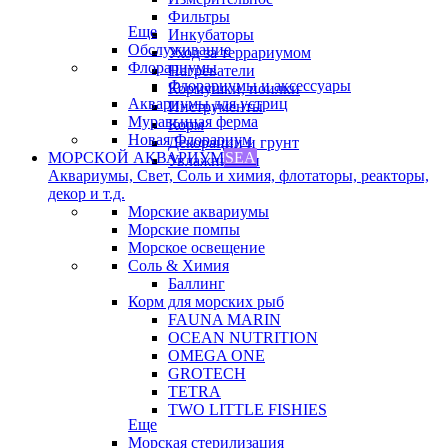
Фильтры
Еще
Инкубаторы
Обслуживание
Уход за террариумом
Флорариумы
Нагреватели
Флорариумы и аксессуары
Кормушки, поилки
Аквариумы для устриц
Инструменты
Муравьиная ферма
Корм
Новая Флорариум
Декорации и грунт
МОРСКОЙ АКВАРИУМ
SEA
Увлажнители
Аквариумы, Свет, Соль и химия, флотаторы, реакторы,
декор и т.д.
Морские аквариумы
Морские помпы
Морское освещение
Соль & Химия
Баллинг
Корм для морских рыб
FAUNA MARIN
OCEAN NUTRITION
OMEGA ONE
GROTECH
TETRA
TWO LITTLE FISHIES
Еще
Морская стерилизация