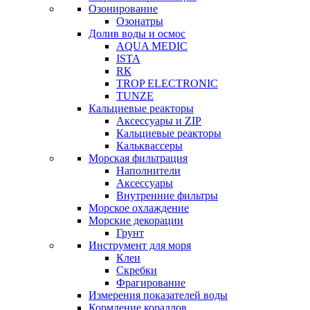
Озонирование
Озонатры
Долив воды и осмос
AQUA MEDIC
ISTA
RК
TROP ELECTRONIC
TUNZE
Кальциевые реакторы
Аксессуары и ZIP
Кальциевые реакторы
Кальквассеры
Морская фильтрация
Наполнители
Аксессуары
Внутренние фильтры
Морское охлаждение
Морские декорации
Грунт
Инструмент для моря
Клеи
Скребки
Фрагирование
Измерения показателей воды
Кормление кораллов