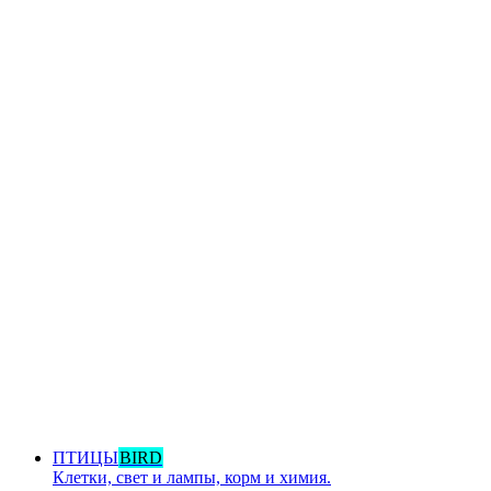
ПТИЦЫ
BIRD
Клетки, свет и лампы, корм и химия.