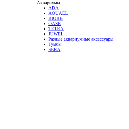
Аквариумы
ADA
AQUAEL
BIORB
OASE
TETRA
JUWEL
Разные аквариумные аксессуары
Тумбы
SERA