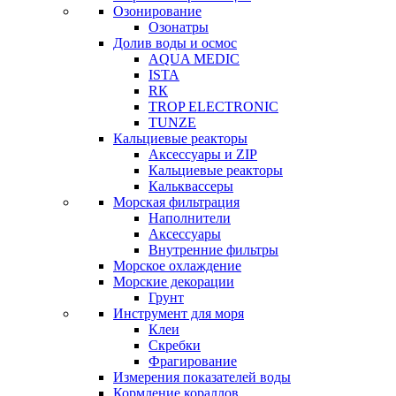
Озонирование
Озонатры
Долив воды и осмос
AQUA MEDIC
ISTA
RК
TROP ELECTRONIC
TUNZE
Кальциевые реакторы
Аксессуары и ZIP
Кальциевые реакторы
Кальквассеры
Морская фильтрация
Наполнители
Аксессуары
Внутренние фильтры
Морское охлаждение
Морские декорации
Грунт
Инструмент для моря
Клеи
Скребки
Фрагирование
Измерения показателей воды
Кормление кораллов