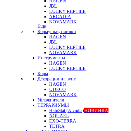
HAGEN
JBL
LUCKY REPTILE
ARCADIA
NOVAMARK
Еще
Кормушки, поилки
HAGEN
JBL
LUCKY REPTILE
NOVAMARK
Инструменты
HAGEN
LUCKY REPTILE
Корм
Декорации и грунт
HAGEN
UDECO
NOVAMARK
Увлажнители
ТЕРРАРИУМЫ
HabiStat (Arcadia)
НОВИНКА
AQUAEL
EXO-TERRA
TETRA