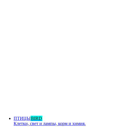
ПТИЦЫ
BIRD
Клетки, свет и лампы, корм и химия.