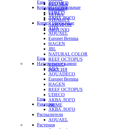
Еще
ZOOMED
RED SEA
Кораллы натуральные
РОССИЯ
Sochting
UDECO
TETRA
АКВА ЛОГО
VITALITY
Коряги природные
АКВАФОН
ADA
ARTUNIQ
AQUAEL
Europet Bernina
HAGEN
JBL
NATURAL COLOR
Еще
REEF OCTOPUS
Натуральные камни
UDECO
ADA
РОССИЯ
AQUADECO
Europet Bernina
HAGEN
REEF OCTOPUS
UDECO
Еще
АКВА ЛОГО
Ракушки
PRIME
АКВА ЛОГО
Распылители
AQUAEL
Растения