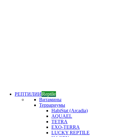
РЕПТИЛИИ
Reptile
Витамины
Террариумы
HabiStat (Arcadia)
AQUAEL
TETRA
EXO-TERRA
LUCKY REPTILE