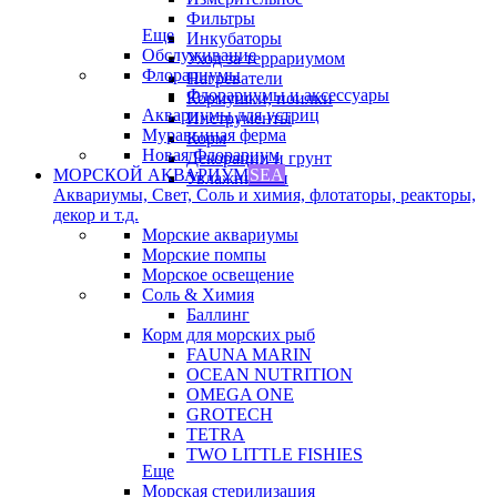
Фильтры
Еще
Инкубаторы
Обслуживание
Уход за террариумом
Флорариумы
Нагреватели
Флорариумы и аксессуары
Кормушки, поилки
Аквариумы для устриц
Инструменты
Муравьиная ферма
Корм
Новая Флорариум
Декорации и грунт
МОРСКОЙ АКВАРИУМ
SEA
Увлажнители
Аквариумы, Свет, Соль и химия, флотаторы, реакторы,
декор и т.д.
Морские аквариумы
Морские помпы
Морское освещение
Соль & Химия
Баллинг
Корм для морских рыб
FAUNA MARIN
OCEAN NUTRITION
OMEGA ONE
GROTECH
TETRA
TWO LITTLE FISHIES
Еще
Морская стерилизация