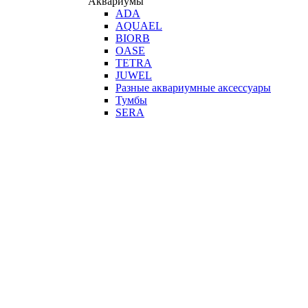
Аквариумы
ADA
AQUAEL
BIORB
OASE
TETRA
JUWEL
Разные аквариумные аксессуары
Тумбы
SERA