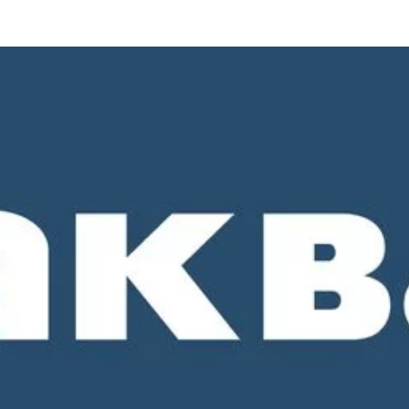
о 18-00. СБ и ВС - выходные