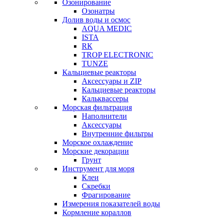
Озонирование
Озонатры
Долив воды и осмос
AQUA MEDIC
ISTA
RК
TROP ELECTRONIC
TUNZE
Кальциевые реакторы
Аксессуары и ZIP
Кальциевые реакторы
Кальквассеры
Морская фильтрация
Наполнители
Аксессуары
Внутренние фильтры
Морское охлаждение
Морские декорации
Грунт
Инструмент для моря
Клеи
Скребки
Фрагирование
Измерения показателей воды
Кормление кораллов