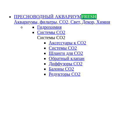
ПРЕСНОВОДНЫЙ АКВАРИУМ
FRESH
Аквариумы, фильтры, СО2, Свет, Декор, Химия
Гидрохимия
Системы СО2
Системы СО2
Аксессуары к СО2
Системы СО2
Шланги для CO2
Обратный клапан
Диффузоры СO2
Балоны CO2
Редукторы CO2