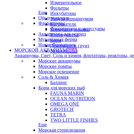
Измерительное
Фильтры
Еще
Инкубаторы
Обслуживание
Уход за террариумом
Флорариумы
Нагреватели
Флорариумы и аксессуары
Кормушки, поилки
Аквариумы для устриц
Инструменты
Муравьиная ферма
Корм
Новая Флорариум
Декорации и грунт
МОРСКОЙ АКВАРИУМ
SEA
Увлажнители
Аквариумы, Свет, Соль и химия, флотаторы, реакторы, дек
Морские аквариумы
Морские помпы
Морское освещение
Соль & Химия
Баллинг
Корм для морских рыб
FAUNA MARIN
OCEAN NUTRITION
OMEGA ONE
GROTECH
TETRA
TWO LITTLE FISHIES
Еще
Морская стерилизация