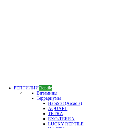
РЕПТИЛИИ
Reptile
Витамины
Террариумы
HabiStat (Arcadia)
AQUAEL
TETRA
EXO-TERRA
LUCKY REPTILE