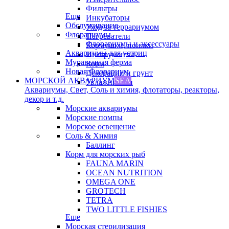
Фильтры
Еще
Инкубаторы
Обслуживание
Уход за террариумом
Флорариумы
Нагреватели
Флорариумы и аксессуары
Кормушки, поилки
Аквариумы для устриц
Инструменты
Муравьиная ферма
Корм
Новая Флорариум
Декорации и грунт
МОРСКОЙ АКВАРИУМ
SEA
Увлажнители
Аквариумы, Свет, Соль и химия, флотаторы, реакторы,
декор и т.д.
Морские аквариумы
Морские помпы
Морское освещение
Соль & Химия
Баллинг
Корм для морских рыб
FAUNA MARIN
OCEAN NUTRITION
OMEGA ONE
GROTECH
TETRA
TWO LITTLE FISHIES
Еще
Морская стерилизация