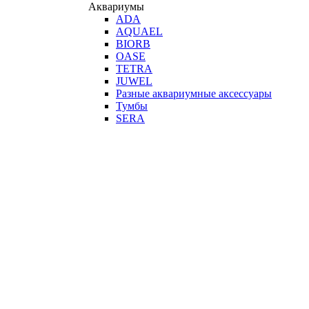
Аквариумы
ADA
AQUAEL
BIORB
OASE
TETRA
JUWEL
Разные аквариумные аксессуары
Тумбы
SERA