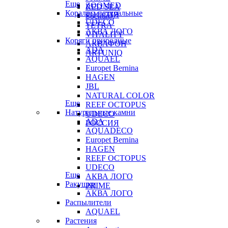
Еще
ZOOMED
RED SEA
Кораллы натуральные
РОССИЯ
Sochting
UDECO
TETRA
АКВА ЛОГО
VITALITY
Коряги природные
АКВАФОН
ADA
ARTUNIQ
AQUAEL
Europet Bernina
HAGEN
JBL
NATURAL COLOR
Еще
REEF OCTOPUS
Натуральные камни
UDECO
ADA
РОССИЯ
AQUADECO
Europet Bernina
HAGEN
REEF OCTOPUS
UDECO
Еще
АКВА ЛОГО
Ракушки
PRIME
АКВА ЛОГО
Распылители
AQUAEL
Растения