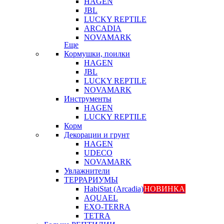
HAGEN
JBL
LUCKY REPTILE
ARCADIA
NOVAMARK
Еще
Кормушки, поилки
HAGEN
JBL
LUCKY REPTILE
NOVAMARK
Инструменты
HAGEN
LUCKY REPTILE
Корм
Декорации и грунт
HAGEN
UDECO
NOVAMARK
Увлажнители
ТЕРРАРИУМЫ
HabiStat (Arcadia)
НОВИНКА
AQUAEL
EXO-TERRA
TETRA