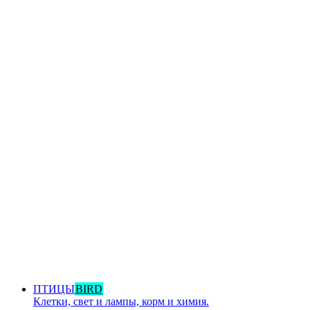
ПТИЦЫ
BIRD
Клетки, свет и лампы, корм и химия.