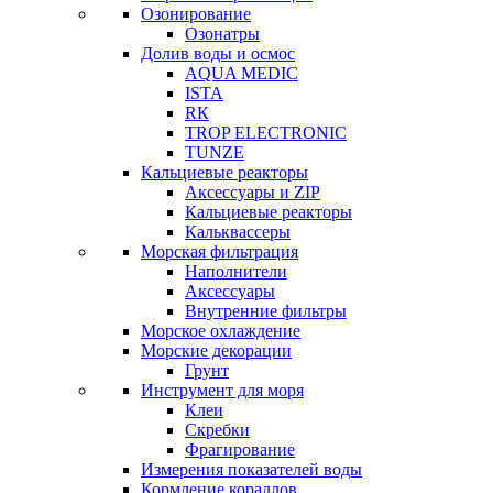
Озонирование
Озонатры
Долив воды и осмос
AQUA MEDIC
ISTA
RК
TROP ELECTRONIC
TUNZE
Кальциевые реакторы
Аксессуары и ZIP
Кальциевые реакторы
Кальквассеры
Морская фильтрация
Наполнители
Аксессуары
Внутренние фильтры
Морское охлаждение
Морские декорации
Грунт
Инструмент для моря
Клеи
Скребки
Фрагирование
Измерения показателей воды
Кормление кораллов