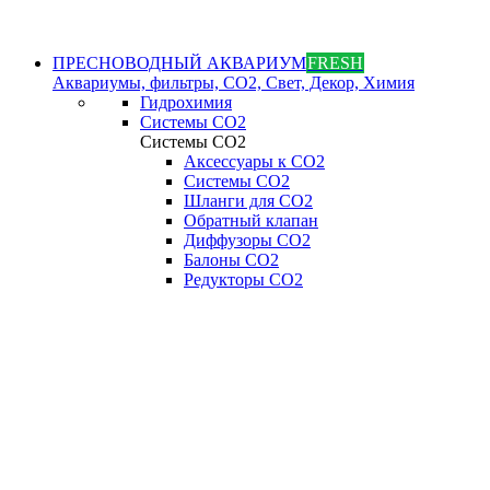
ПРЕСНОВОДНЫЙ АКВАРИУМ
FRESH
Аквариумы, фильтры, СО2, Свет, Декор, Химия
Гидрохимия
Системы СО2
Системы СО2
Аксессуары к СО2
Системы СО2
Шланги для CO2
Обратный клапан
Диффузоры СO2
Балоны CO2
Редукторы CO2