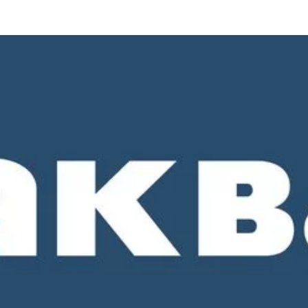
о 18-00. СБ и ВС - выходные