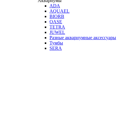
Аквариумы
ADA
AQUAEL
BIORB
OASE
TETRA
JUWEL
Разные аквариумные аксессуары
Тумбы
SERA