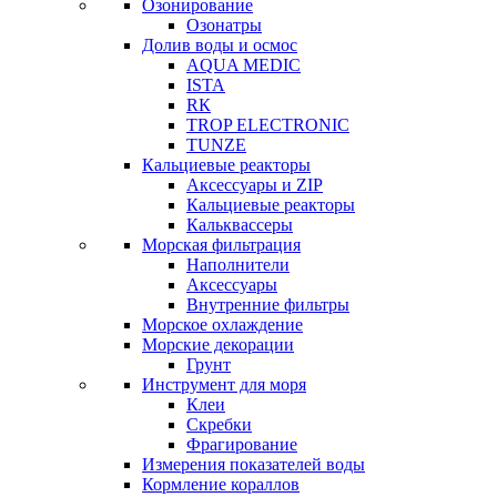
Озонирование
Озонатры
Долив воды и осмос
AQUA MEDIC
ISTA
RК
TROP ELECTRONIC
TUNZE
Кальциевые реакторы
Аксессуары и ZIP
Кальциевые реакторы
Кальквассеры
Морская фильтрация
Наполнители
Аксессуары
Внутренние фильтры
Морское охлаждение
Морские декорации
Грунт
Инструмент для моря
Клеи
Скребки
Фрагирование
Измерения показателей воды
Кормление кораллов