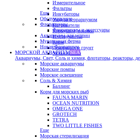
Измерительное
Фильтры
Еще
Инкубаторы
Обслуживание
Уход за террариумом
Флорариумы
Нагреватели
Флорариумы и аксессуары
Кормушки, поилки
Аквариумы для устриц
Инструменты
Муравьиная ферма
Корм
Новая Флорариум
Декорации и грунт
МОРСКОЙ АКВАРИУМ
SEA
Увлажнители
Аквариумы, Свет, Соль и химия, флотаторы, реакторы, дек
Морские аквариумы
Морские помпы
Морское освещение
Соль & Химия
Баллинг
Корм для морских рыб
FAUNA MARIN
OCEAN NUTRITION
OMEGA ONE
GROTECH
TETRA
TWO LITTLE FISHIES
Еще
Морская стерилизация