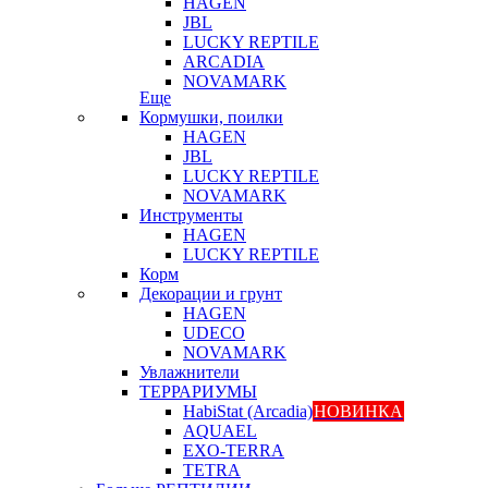
HAGEN
JBL
LUCKY REPTILE
ARCADIA
NOVAMARK
Еще
Кормушки, поилки
HAGEN
JBL
LUCKY REPTILE
NOVAMARK
Инструменты
HAGEN
LUCKY REPTILE
Корм
Декорации и грунт
HAGEN
UDECO
NOVAMARK
Увлажнители
ТЕРРАРИУМЫ
HabiStat (Arcadia)
НОВИНКА
AQUAEL
EXO-TERRA
TETRA