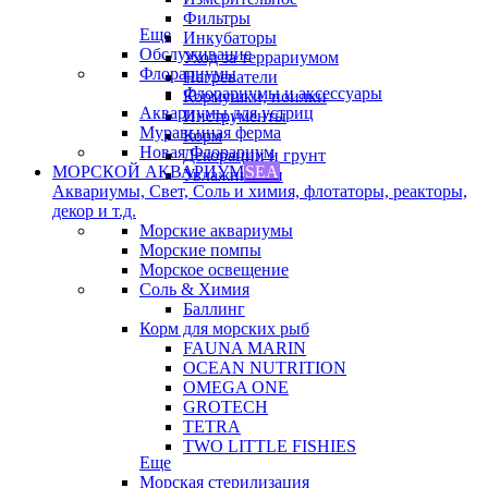
Фильтры
Еще
Инкубаторы
Обслуживание
Уход за террариумом
Флорариумы
Нагреватели
Флорариумы и аксессуары
Кормушки, поилки
Аквариумы для устриц
Инструменты
Муравьиная ферма
Корм
Новая Флорариум
Декорации и грунт
МОРСКОЙ АКВАРИУМ
SEA
Увлажнители
Аквариумы, Свет, Соль и химия, флотаторы, реакторы,
декор и т.д.
Морские аквариумы
Морские помпы
Морское освещение
Соль & Химия
Баллинг
Корм для морских рыб
FAUNA MARIN
OCEAN NUTRITION
OMEGA ONE
GROTECH
TETRA
TWO LITTLE FISHIES
Еще
Морская стерилизация