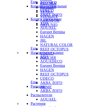
Еще
ZOOMED
RED SEA
Кораллы натуральные
РОССИЯ
Sochting
UDECO
TETRA
АКВА ЛОГО
VITALITY
Коряги природные
АКВАФОН
ADA
ARTUNIQ
AQUAEL
Europet Bernina
HAGEN
JBL
NATURAL COLOR
Еще
REEF OCTOPUS
Натуральные камни
UDECO
ADA
РОССИЯ
AQUADECO
Europet Bernina
HAGEN
REEF OCTOPUS
UDECO
Еще
АКВА ЛОГО
Ракушки
PRIME
АКВА ЛОГО
Распылители
AQUAEL
Растения