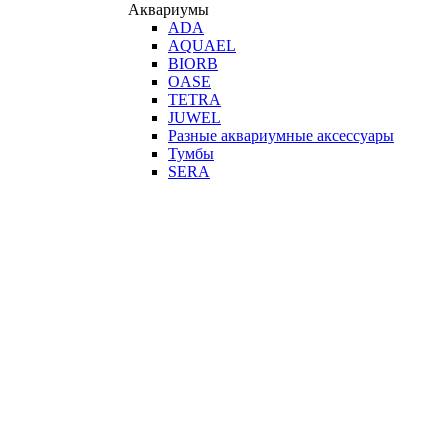
Аквариумы
ADA
AQUAEL
BIORB
OASE
TETRA
JUWEL
Разные аквариумные аксессуары
Тумбы
SERA