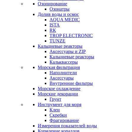
Озонирование
Озонатры
Долив воды и осмос
AQUA MEDIC
ISTA
RК
TROP ELECTRONIC
TUNZE
Кальциевые реакторы
Аксессуары и ZIP
Кальциевые реакторы
Кальквассеры
Морская фильтрация
Наполнители
Аксессуары
Внутренние фильтры
Морское охлаждение
Морские декорации
Грунт
Инструмент для моря
Клеи
Скребки
Фрагирование
Измерения показателей воды
Кормление кораллов