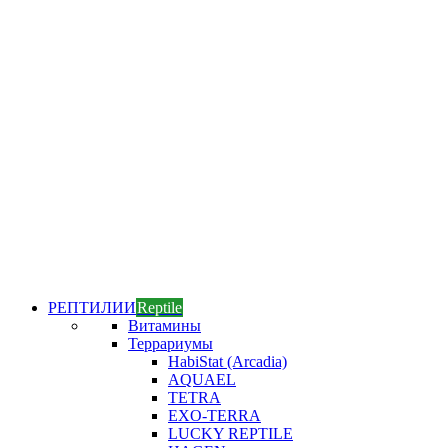
РЕПТИЛИИ
Reptile
Витамины
Террариумы
HabiStat (Arcadia)
AQUAEL
TETRA
EXO-TERRA
LUCKY REPTILE