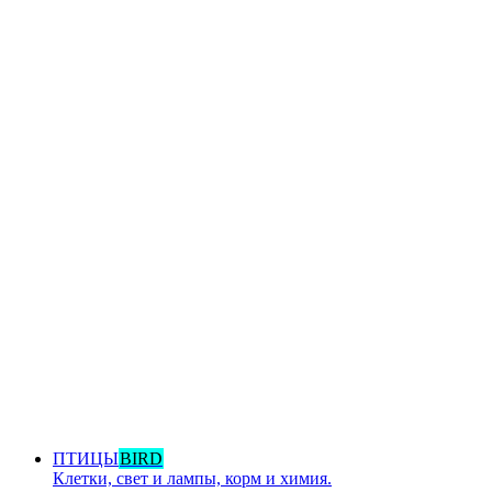
ПТИЦЫ
BIRD
Клетки, свет и лампы, корм и химия.