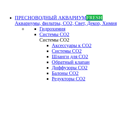
ПРЕСНОВОДНЫЙ АКВАРИУМ
FRESH
Аквариумы, фильтры, СО2, Свет, Декор, Химия
Гидрохимия
Системы СО2
Системы СО2
Аксессуары к СО2
Системы СО2
Шланги для CO2
Обратный клапан
Диффузоры СO2
Балоны CO2
Редукторы CO2