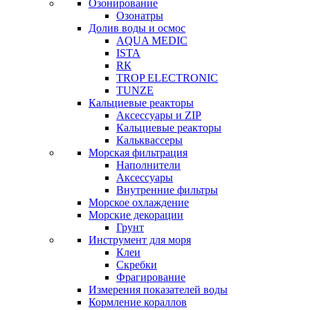
Озонирование
Озонатры
Долив воды и осмос
AQUA MEDIC
ISTA
RК
TROP ELECTRONIC
TUNZE
Кальциевые реакторы
Аксессуары и ZIP
Кальциевые реакторы
Кальквассеры
Морская фильтрация
Наполнители
Аксессуары
Внутренние фильтры
Морское охлаждение
Морские декорации
Грунт
Инструмент для моря
Клеи
Скребки
Фрагирование
Измерения показателей воды
Кормление кораллов