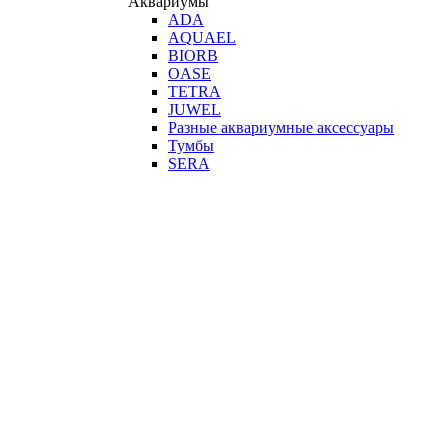
Аквариумы
ADA
AQUAEL
BIORB
OASE
TETRA
JUWEL
Разные аквариумные аксессуары
Тумбы
SERA