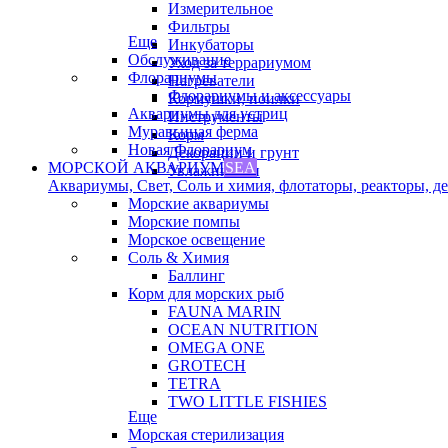
Измерительное
Фильтры
Еще
Инкубаторы
Обслуживание
Уход за террариумом
Флорариумы
Нагреватели
Флорариумы и аксессуары
Кормушки, поилки
Аквариумы для устриц
Инструменты
Муравьиная ферма
Корм
Новая Флорариум
Декорации и грунт
МОРСКОЙ АКВАРИУМ
SEA
Увлажнители
Аквариумы, Свет, Соль и химия, флотаторы, реакторы, дек
Морские аквариумы
Морские помпы
Морское освещение
Соль & Химия
Баллинг
Корм для морских рыб
FAUNA MARIN
OCEAN NUTRITION
OMEGA ONE
GROTECH
TETRA
TWO LITTLE FISHIES
Еще
Морская стерилизация