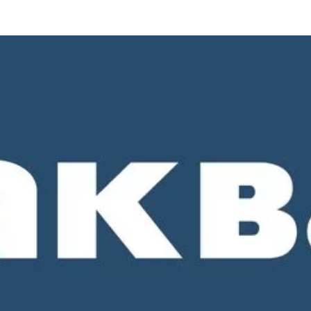
о 18-00. СБ и ВС - выходные