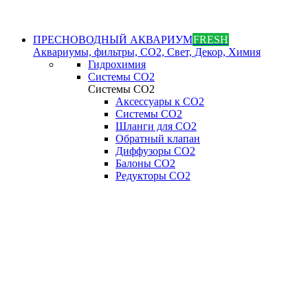
ПРЕСНОВОДНЫЙ АКВАРИУМ
FRESH
Аквариумы, фильтры, СО2, Свет, Декор, Химия
Гидрохимия
Системы СО2
Системы СО2
Аксессуары к СО2
Системы СО2
Шланги для CO2
Обратный клапан
Диффузоры СO2
Балоны CO2
Редукторы CO2