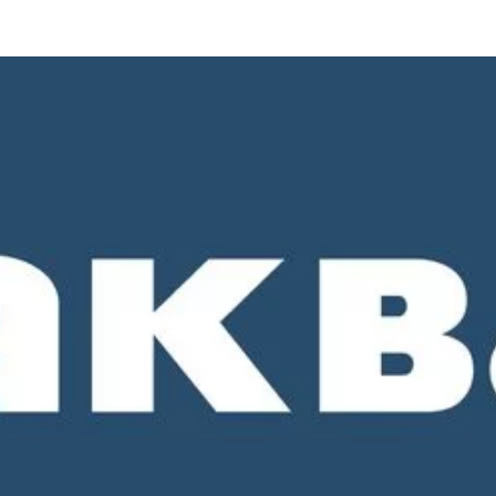
о 18-00. СБ и ВС - выходные