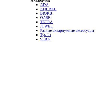
Аквариумы
ADA
AQUAEL
BIORB
OASE
TETRA
JUWEL
Разные аквариумные аксессуары
Тумбы
SERA