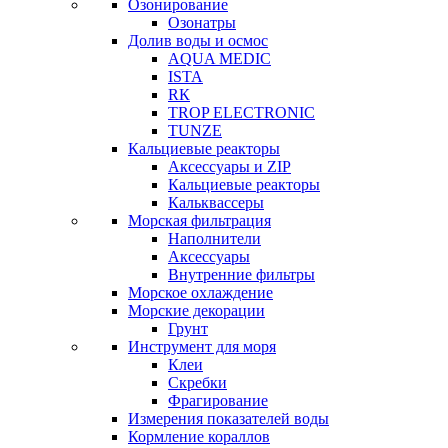
Озонирование
Озонатры
Долив воды и осмос
AQUA MEDIC
ISTA
RК
TROP ELECTRONIC
TUNZE
Кальциевые реакторы
Аксессуары и ZIP
Кальциевые реакторы
Кальквассеры
Морская фильтрация
Наполнители
Аксессуары
Внутренние фильтры
Морское охлаждение
Морские декорации
Грунт
Инструмент для моря
Клеи
Скребки
Фрагирование
Измерения показателей воды
Кормление кораллов