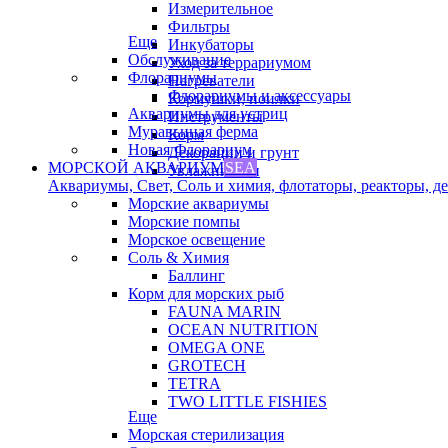
Измерительное
Фильтры
Еще
Инкубаторы
Обслуживание
Уход за террариумом
Флорариумы
Нагреватели
Флорариумы и аксессуары
Кормушки, поилки
Аквариумы для устриц
Инструменты
Муравьиная ферма
Корм
Новая Флорариум
Декорации и грунт
МОРСКОЙ АКВАРИУМ
SEA
Увлажнители
Аквариумы, Свет, Соль и химия, флотаторы, реакторы, дек
Морские аквариумы
Морские помпы
Морское освещение
Соль & Химия
Баллинг
Корм для морских рыб
FAUNA MARIN
OCEAN NUTRITION
OMEGA ONE
GROTECH
TETRA
TWO LITTLE FISHIES
Еще
Морская стерилизация