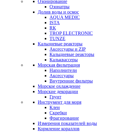
Озонирование
Озонатры
Долив воды и осмос
AQUA MEDIC
ISTA
RК
TROP ELECTRONIC
TUNZE
Кальциевые реакторы
Аксессуары и ZIP
Кальциевые реакторы
Кальквассеры
Морская фильтрация
Наполнители
Аксессуары
Внутренние фильтры
Морское охлаждение
Морские декорации
Грунт
Инструмент для моря
Клеи
Скребки
Фрагирование
Измерения показателей воды
Кормление кораллов