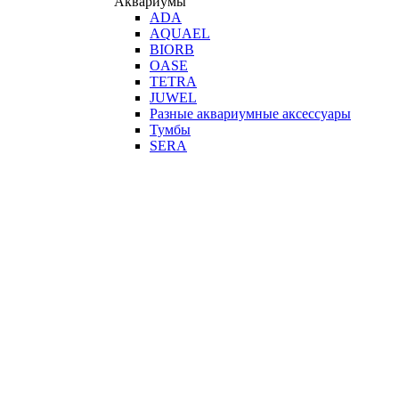
Аквариумы
ADA
AQUAEL
BIORB
OASE
TETRA
JUWEL
Разные аквариумные аксессуары
Тумбы
SERA