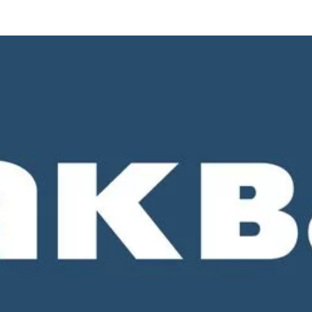
о 18-00. СБ и ВС - выходные