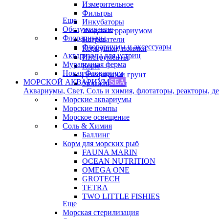
Измерительное
Фильтры
Еще
Инкубаторы
Обслуживание
Уход за террариумом
Флорариумы
Нагреватели
Флорариумы и аксессуары
Кормушки, поилки
Аквариумы для устриц
Инструменты
Муравьиная ферма
Корм
Новая Флорариум
Декорации и грунт
МОРСКОЙ АКВАРИУМ
SEA
Увлажнители
Аквариумы, Свет, Соль и химия, флотаторы, реакторы, дек
Морские аквариумы
Морские помпы
Морское освещение
Соль & Химия
Баллинг
Корм для морских рыб
FAUNA MARIN
OCEAN NUTRITION
OMEGA ONE
GROTECH
TETRA
TWO LITTLE FISHIES
Еще
Морская стерилизация