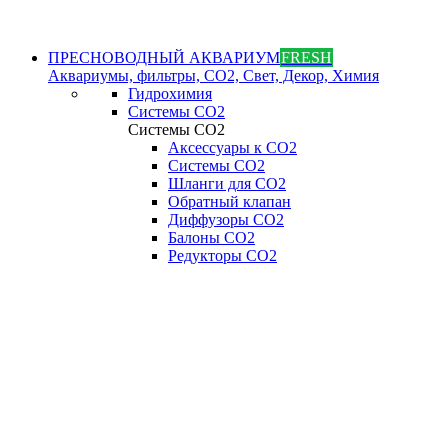
ПРЕСНОВОДНЫЙ АКВАРИУМ
FRESH
Аквариумы, фильтры, СО2, Свет, Декор, Химия
Гидрохимия
Системы СО2
Системы СО2
Аксессуары к СО2
Системы СО2
Шланги для CO2
Обратный клапан
Диффузоры СO2
Балоны CO2
Редукторы CO2