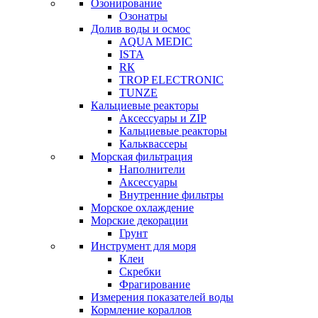
Озонирование
Озонатры
Долив воды и осмос
AQUA MEDIC
ISTA
RК
TROP ELECTRONIC
TUNZE
Кальциевые реакторы
Аксессуары и ZIP
Кальциевые реакторы
Кальквассеры
Морская фильтрация
Наполнители
Аксессуары
Внутренние фильтры
Морское охлаждение
Морские декорации
Грунт
Инструмент для моря
Клеи
Скребки
Фрагирование
Измерения показателей воды
Кормление кораллов