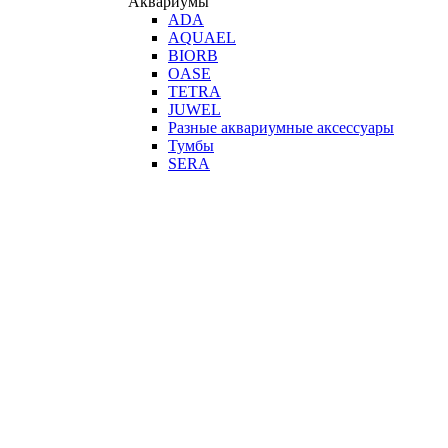
Аквариумы
ADA
AQUAEL
BIORB
OASE
TETRA
JUWEL
Разные аквариумные аксессуары
Тумбы
SERA