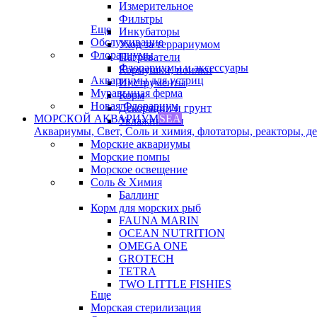
Измерительное
Фильтры
Еще
Инкубаторы
Обслуживание
Уход за террариумом
Флорариумы
Нагреватели
Флорариумы и аксессуары
Кормушки, поилки
Аквариумы для устриц
Инструменты
Муравьиная ферма
Корм
Новая Флорариум
Декорации и грунт
МОРСКОЙ АКВАРИУМ
SEA
Увлажнители
Аквариумы, Свет, Соль и химия, флотаторы, реакторы, дек
Морские аквариумы
Морские помпы
Морское освещение
Соль & Химия
Баллинг
Корм для морских рыб
FAUNA MARIN
OCEAN NUTRITION
OMEGA ONE
GROTECH
TETRA
TWO LITTLE FISHIES
Еще
Морская стерилизация