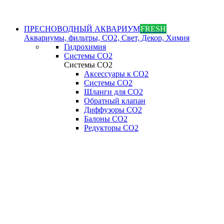
ПРЕСНОВОДНЫЙ АКВАРИУМ
FRESH
Аквариумы, фильтры, СО2, Свет, Декор, Химия
Гидрохимия
Системы СО2
Системы СО2
Аксессуары к СО2
Системы СО2
Шланги для CO2
Обратный клапан
Диффузоры СO2
Балоны CO2
Редукторы CO2