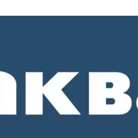
о 18-00. СБ и ВС - выходные