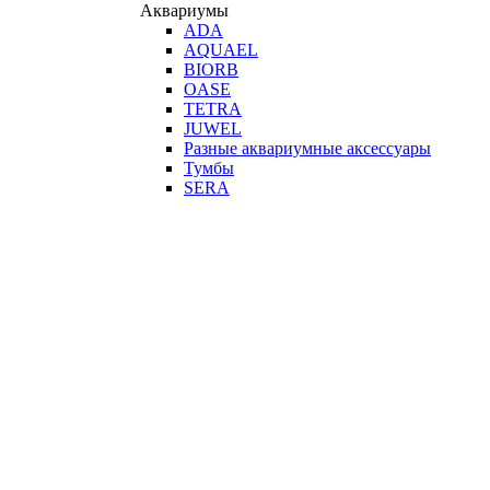
Аквариумы
ADA
AQUAEL
BIORB
OASE
TETRA
JUWEL
Разные аквариумные аксессуары
Тумбы
SERA