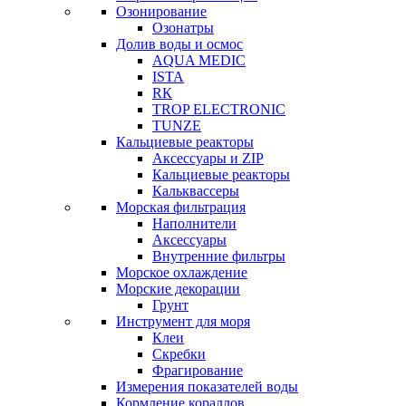
Озонирование
Озонатры
Долив воды и осмос
AQUA MEDIC
ISTA
RК
TROP ELECTRONIC
TUNZE
Кальциевые реакторы
Аксессуары и ZIP
Кальциевые реакторы
Кальквассеры
Морская фильтрация
Наполнители
Аксессуары
Внутренние фильтры
Морское охлаждение
Морские декорации
Грунт
Инструмент для моря
Клеи
Скребки
Фрагирование
Измерения показателей воды
Кормление кораллов