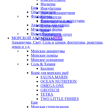
Фильтры
Еще
Инкубаторы
Обслуживание
Уход за террариумом
Флорариумы
Нагреватели
Флорариумы и аксессуары
Кормушки, поилки
Аквариумы для устриц
Инструменты
Муравьиная ферма
Корм
Новая Флорариум
Декорации и грунт
МОРСКОЙ АКВАРИУМ
SEA
Увлажнители
Аквариумы, Свет, Соль и химия, флотаторы, реакторы,
декор и т.д.
Морские аквариумы
Морские помпы
Морское освещение
Соль & Химия
Баллинг
Корм для морских рыб
FAUNA MARIN
OCEAN NUTRITION
OMEGA ONE
GROTECH
TETRA
TWO LITTLE FISHIES
Еще
Морская стерилизация