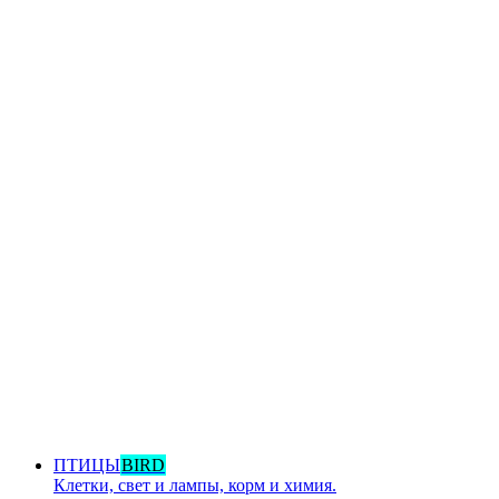
ПТИЦЫ
BIRD
Клетки, свет и лампы, корм и химия.