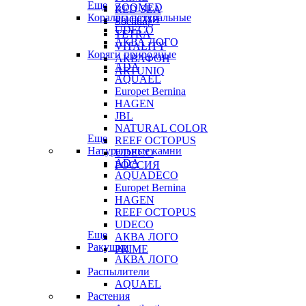
Еще
ZOOMED
RED SEA
Кораллы натуральные
РОССИЯ
Sochting
UDECO
TETRA
АКВА ЛОГО
VITALITY
Коряги природные
АКВАФОН
ADA
ARTUNIQ
AQUAEL
Europet Bernina
HAGEN
JBL
NATURAL COLOR
Еще
REEF OCTOPUS
Натуральные камни
UDECO
ADA
РОССИЯ
AQUADECO
Europet Bernina
HAGEN
REEF OCTOPUS
UDECO
Еще
АКВА ЛОГО
Ракушки
PRIME
АКВА ЛОГО
Распылители
AQUAEL
Растения