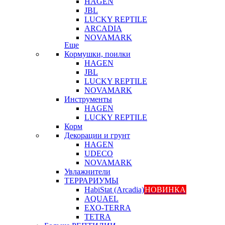
HAGEN
JBL
LUCKY REPTILE
ARCADIA
NOVAMARK
Еще
Кормушки, поилки
HAGEN
JBL
LUCKY REPTILE
NOVAMARK
Инструменты
HAGEN
LUCKY REPTILE
Корм
Декорации и грунт
HAGEN
UDECO
NOVAMARK
Увлажнители
ТЕРРАРИУМЫ
HabiStat (Arcadia)
НОВИНКА
AQUAEL
EXO-TERRA
TETRA