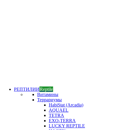
РЕПТИЛИИ
Reptile
Витамины
Террариумы
HabiStat (Arcadia)
AQUAEL
TETRA
EXO-TERRA
LUCKY REPTILE