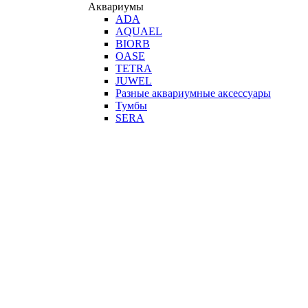
Аквариумы
ADA
AQUAEL
BIORB
OASE
TETRA
JUWEL
Разные аквариумные аксессуары
Тумбы
SERA