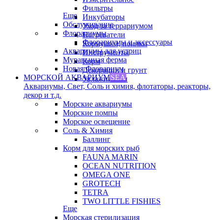
Фильтры
Еще
Инкубаторы
Обслуживание
Уход за террариумом
Флорариумы
Нагреватели
Флорариумы и аксессуары
Кормушки, поилки
Аквариумы для устриц
Инструменты
Муравьиная ферма
Корм
Новая Флорариум
Декорации и грунт
МОРСКОЙ АКВАРИУМ
SEA
Увлажнители
Аквариумы, Свет, Соль и химия, флотаторы, реакторы,
декор и т.д.
Морские аквариумы
Морские помпы
Морское освещение
Соль & Химия
Баллинг
Корм для морских рыб
FAUNA MARIN
OCEAN NUTRITION
OMEGA ONE
GROTECH
TETRA
TWO LITTLE FISHIES
Еще
Морская стерилизация