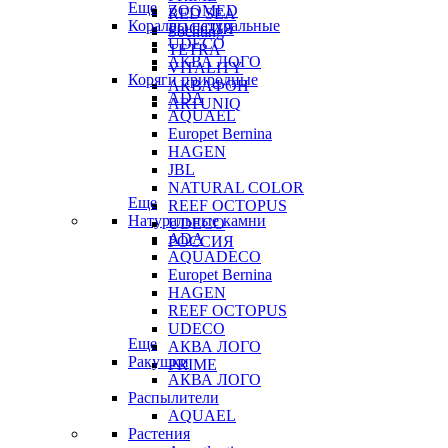
Еще
ZOOMED
RED SEA
Кораллы натуральные
РОССИЯ
Sochting
UDECO
TETRA
АКВА ЛОГО
VITALITY
Коряги природные
АКВАФОН
ADA
ARTUNIQ
AQUAEL
Europet Bernina
HAGEN
JBL
NATURAL COLOR
Еще
REEF OCTOPUS
Натуральные камни
UDECO
ADA
РОССИЯ
AQUADECO
Europet Bernina
HAGEN
REEF OCTOPUS
UDECO
Еще
АКВА ЛОГО
Ракушки
PRIME
АКВА ЛОГО
Распылители
AQUAEL
Растения