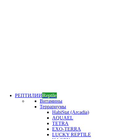
РЕПТИЛИИ
Reptile
Витамины
Террариумы
HabiStat (Arcadia)
AQUAEL
TETRA
EXO-TERRA
LUCKY REPTILE