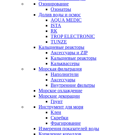
Озонирование
Озонатры
Долив воды и осмос
AQUA MEDIC
ISTA
RК
TROP ELECTRONIC
TUNZE
Кальциевые реакторы
Аксессуары и ZIP
Кальциевые реакторы
Кальквассеры
Морская фильтрация
Наполнители
Аксессуары
Внутренние фильтры
Морское охлаждение
Морские декорации
Грунт
Инструмент для моря
Клеи
Скребки
Фрагирование
Измерения показателей воды
Кормление кораллов