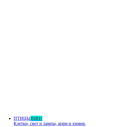
ПТИЦЫ
BIRD
Клетки, свет и лампы, корм и химия.