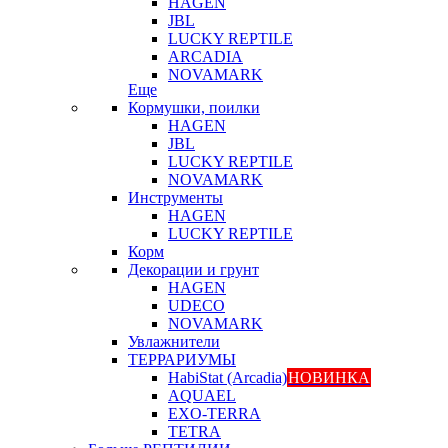
HAGEN
JBL
LUCKY REPTILE
ARCADIA
NOVAMARK
Еще
Кормушки, поилки
HAGEN
JBL
LUCKY REPTILE
NOVAMARK
Инструменты
HAGEN
LUCKY REPTILE
Корм
Декорации и грунт
HAGEN
UDECO
NOVAMARK
Увлажнители
ТЕРРАРИУМЫ
HabiStat (Arcadia)
НОВИНКА
AQUAEL
EXO-TERRA
TETRA