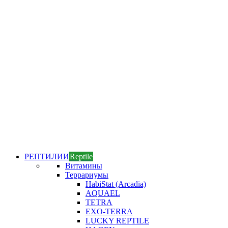
РЕПТИЛИИ
Reptile
Витамины
Террариумы
HabiStat (Arcadia)
AQUAEL
TETRA
EXO-TERRA
LUCKY REPTILE