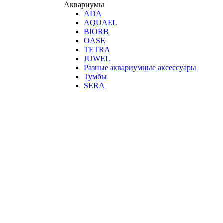
Аквариумы
ADA
AQUAEL
BIORB
OASE
TETRA
JUWEL
Разные аквариумные аксессуары
Тумбы
SERA