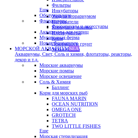
Фильтры
Еще
Инкубаторы
Обслуживание
Уход за террариумом
Флорариумы
Нагреватели
Флорариумы и аксессуары
Кормушки, поилки
Аквариумы для устриц
Инструменты
Муравьиная ферма
Корм
Новая Флорариум
Декорации и грунт
МОРСКОЙ АКВАРИУМ
SEA
Увлажнители
Аквариумы, Свет, Соль и химия, флотаторы, реакторы,
декор и т.д.
Морские аквариумы
Морские помпы
Морское освещение
Соль & Химия
Баллинг
Корм для морских рыб
FAUNA MARIN
OCEAN NUTRITION
OMEGA ONE
GROTECH
TETRA
TWO LITTLE FISHIES
Еще
Морская стерилизация