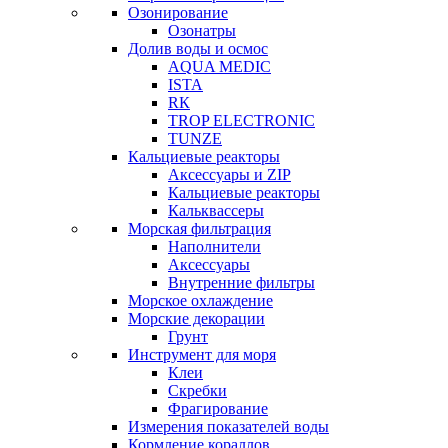
Озонирование
Озонатры
Долив воды и осмос
AQUA MEDIC
ISTA
RК
TROP ELECTRONIC
TUNZE
Кальциевые реакторы
Аксессуары и ZIP
Кальциевые реакторы
Кальквассеры
Морская фильтрация
Наполнители
Аксессуары
Внутренние фильтры
Морское охлаждение
Морские декорации
Грунт
Инструмент для моря
Клеи
Скребки
Фрагирование
Измерения показателей воды
Кормление кораллов