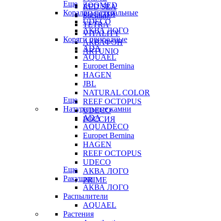
Еще
ZOOMED
RED SEA
Кораллы натуральные
РОССИЯ
Sochting
UDECO
TETRA
АКВА ЛОГО
VITALITY
Коряги природные
АКВАФОН
ADA
ARTUNIQ
AQUAEL
Europet Bernina
HAGEN
JBL
NATURAL COLOR
Еще
REEF OCTOPUS
Натуральные камни
UDECO
ADA
РОССИЯ
AQUADECO
Europet Bernina
HAGEN
REEF OCTOPUS
UDECO
Еще
АКВА ЛОГО
Ракушки
PRIME
АКВА ЛОГО
Распылители
AQUAEL
Растения