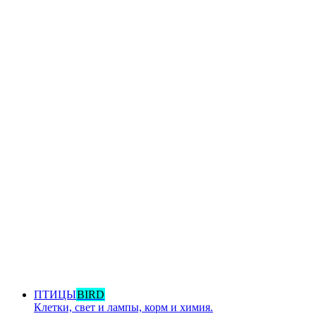
ПТИЦЫ
BIRD
Клетки, свет и лампы, корм и химия.