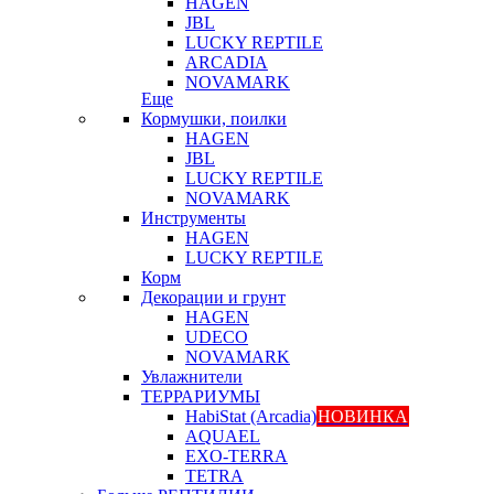
HAGEN
JBL
LUCKY REPTILE
ARCADIA
NOVAMARK
Еще
Кормушки, поилки
HAGEN
JBL
LUCKY REPTILE
NOVAMARK
Инструменты
HAGEN
LUCKY REPTILE
Корм
Декорации и грунт
HAGEN
UDECO
NOVAMARK
Увлажнители
ТЕРРАРИУМЫ
HabiStat (Arcadia)
НОВИНКА
AQUAEL
EXO-TERRA
TETRA