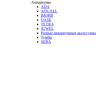
Аквариумы
ADA
AQUAEL
BIORB
OASE
TETRA
JUWEL
Разные аквариумные аксессуары
Тумбы
SERA