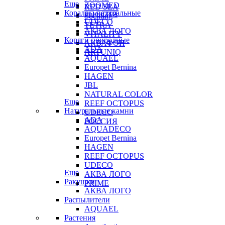
Еще
ZOOMED
RED SEA
Кораллы натуральные
РОССИЯ
Sochting
UDECO
TETRA
АКВА ЛОГО
VITALITY
Коряги природные
АКВАФОН
ADA
ARTUNIQ
AQUAEL
Europet Bernina
HAGEN
JBL
NATURAL COLOR
Еще
REEF OCTOPUS
Натуральные камни
UDECO
ADA
РОССИЯ
AQUADECO
Europet Bernina
HAGEN
REEF OCTOPUS
UDECO
Еще
АКВА ЛОГО
Ракушки
PRIME
АКВА ЛОГО
Распылители
AQUAEL
Растения