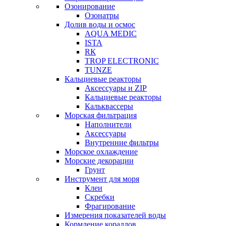
Озонирование
Озонатры
Долив воды и осмос
AQUA MEDIC
ISTA
RК
TROP ELECTRONIC
TUNZE
Кальциевые реакторы
Аксессуары и ZIP
Кальциевые реакторы
Кальквассеры
Морская фильтрация
Наполнители
Аксессуары
Внутренние фильтры
Морское охлаждение
Морские декорации
Грунт
Инструмент для моря
Клеи
Скребки
Фрагирование
Измерения показателей воды
Кормление кораллов