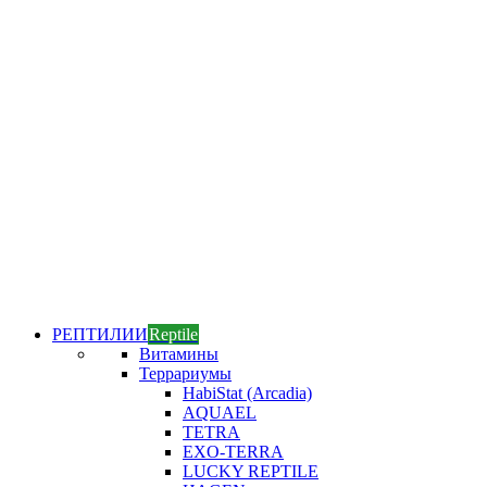
РЕПТИЛИИ
Reptile
Витамины
Террариумы
HabiStat (Arcadia)
AQUAEL
TETRA
EXO-TERRA
LUCKY REPTILE