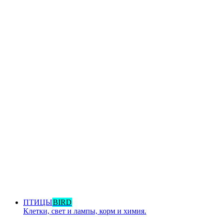
ПТИЦЫ
BIRD
Клетки, свет и лампы, корм и химия.