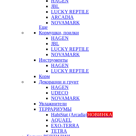
HAGEN
JBL
LUCKY REPTILE
ARCADIA
NOVAMARK
Еще
Кормушки, поилки
HAGEN
JBL
LUCKY REPTILE
NOVAMARK
Инструменты
HAGEN
LUCKY REPTILE
Корм
Декорации и грунт
HAGEN
UDECO
NOVAMARK
Увлажнители
ТЕРРАРИУМЫ
HabiStat (Arcadia)
НОВИНКА
AQUAEL
EXO-TERRA
TETRA