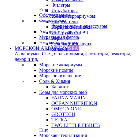
Фильтры
Еще
Инкубаторы
Обслуживание
Уход за террариумом
Флорариумы
Нагреватели
Флорариумы и аксессуары
Кормушки, поилки
Аквариумы для устриц
Инструменты
Муравьиная ферма
Корм
Новая Флорариум
Декорации и грунт
МОРСКОЙ АКВАРИУМ
SEA
Увлажнители
Аквариумы, Свет, Соль и химия, флотаторы, реакторы,
декор и т.д.
Морские аквариумы
Морские помпы
Морское освещение
Соль & Химия
Баллинг
Корм для морских рыб
FAUNA MARIN
OCEAN NUTRITION
OMEGA ONE
GROTECH
TETRA
TWO LITTLE FISHIES
Еще
Морская стерилизация