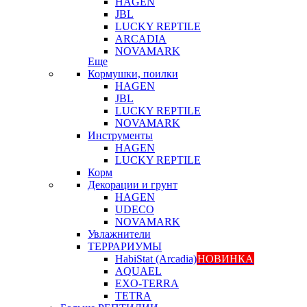
HAGEN
JBL
LUCKY REPTILE
ARCADIA
NOVAMARK
Еще
Кормушки, поилки
HAGEN
JBL
LUCKY REPTILE
NOVAMARK
Инструменты
HAGEN
LUCKY REPTILE
Корм
Декорации и грунт
HAGEN
UDECO
NOVAMARK
Увлажнители
ТЕРРАРИУМЫ
HabiStat (Arcadia)
НОВИНКА
AQUAEL
EXO-TERRA
TETRA