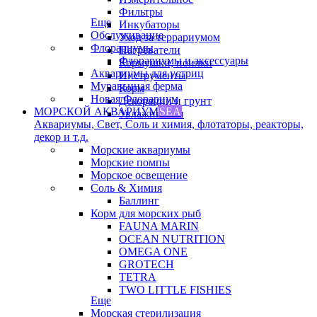
Фильтры
Еще
Инкубаторы
Обслуживание
Уход за террариумом
Флорариумы
Нагреватели
Флорариумы и аксессуары
Кормушки, поилки
Аквариумы для устриц
Инструменты
Муравьиная ферма
Корм
Новая Флорариум
Декорации и грунт
МОРСКОЙ АКВАРИУМ
SEA
Увлажнители
Аквариумы, Свет, Соль и химия, флотаторы, реакторы,
декор и т.д.
Морские аквариумы
Морские помпы
Морское освещение
Соль & Химия
Баллинг
Корм для морских рыб
FAUNA MARIN
OCEAN NUTRITION
OMEGA ONE
GROTECH
TETRA
TWO LITTLE FISHIES
Еще
Морская стерилизация