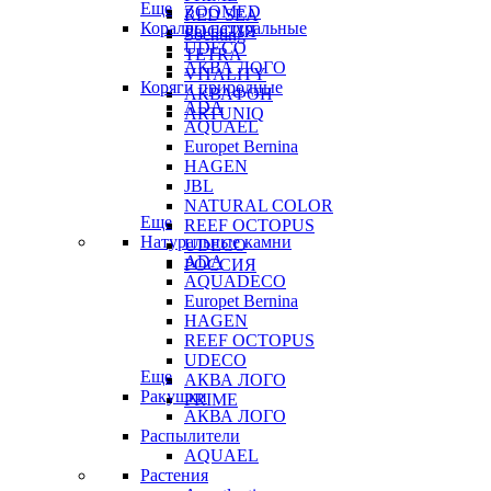
Еще
ZOOMED
RED SEA
Кораллы натуральные
РОССИЯ
Sochting
UDECO
TETRA
АКВА ЛОГО
VITALITY
Коряги природные
АКВАФОН
ADA
ARTUNIQ
AQUAEL
Europet Bernina
HAGEN
JBL
NATURAL COLOR
Еще
REEF OCTOPUS
Натуральные камни
UDECO
ADA
РОССИЯ
AQUADECO
Europet Bernina
HAGEN
REEF OCTOPUS
UDECO
Еще
АКВА ЛОГО
Ракушки
PRIME
АКВА ЛОГО
Распылители
AQUAEL
Растения