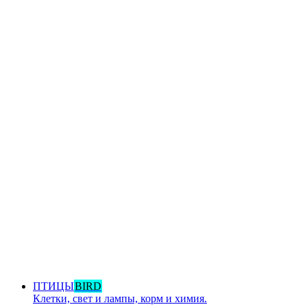
ПТИЦЫ
BIRD
Клетки, свет и лампы, корм и химия.