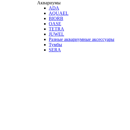
Аквариумы
ADA
AQUAEL
BIORB
OASE
TETRA
JUWEL
Разные аквариумные аксессуары
Тумбы
SERA