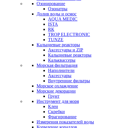
Озонирование
Озонатры
Долив воды и осмос
AQUA MEDIC
ISTA
RК
TROP ELECTRONIC
TUNZE
Кальциевые реакторы
Аксессуары и ZIP
Кальциевые реакторы
Кальквассеры
Морская фильтрация
Наполнители
Аксессуары
Внутренние фильтры
Морское охлаждение
Морские декорации
Грунт
Инструмент для моря
Клеи
Скребки
Фрагирование
Измерения показателей воды
Кормление кораллов