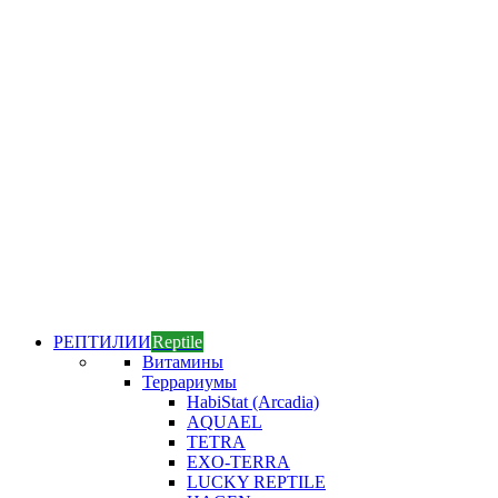
РЕПТИЛИИ
Reptile
Витамины
Террариумы
HabiStat (Arcadia)
AQUAEL
TETRA
EXO-TERRA
LUCKY REPTILE