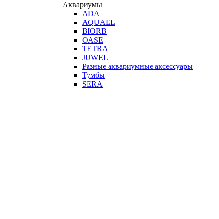
Аквариумы
ADA
AQUAEL
BIORB
OASE
TETRA
JUWEL
Разные аквариумные аксессуары
Тумбы
SERA