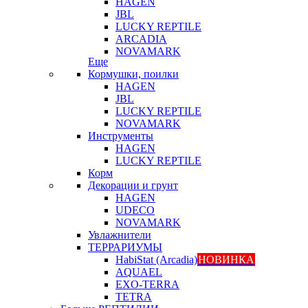
HAGEN
JBL
LUCKY REPTILE
ARCADIA
NOVAMARK
Еще
Кормушки, поилки
HAGEN
JBL
LUCKY REPTILE
NOVAMARK
Инструменты
HAGEN
LUCKY REPTILE
Корм
Декорации и грунт
HAGEN
UDECO
NOVAMARK
Увлажнители
ТЕРРАРИУМЫ
HabiStat (Arcadia)
НОВИНКА
AQUAEL
EXO-TERRA
TETRA