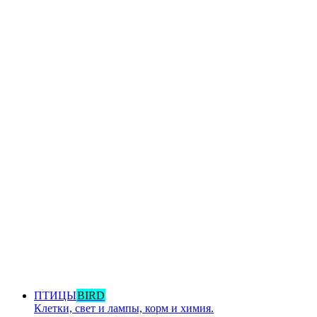
ПТИЦЫ
BIRD
Клетки, свет и лампы, корм и химия.