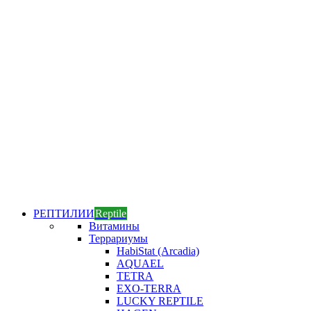
РЕПТИЛИИ
Reptile
Витамины
Террариумы
HabiStat (Arcadia)
AQUAEL
TETRA
EXO-TERRA
LUCKY REPTILE