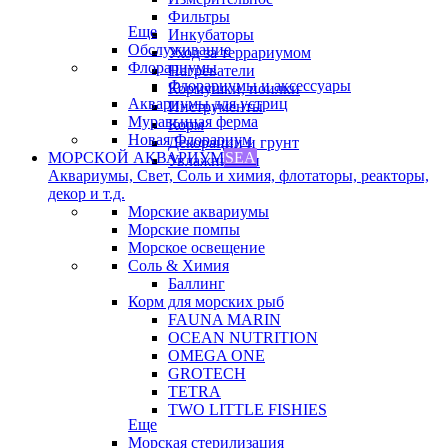
Фильтры
Еще
Инкубаторы
Обслуживание
Уход за террариумом
Флорариумы
Нагреватели
Флорариумы и аксессуары
Кормушки, поилки
Аквариумы для устриц
Инструменты
Муравьиная ферма
Корм
Новая Флорариум
Декорации и грунт
МОРСКОЙ АКВАРИУМ
SEA
Увлажнители
Аквариумы, Свет, Соль и химия, флотаторы, реакторы,
декор и т.д.
Морские аквариумы
Морские помпы
Морское освещение
Соль & Химия
Баллинг
Корм для морских рыб
FAUNA MARIN
OCEAN NUTRITION
OMEGA ONE
GROTECH
TETRA
TWO LITTLE FISHIES
Еще
Морская стерилизация