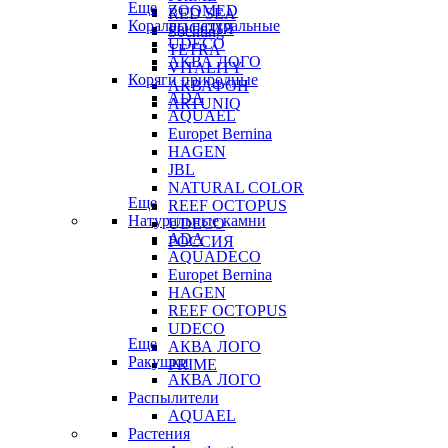
Еще
ZOOMED
RED SEA
Кораллы натуральные
РОССИЯ
Sochting
UDECO
TETRA
АКВА ЛОГО
VITALITY
Коряги природные
АКВАФОН
ADA
ARTUNIQ
AQUAEL
Europet Bernina
HAGEN
JBL
NATURAL COLOR
Еще
REEF OCTOPUS
Натуральные камни
UDECO
ADA
РОССИЯ
AQUADECO
Europet Bernina
HAGEN
REEF OCTOPUS
UDECO
Еще
АКВА ЛОГО
Ракушки
PRIME
АКВА ЛОГО
Распылители
AQUAEL
Растения