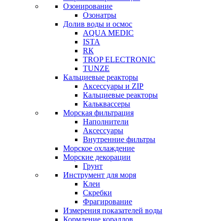
Озонирование
Озонатры
Долив воды и осмос
AQUA MEDIC
ISTA
RК
TROP ELECTRONIC
TUNZE
Кальциевые реакторы
Аксессуары и ZIP
Кальциевые реакторы
Кальквассеры
Морская фильтрация
Наполнители
Аксессуары
Внутренние фильтры
Морское охлаждение
Морские декорации
Грунт
Инструмент для моря
Клеи
Скребки
Фрагирование
Измерения показателей воды
Кормление кораллов