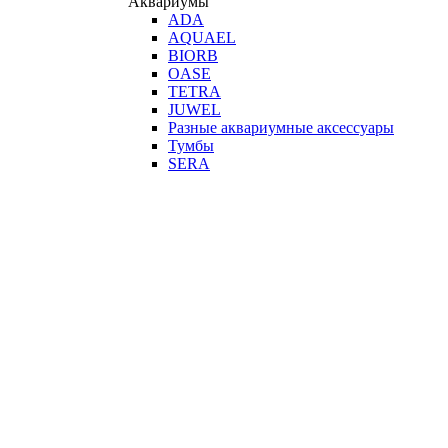
Аквариумы
ADA
AQUAEL
BIORB
OASE
TETRA
JUWEL
Разные аквариумные аксессуары
Тумбы
SERA