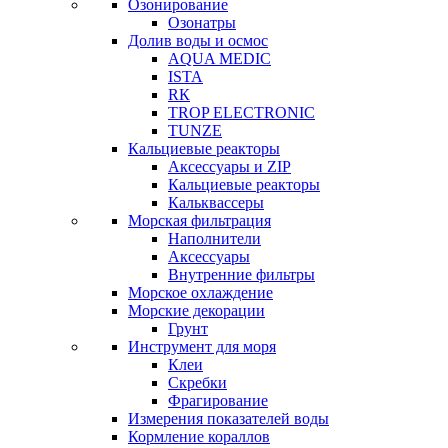
Озонирование
Озонатры
Долив воды и осмос
AQUA MEDIC
ISTA
RК
TROP ELECTRONIC
TUNZE
Кальциевые реакторы
Аксессуары и ZIP
Кальциевые реакторы
Кальквассеры
Морская фильтрация
Наполнители
Аксессуары
Внутренние фильтры
Морское охлаждение
Морские декорации
Грунт
Инструмент для моря
Клеи
Скребки
Фрагирование
Измерения показателей воды
Кормление кораллов