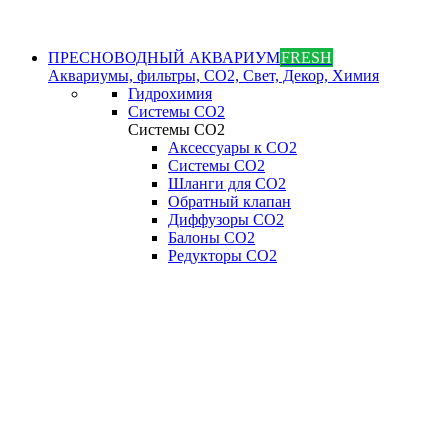
ПРЕСНОВОДНЫЙ АКВАРИУМ
FRESH
Аквариумы, фильтры, СО2, Свет, Декор, Химия
Гидрохимия
Системы СО2
Системы СО2
Аксессуары к СО2
Системы СО2
Шланги для CO2
Обратный клапан
Диффузоры СO2
Балоны CO2
Редукторы CO2