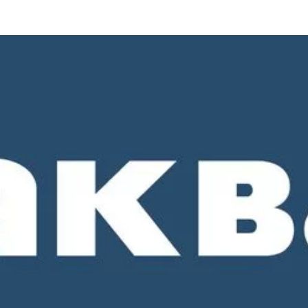
о 18-00. СБ и ВС - выходные