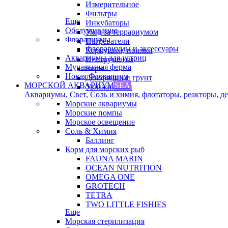
Измерительное
Фильтры
Еще
Инкубаторы
Обслуживание
Уход за террариумом
Флорариумы
Нагреватели
Флорариумы и аксессуары
Кормушки, поилки
Аквариумы для устриц
Инструменты
Муравьиная ферма
Корм
Новая Флорариум
Декорации и грунт
МОРСКОЙ АКВАРИУМ
SEA
Увлажнители
Аквариумы, Свет, Соль и химия, флотаторы, реакторы, дек
Морские аквариумы
Морские помпы
Морское освещение
Соль & Химия
Баллинг
Корм для морских рыб
FAUNA MARIN
OCEAN NUTRITION
OMEGA ONE
GROTECH
TETRA
TWO LITTLE FISHIES
Еще
Морская стерилизация