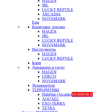
HAGEN
JBL
LUCKY REPTILE
ARCADIA
NOVAMARK
Еще
Кормушки, поилки
HAGEN
JBL
LUCKY REPTILE
NOVAMARK
Инструменты
HAGEN
LUCKY REPTILE
Корм
Декорации и грунт
HAGEN
UDECO
NOVAMARK
Увлажнители
ТЕРРАРИУМЫ
HabiStat (Arcadia)
НОВИНКА
AQUAEL
EXO-TERRA
TETRA