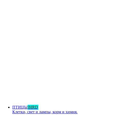
ПТИЦЫ
BIRD
Клетки, свет и лампы, корм и химия.