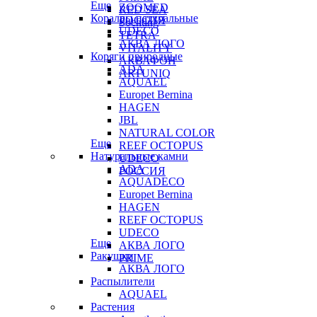
Еще
ZOOMED
RED SEA
Кораллы натуральные
РОССИЯ
Sochting
UDECO
TETRA
АКВА ЛОГО
VITALITY
Коряги природные
АКВАФОН
ADA
ARTUNIQ
AQUAEL
Europet Bernina
HAGEN
JBL
NATURAL COLOR
Еще
REEF OCTOPUS
Натуральные камни
UDECO
ADA
РОССИЯ
AQUADECO
Europet Bernina
HAGEN
REEF OCTOPUS
UDECO
Еще
АКВА ЛОГО
Ракушки
PRIME
АКВА ЛОГО
Распылители
AQUAEL
Растения