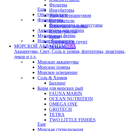
Фильтры
Еще
Инкубаторы
Обслуживание
Уход за террариумом
Флорариумы
Нагреватели
Флорариумы и аксессуары
Кормушки, поилки
Аквариумы для устриц
Инструменты
Муравьиная ферма
Корм
Новая Флорариум
Декорации и грунт
МОРСКОЙ АКВАРИУМ
SEA
Увлажнители
Аквариумы, Свет, Соль и химия, флотаторы, реакторы,
декор и т.д.
Морские аквариумы
Морские помпы
Морское освещение
Соль & Химия
Баллинг
Корм для морских рыб
FAUNA MARIN
OCEAN NUTRITION
OMEGA ONE
GROTECH
TETRA
TWO LITTLE FISHIES
Еще
Морская стерилизация