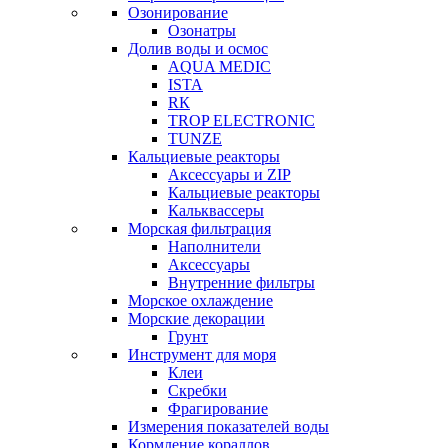
Озонирование
Озонатры
Долив воды и осмос
AQUA MEDIC
ISTA
RК
TROP ELECTRONIC
TUNZE
Кальциевые реакторы
Аксессуары и ZIP
Кальциевые реакторы
Кальквассеры
Морская фильтрация
Наполнители
Аксессуары
Внутренние фильтры
Морское охлаждение
Морские декорации
Грунт
Инструмент для моря
Клеи
Скребки
Фрагирование
Измерения показателей воды
Кормление кораллов