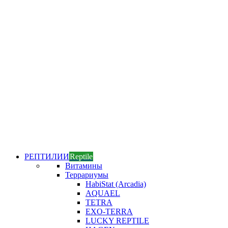
РЕПТИЛИИ
Reptile
Витамины
Террариумы
HabiStat (Arcadia)
AQUAEL
TETRA
EXO-TERRA
LUCKY REPTILE