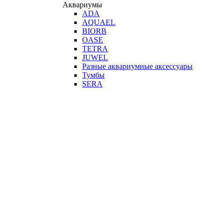
Аквариумы
ADA
AQUAEL
BIORB
OASE
TETRA
JUWEL
Разные аквариумные аксессуары
Тумбы
SERA