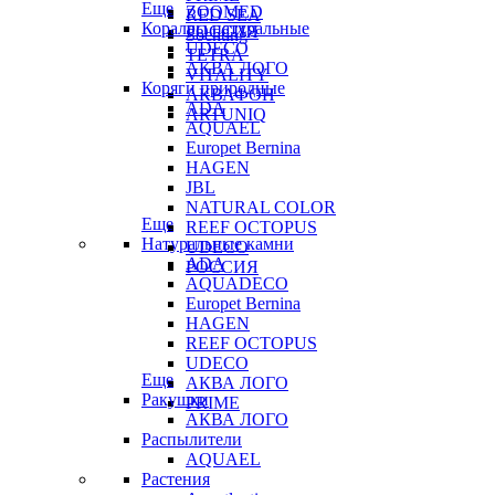
Еще
ZOOMED
RED SEA
Кораллы натуральные
РОССИЯ
Sochting
UDECO
TETRA
АКВА ЛОГО
VITALITY
Коряги природные
АКВАФОН
ADA
ARTUNIQ
AQUAEL
Europet Bernina
HAGEN
JBL
NATURAL COLOR
Еще
REEF OCTOPUS
Натуральные камни
UDECO
ADA
РОССИЯ
AQUADECO
Europet Bernina
HAGEN
REEF OCTOPUS
UDECO
Еще
АКВА ЛОГО
Ракушки
PRIME
АКВА ЛОГО
Распылители
AQUAEL
Растения