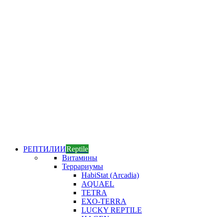
РЕПТИЛИИ
Reptile
Витамины
Террариумы
HabiStat (Arcadia)
AQUAEL
TETRA
EXO-TERRA
LUCKY REPTILE