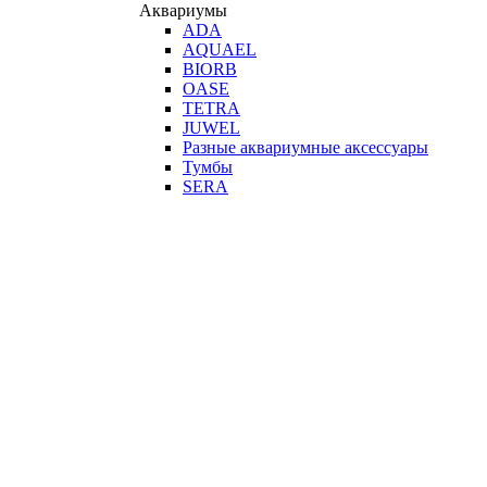
Аквариумы
ADA
AQUAEL
BIORB
OASE
TETRA
JUWEL
Разные аквариумные аксессуары
Тумбы
SERA