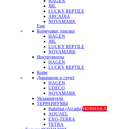
HAGEN
JBL
LUCKY REPTILE
ARCADIA
NOVAMARK
Еще
Кормушки, поилки
HAGEN
JBL
LUCKY REPTILE
NOVAMARK
Инструменты
HAGEN
LUCKY REPTILE
Корм
Декорации и грунт
HAGEN
UDECO
NOVAMARK
Увлажнители
ТЕРРАРИУМЫ
HabiStat (Arcadia)
НОВИНКА
AQUAEL
EXO-TERRA
TETRA