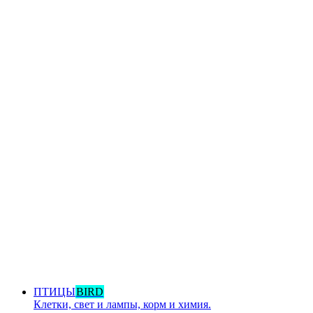
ПТИЦЫ
BIRD
Клетки, свет и лампы, корм и химия.