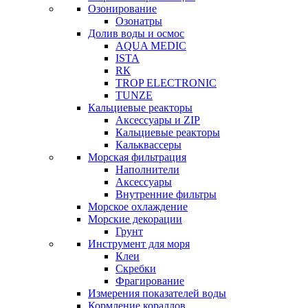
Озонирование
Озонатры
Долив воды и осмос
AQUA MEDIC
ISTA
RК
TROP ELECTRONIC
TUNZE
Кальциевые реакторы
Аксессуары и ZIP
Кальциевые реакторы
Кальквассеры
Морская фильтрация
Наполнители
Аксессуары
Внутренние фильтры
Морское охлаждение
Морские декорации
Грунт
Инструмент для моря
Клеи
Скребки
Фрагирование
Измерения показателей воды
Кормление кораллов