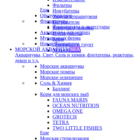
Фильтры
Еще
Инкубаторы
Обслуживание
Уход за террариумом
Флорариумы
Нагреватели
Флорариумы и аксессуары
Кормушки, поилки
Аквариумы для устриц
Инструменты
Муравьиная ферма
Корм
Новая Флорариум
Декорации и грунт
МОРСКОЙ АКВАРИУМ
SEA
Увлажнители
Аквариумы, Свет, Соль и химия, флотаторы, реакторы,
декор и т.д.
Морские аквариумы
Морские помпы
Морское освещение
Соль & Химия
Баллинг
Корм для морских рыб
FAUNA MARIN
OCEAN NUTRITION
OMEGA ONE
GROTECH
TETRA
TWO LITTLE FISHIES
Еще
Морская стерилизация