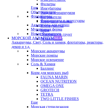
Фильтры
Еще
Инкубаторы
Обслуживание
Уход за террариумом
Флорариумы
Нагреватели
Флорариумы и аксессуары
Кормушки, поилки
Аквариумы для устриц
Инструменты
Муравьиная ферма
Корм
Новая Флорариум
Декорации и грунт
МОРСКОЙ АКВАРИУМ
SEA
Увлажнители
Аквариумы, Свет, Соль и химия, флотаторы, реакторы,
декор и т.д.
Морские аквариумы
Морские помпы
Морское освещение
Соль & Химия
Баллинг
Корм для морских рыб
FAUNA MARIN
OCEAN NUTRITION
OMEGA ONE
GROTECH
TETRA
TWO LITTLE FISHIES
Еще
Морская стерилизация