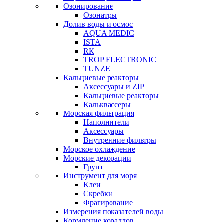
Озонирование
Озонатры
Долив воды и осмос
AQUA MEDIC
ISTA
RК
TROP ELECTRONIC
TUNZE
Кальциевые реакторы
Аксессуары и ZIP
Кальциевые реакторы
Кальквассеры
Морская фильтрация
Наполнители
Аксессуары
Внутренние фильтры
Морское охлаждение
Морские декорации
Грунт
Инструмент для моря
Клеи
Скребки
Фрагирование
Измерения показателей воды
Кормление кораллов