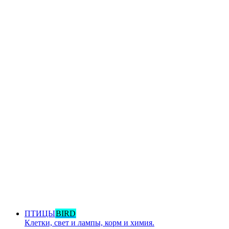
ПТИЦЫ
BIRD
Клетки, свет и лампы, корм и химия.