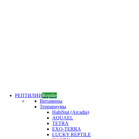
РЕПТИЛИИ
Reptile
Витамины
Террариумы
HabiStat (Arcadia)
AQUAEL
TETRA
EXO-TERRA
LUCKY REPTILE