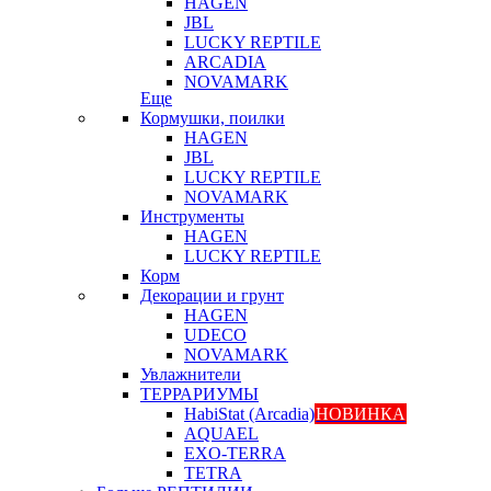
HAGEN
JBL
LUCKY REPTILE
ARCADIA
NOVAMARK
Еще
Кормушки, поилки
HAGEN
JBL
LUCKY REPTILE
NOVAMARK
Инструменты
HAGEN
LUCKY REPTILE
Корм
Декорации и грунт
HAGEN
UDECO
NOVAMARK
Увлажнители
ТЕРРАРИУМЫ
HabiStat (Arcadia)
НОВИНКА
AQUAEL
EXO-TERRA
TETRA