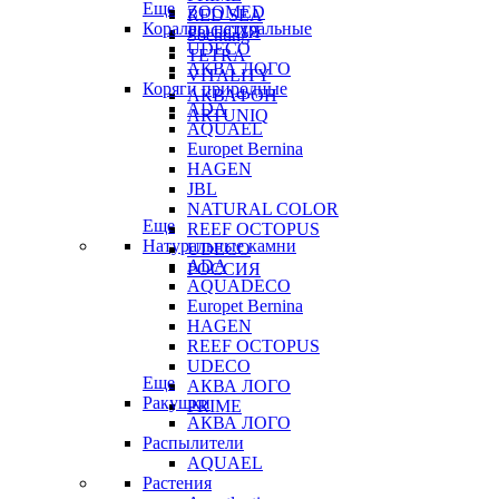
Еще
ZOOMED
RED SEA
Кораллы натуральные
РОССИЯ
Sochting
UDECO
TETRA
АКВА ЛОГО
VITALITY
Коряги природные
АКВАФОН
ADA
ARTUNIQ
AQUAEL
Europet Bernina
HAGEN
JBL
NATURAL COLOR
Еще
REEF OCTOPUS
Натуральные камни
UDECO
ADA
РОССИЯ
AQUADECO
Europet Bernina
HAGEN
REEF OCTOPUS
UDECO
Еще
АКВА ЛОГО
Ракушки
PRIME
АКВА ЛОГО
Распылители
AQUAEL
Растения