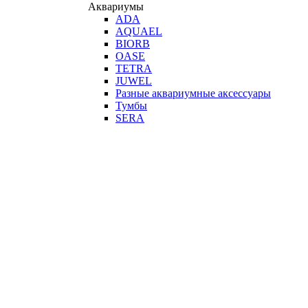
Аквариумы
ADA
AQUAEL
BIORB
OASE
TETRA
JUWEL
Разные аквариумные аксессуары
Тумбы
SERA