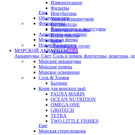
Измерительное
Фильтры
Еще
Инкубаторы
Обслуживание
Уход за террариумом
Флорариумы
Нагреватели
Флорариумы и аксессуары
Кормушки, поилки
Аквариумы для устриц
Инструменты
Муравьиная ферма
Корм
Новая Флорариум
Декорации и грунт
МОРСКОЙ АКВАРИУМ
SEA
Увлажнители
Аквариумы, Свет, Соль и химия, флотаторы, реакторы, дек
Морские аквариумы
Морские помпы
Морское освещение
Соль & Химия
Баллинг
Корм для морских рыб
FAUNA MARIN
OCEAN NUTRITION
OMEGA ONE
GROTECH
TETRA
TWO LITTLE FISHIES
Еще
Морская стерилизация