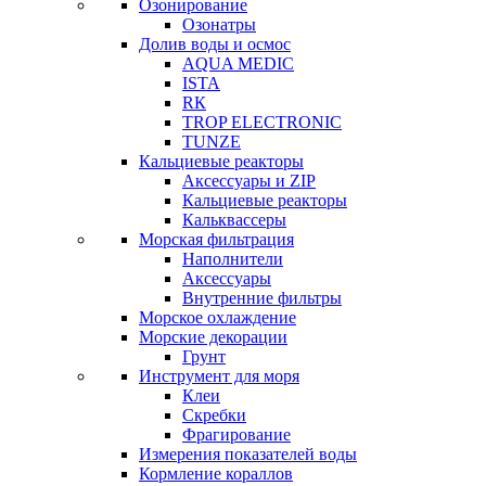
Озонирование
Озонатры
Долив воды и осмос
AQUA MEDIC
ISTA
RК
TROP ELECTRONIC
TUNZE
Кальциевые реакторы
Аксессуары и ZIP
Кальциевые реакторы
Кальквассеры
Морская фильтрация
Наполнители
Аксессуары
Внутренние фильтры
Морское охлаждение
Морские декорации
Грунт
Инструмент для моря
Клеи
Скребки
Фрагирование
Измерения показателей воды
Кормление кораллов