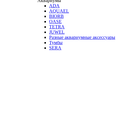
Аквариумы
ADA
AQUAEL
BIORB
OASE
TETRA
JUWEL
Разные аквариумные аксессуары
Тумбы
SERA