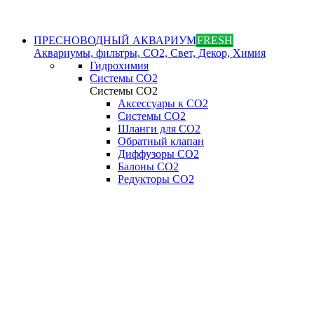
ПРЕСНОВОДНЫЙ АКВАРИУМ
FRESH
Аквариумы, фильтры, СО2, Свет, Декор, Химия
Гидрохимия
Системы СО2
Системы СО2
Аксессуары к СО2
Системы СО2
Шланги для CO2
Обратный клапан
Диффузоры СO2
Балоны CO2
Редукторы CO2