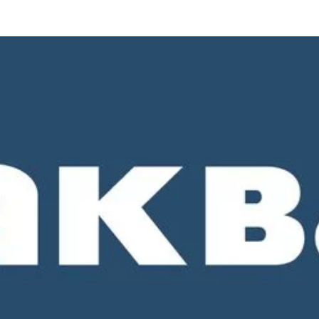
о 18-00. СБ и ВС - выходные