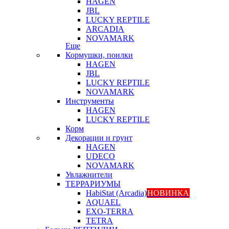
HAGEN
JBL
LUCKY REPTILE
ARCADIA
NOVAMARK
Еще
Кормушки, поилки
HAGEN
JBL
LUCKY REPTILE
NOVAMARK
Инструменты
HAGEN
LUCKY REPTILE
Корм
Декорации и грунт
HAGEN
UDECO
NOVAMARK
Увлажнители
ТЕРРАРИУМЫ
HabiStat (Arcadia)
НОВИНКА
AQUAEL
EXO-TERRA
TETRA