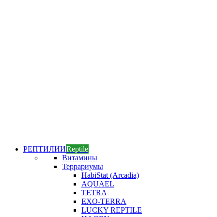
РЕПТИЛИИ
Reptile
Витамины
Террариумы
HabiStat (Arcadia)
AQUAEL
TETRA
EXO-TERRA
LUCKY REPTILE