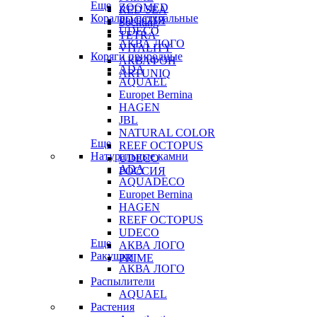
Еще
ZOOMED
RED SEA
Кораллы натуральные
РОССИЯ
Sochting
UDECO
TETRA
АКВА ЛОГО
VITALITY
Коряги природные
АКВАФОН
ADA
ARTUNIQ
AQUAEL
Europet Bernina
HAGEN
JBL
NATURAL COLOR
Еще
REEF OCTOPUS
Натуральные камни
UDECO
ADA
РОССИЯ
AQUADECO
Europet Bernina
HAGEN
REEF OCTOPUS
UDECO
Еще
АКВА ЛОГО
Ракушки
PRIME
АКВА ЛОГО
Распылители
AQUAEL
Растения