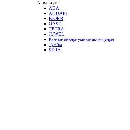
Аквариумы
ADA
AQUAEL
BIORB
OASE
TETRA
JUWEL
Разные аквариумные аксессуары
Тумбы
SERA