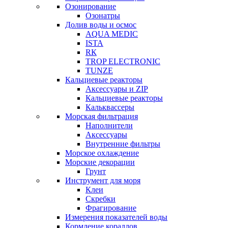
Озонирование
Озонатры
Долив воды и осмос
AQUA MEDIC
ISTA
RК
TROP ELECTRONIC
TUNZE
Кальциевые реакторы
Аксессуары и ZIP
Кальциевые реакторы
Кальквассеры
Морская фильтрация
Наполнители
Аксессуары
Внутренние фильтры
Морское охлаждение
Морские декорации
Грунт
Инструмент для моря
Клеи
Скребки
Фрагирование
Измерения показателей воды
Кормление кораллов