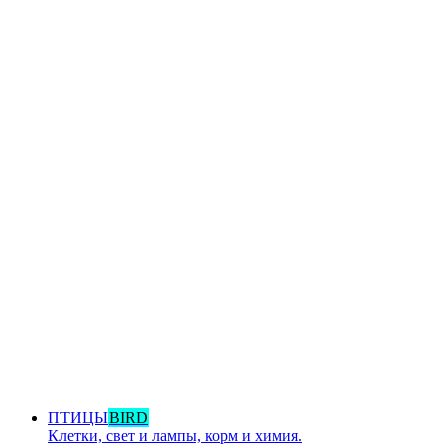
ПТИЦЫ
BIRD
Клетки, свет и лампы, корм и химия.