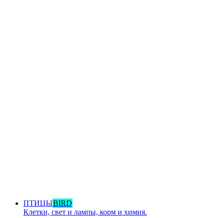
ПТИЦЫ
BIRD
Клетки, свет и лампы, корм и химия.