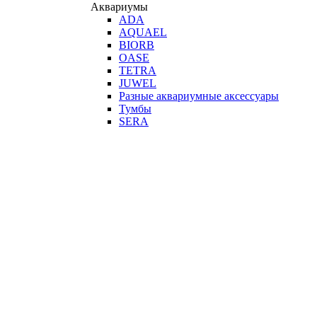
Аквариумы
ADA
AQUAEL
BIORB
OASE
TETRA
JUWEL
Разные аквариумные аксессуары
Тумбы
SERA