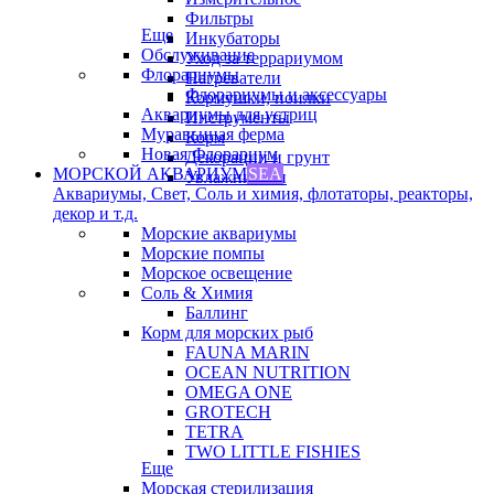
Фильтры
Еще
Инкубаторы
Обслуживание
Уход за террариумом
Флорариумы
Нагреватели
Флорариумы и аксессуары
Кормушки, поилки
Аквариумы для устриц
Инструменты
Муравьиная ферма
Корм
Новая Флорариум
Декорации и грунт
МОРСКОЙ АКВАРИУМ
SEA
Увлажнители
Аквариумы, Свет, Соль и химия, флотаторы, реакторы,
декор и т.д.
Морские аквариумы
Морские помпы
Морское освещение
Соль & Химия
Баллинг
Корм для морских рыб
FAUNA MARIN
OCEAN NUTRITION
OMEGA ONE
GROTECH
TETRA
TWO LITTLE FISHIES
Еще
Морская стерилизация