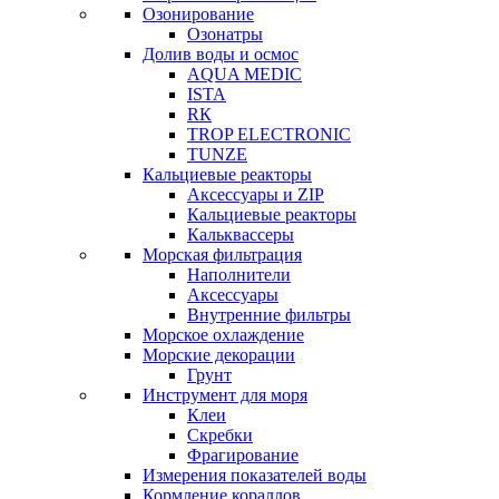
Озонирование
Озонатры
Долив воды и осмос
AQUA MEDIC
ISTA
RК
TROP ELECTRONIC
TUNZE
Кальциевые реакторы
Аксессуары и ZIP
Кальциевые реакторы
Кальквассеры
Морская фильтрация
Наполнители
Аксессуары
Внутренние фильтры
Морское охлаждение
Морские декорации
Грунт
Инструмент для моря
Клеи
Скребки
Фрагирование
Измерения показателей воды
Кормление кораллов