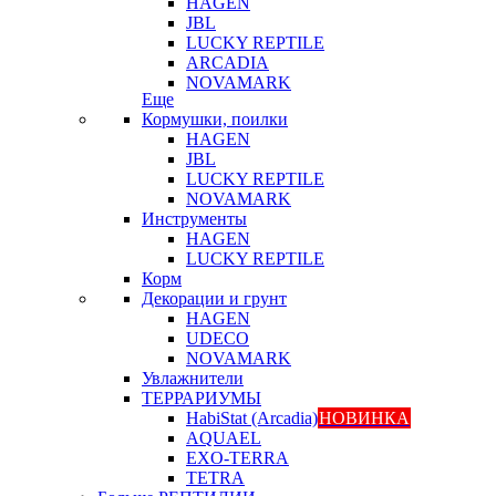
HAGEN
JBL
LUCKY REPTILE
ARCADIA
NOVAMARK
Еще
Кормушки, поилки
HAGEN
JBL
LUCKY REPTILE
NOVAMARK
Инструменты
HAGEN
LUCKY REPTILE
Корм
Декорации и грунт
HAGEN
UDECO
NOVAMARK
Увлажнители
ТЕРРАРИУМЫ
HabiStat (Arcadia)
НОВИНКА
AQUAEL
EXO-TERRA
TETRA