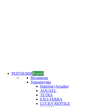
РЕПТИЛИИ
Reptile
Витамины
Террариумы
HabiStat (Arcadia)
AQUAEL
TETRA
EXO-TERRA
LUCKY REPTILE