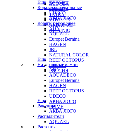
Еще
ZOOMED
RED SEA
Кораллы натуральные
РОССИЯ
Sochting
UDECO
TETRA
АКВА ЛОГО
VITALITY
Коряги природные
АКВАФОН
ADA
ARTUNIQ
AQUAEL
Europet Bernina
HAGEN
JBL
NATURAL COLOR
Еще
REEF OCTOPUS
Натуральные камни
UDECO
ADA
РОССИЯ
AQUADECO
Europet Bernina
HAGEN
REEF OCTOPUS
UDECO
Еще
АКВА ЛОГО
Ракушки
PRIME
АКВА ЛОГО
Распылители
AQUAEL
Растения