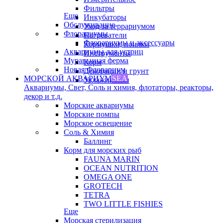
Фильтры
Еще
Инкубаторы
Обслуживание
Уход за террариумом
Флорариумы
Нагреватели
Флорариумы и аксессуары
Кормушки, поилки
Аквариумы для устриц
Инструменты
Муравьиная ферма
Корм
Новая Флорариум
Декорации и грунт
МОРСКОЙ АКВАРИУМ
SEA
Увлажнители
Аквариумы, Свет, Соль и химия, флотаторы, реакторы,
декор и т.д.
Морские аквариумы
Морские помпы
Морское освещение
Соль & Химия
Баллинг
Корм для морских рыб
FAUNA MARIN
OCEAN NUTRITION
OMEGA ONE
GROTECH
TETRA
TWO LITTLE FISHIES
Еще
Морская стерилизация