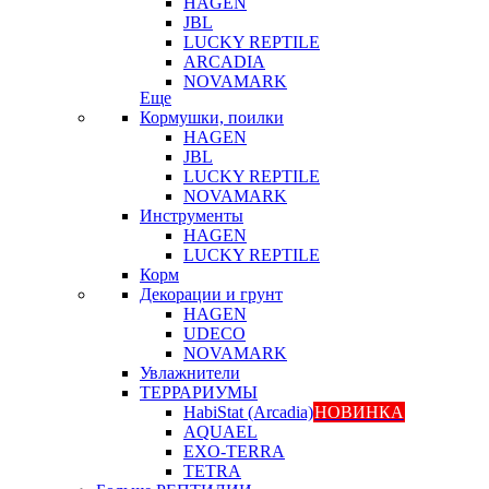
HAGEN
JBL
LUCKY REPTILE
ARCADIA
NOVAMARK
Еще
Кормушки, поилки
HAGEN
JBL
LUCKY REPTILE
NOVAMARK
Инструменты
HAGEN
LUCKY REPTILE
Корм
Декорации и грунт
HAGEN
UDECO
NOVAMARK
Увлажнители
ТЕРРАРИУМЫ
HabiStat (Arcadia)
НОВИНКА
AQUAEL
EXO-TERRA
TETRA