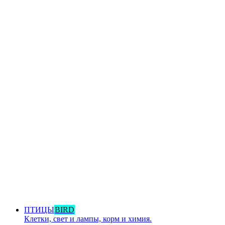
ПТИЦЫ
BIRD
Клетки, свет и лампы, корм и химия.