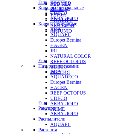
Еще
ZOOMED
RED SEA
Кораллы натуральные
РОССИЯ
Sochting
UDECO
TETRA
АКВА ЛОГО
VITALITY
Коряги природные
АКВАФОН
ADA
ARTUNIQ
AQUAEL
Europet Bernina
HAGEN
JBL
NATURAL COLOR
Еще
REEF OCTOPUS
Натуральные камни
UDECO
ADA
РОССИЯ
AQUADECO
Europet Bernina
HAGEN
REEF OCTOPUS
UDECO
Еще
АКВА ЛОГО
Ракушки
PRIME
АКВА ЛОГО
Распылители
AQUAEL
Растения