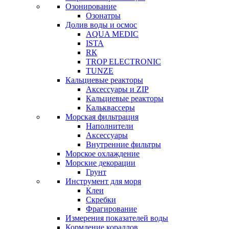
Озонирование
Озонатры
Долив воды и осмос
AQUA MEDIC
ISTA
RК
TROP ELECTRONIC
TUNZE
Кальциевые реакторы
Аксессуары и ZIP
Кальциевые реакторы
Кальквассеры
Морская фильтрация
Наполнители
Аксессуары
Внутренние фильтры
Морское охлаждение
Морские декорации
Грунт
Инструмент для моря
Клеи
Скребки
Фрагирование
Измерения показателей воды
Кормление кораллов