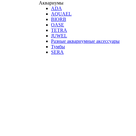
Аквариумы
ADA
AQUAEL
BIORB
OASE
TETRA
JUWEL
Разные аквариумные аксессуары
Тумбы
SERA