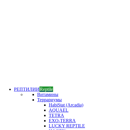
РЕПТИЛИИ
Reptile
Витамины
Террариумы
HabiStat (Arcadia)
AQUAEL
TETRA
EXO-TERRA
LUCKY REPTILE