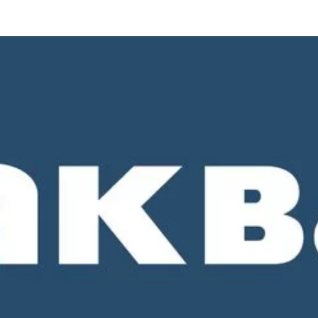
о 18-00. СБ и ВС - выходные