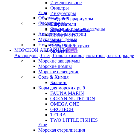
Измерительное
Фильтры
Еще
Инкубаторы
Обслуживание
Уход за террариумом
Флорариумы
Нагреватели
Флорариумы и аксессуары
Кормушки, поилки
Аквариумы для устриц
Инструменты
Муравьиная ферма
Корм
Новая Флорариум
Декорации и грунт
МОРСКОЙ АКВАРИУМ
SEA
Увлажнители
Аквариумы, Свет, Соль и химия, флотаторы, реакторы, дек
Морские аквариумы
Морские помпы
Морское освещение
Соль & Химия
Баллинг
Корм для морских рыб
FAUNA MARIN
OCEAN NUTRITION
OMEGA ONE
GROTECH
TETRA
TWO LITTLE FISHIES
Еще
Морская стерилизация