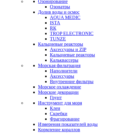
Озонирование
Озонатры
Долив воды и осмос
AQUA MEDIC
ISTA
RК
TROP ELECTRONIC
TUNZE
Кальциевые реакторы
Аксессуары и ZIP
Кальциевые реакторы
Кальквассеры
Морская фильтрация
Наполнители
Аксессуары
Внутренние фильтры
Морское охлаждение
Морские декорации
Грунт
Инструмент для моря
Клеи
Скребки
Фрагирование
Измерения показателей воды
Кормление кораллов