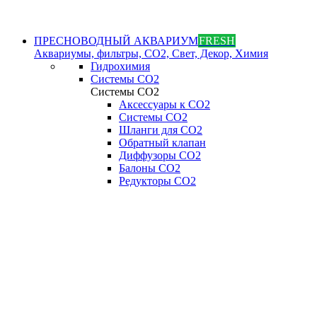
ПРЕСНОВОДНЫЙ АКВАРИУМ
FRESH
Аквариумы, фильтры, СО2, Свет, Декор, Химия
Гидрохимия
Системы СО2
Системы СО2
Аксессуары к СО2
Системы СО2
Шланги для CO2
Обратный клапан
Диффузоры СO2
Балоны CO2
Редукторы CO2