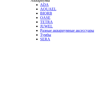
Аквариумы
ADA
AQUAEL
BIORB
OASE
TETRA
JUWEL
Разные аквариумные аксессуары
Тумбы
SERA