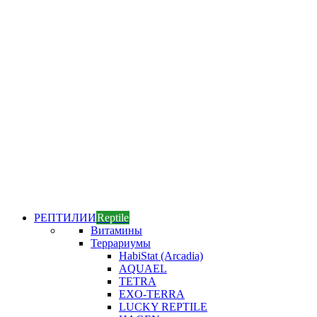
РЕПТИЛИИ
Reptile
Витамины
Террариумы
HabiStat (Arcadia)
AQUAEL
TETRA
EXO-TERRA
LUCKY REPTILE