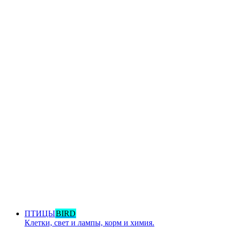
ПТИЦЫ
BIRD
Клетки, свет и лампы, корм и химия.