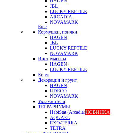
HAGEN
JBL
LUCKY REPTILE
ARCADIA
NOVAMARK
Еще
Кормушки, поилки
HAGEN
JBL
LUCKY REPTILE
NOVAMARK
Инструменты
HAGEN
LUCKY REPTILE
Корм
Декорации и грунт
HAGEN
UDECO
NOVAMARK
Увлажнители
ТЕРРАРИУМЫ
HabiStat (Arcadia)
НОВИНКА
AQUAEL
EXO-TERRA
TETRA