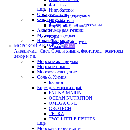
Фильтры
Еще
Инкубаторы
Обслуживание
Уход за террариумом
Флорариумы
Нагреватели
Флорариумы и аксессуары
Кормушки, поилки
Аквариумы для устриц
Инструменты
Муравьиная ферма
Корм
Новая Флорариум
Декорации и грунт
МОРСКОЙ АКВАРИУМ
SEA
Увлажнители
Аквариумы, Свет, Соль и химия, флотаторы, реакторы,
декор и т.д.
Морские аквариумы
Морские помпы
Морское освещение
Соль & Химия
Баллинг
Корм для морских рыб
FAUNA MARIN
OCEAN NUTRITION
OMEGA ONE
GROTECH
TETRA
TWO LITTLE FISHIES
Еще
Морская стерилизация