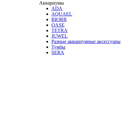
Аквариумы
ADA
AQUAEL
BIORB
OASE
TETRA
JUWEL
Разные аквариумные аксессуары
Тумбы
SERA