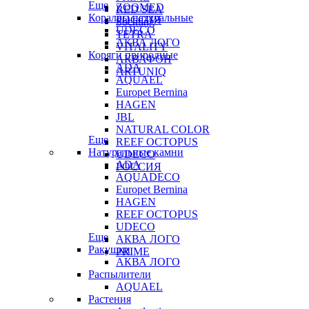
Еще
ZOOMED
RED SEA
Кораллы натуральные
РОССИЯ
Sochting
UDECO
TETRA
АКВА ЛОГО
VITALITY
Коряги природные
АКВАФОН
ADA
ARTUNIQ
AQUAEL
Europet Bernina
HAGEN
JBL
NATURAL COLOR
Еще
REEF OCTOPUS
Натуральные камни
UDECO
ADA
РОССИЯ
AQUADECO
Europet Bernina
HAGEN
REEF OCTOPUS
UDECO
Еще
АКВА ЛОГО
Ракушки
PRIME
АКВА ЛОГО
Распылители
AQUAEL
Растения