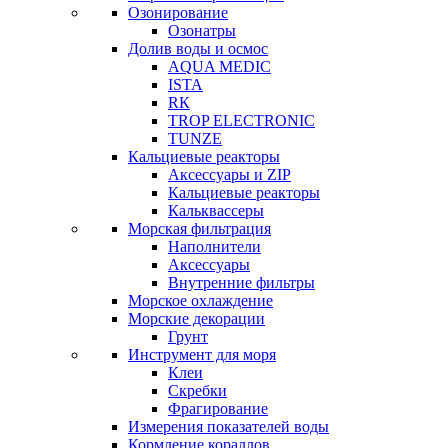
Озонирование
Озонатры
Долив воды и осмос
AQUA MEDIC
ISTA
RК
TROP ELECTRONIC
TUNZE
Кальциевые реакторы
Аксессуары и ZIP
Кальциевые реакторы
Кальквассеры
Морская фильтрация
Наполнители
Аксессуары
Внутренние фильтры
Морское охлаждение
Морские декорации
Грунт
Инструмент для моря
Клеи
Скребки
Фрагирование
Измерения показателей воды
Кормление кораллов