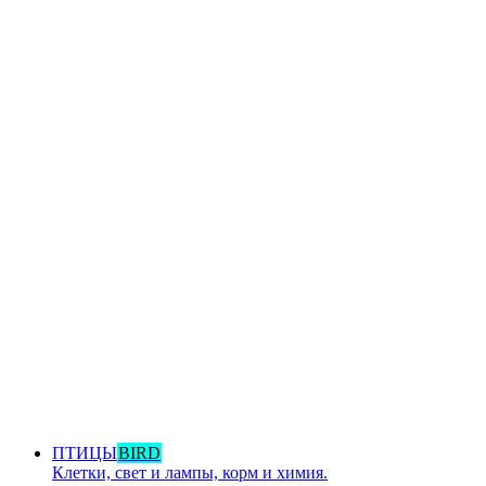
ПТИЦЫ
BIRD
Клетки, свет и лампы, корм и химия.