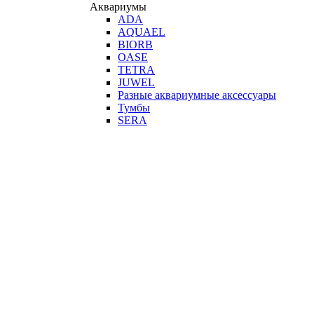
Аквариумы
ADA
AQUAEL
BIORB
OASE
TETRA
JUWEL
Разные аквариумные аксессуары
Тумбы
SERA