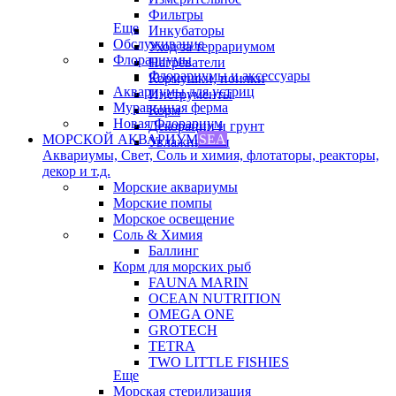
Фильтры
Еще
Инкубаторы
Обслуживание
Уход за террариумом
Флорариумы
Нагреватели
Флорариумы и аксессуары
Кормушки, поилки
Аквариумы для устриц
Инструменты
Муравьиная ферма
Корм
Новая Флорариум
Декорации и грунт
МОРСКОЙ АКВАРИУМ
SEA
Увлажнители
Аквариумы, Свет, Соль и химия, флотаторы, реакторы,
декор и т.д.
Морские аквариумы
Морские помпы
Морское освещение
Соль & Химия
Баллинг
Корм для морских рыб
FAUNA MARIN
OCEAN NUTRITION
OMEGA ONE
GROTECH
TETRA
TWO LITTLE FISHIES
Еще
Морская стерилизация