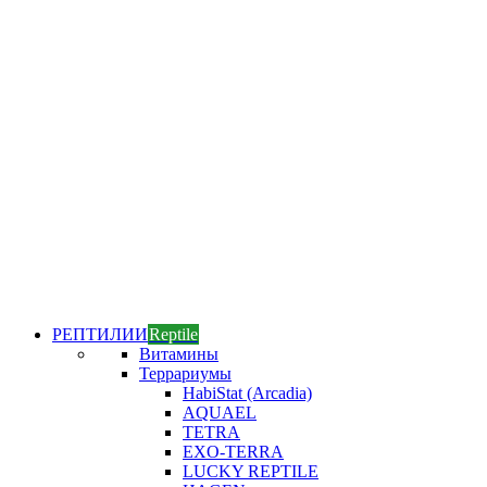
РЕПТИЛИИ
Reptile
Витамины
Террариумы
HabiStat (Arcadia)
AQUAEL
TETRA
EXO-TERRA
LUCKY REPTILE