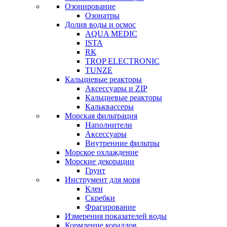
Озонирование
Озонатры
Долив воды и осмос
AQUA MEDIC
ISTA
RК
TROP ELECTRONIC
TUNZE
Кальциевые реакторы
Аксессуары и ZIP
Кальциевые реакторы
Кальквассеры
Морская фильтрация
Наполнители
Аксессуары
Внутренние фильтры
Морское охлаждение
Морские декорации
Грунт
Инструмент для моря
Клеи
Скребки
Фрагирование
Измерения показателей воды
Кормление кораллов