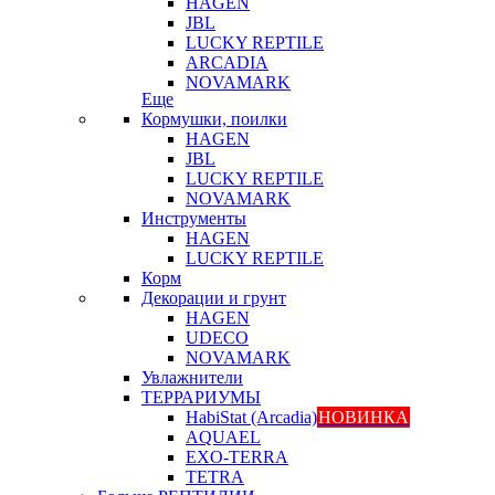
HAGEN
JBL
LUCKY REPTILE
ARCADIA
NOVAMARK
Еще
Кормушки, поилки
HAGEN
JBL
LUCKY REPTILE
NOVAMARK
Инструменты
HAGEN
LUCKY REPTILE
Корм
Декорации и грунт
HAGEN
UDECO
NOVAMARK
Увлажнители
ТЕРРАРИУМЫ
HabiStat (Arcadia)
НОВИНКА
AQUAEL
EXO-TERRA
TETRA