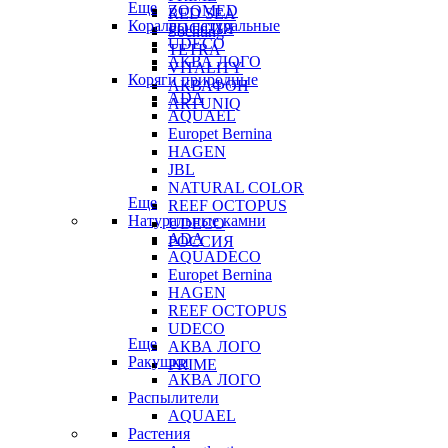
Еще
ZOOMED
RED SEA
Кораллы натуральные
РОССИЯ
Sochting
UDECO
TETRA
АКВА ЛОГО
VITALITY
Коряги природные
АКВАФОН
ADA
ARTUNIQ
AQUAEL
Europet Bernina
HAGEN
JBL
NATURAL COLOR
Еще
REEF OCTOPUS
Натуральные камни
UDECO
ADA
РОССИЯ
AQUADECO
Europet Bernina
HAGEN
REEF OCTOPUS
UDECO
Еще
АКВА ЛОГО
Ракушки
PRIME
АКВА ЛОГО
Распылители
AQUAEL
Растения