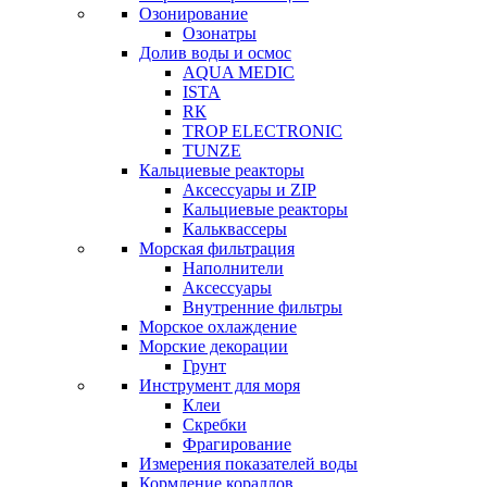
Озонирование
Озонатры
Долив воды и осмос
AQUA MEDIC
ISTA
RК
TROP ELECTRONIC
TUNZE
Кальциевые реакторы
Аксессуары и ZIP
Кальциевые реакторы
Кальквассеры
Морская фильтрация
Наполнители
Аксессуары
Внутренние фильтры
Морское охлаждение
Морские декорации
Грунт
Инструмент для моря
Клеи
Скребки
Фрагирование
Измерения показателей воды
Кормление кораллов