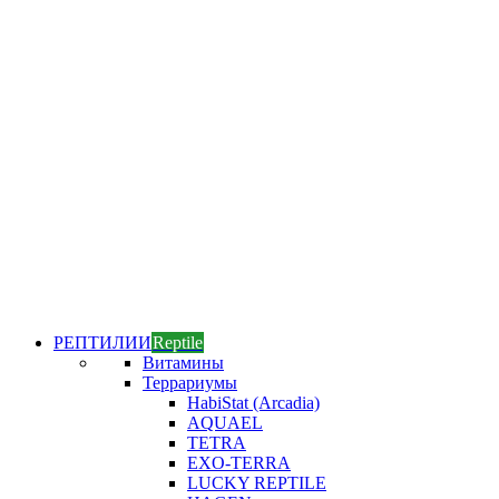
РЕПТИЛИИ
Reptile
Витамины
Террариумы
HabiStat (Arcadia)
AQUAEL
TETRA
EXO-TERRA
LUCKY REPTILE