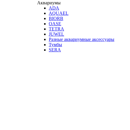
Аквариумы
ADA
AQUAEL
BIORB
OASE
TETRA
JUWEL
Разные аквариумные аксессуары
Тумбы
SERA