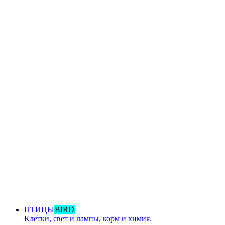
ПТИЦЫ
BIRD
Клетки, свет и лампы, корм и химия.