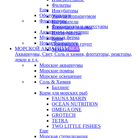
Фильтры
Еще
Инкубаторы
Обслуживание
Уход за террариумом
Флорариумы
Нагреватели
Флорариумы и аксессуары
Кормушки, поилки
Аквариумы для устриц
Инструменты
Муравьиная ферма
Корм
Новая Флорариум
Декорации и грунт
МОРСКОЙ АКВАРИУМ
SEA
Увлажнители
Аквариумы, Свет, Соль и химия, флотаторы, реакторы,
декор и т.д.
Морские аквариумы
Морские помпы
Морское освещение
Соль & Химия
Баллинг
Корм для морских рыб
FAUNA MARIN
OCEAN NUTRITION
OMEGA ONE
GROTECH
TETRA
TWO LITTLE FISHIES
Еще
Морская стерилизация