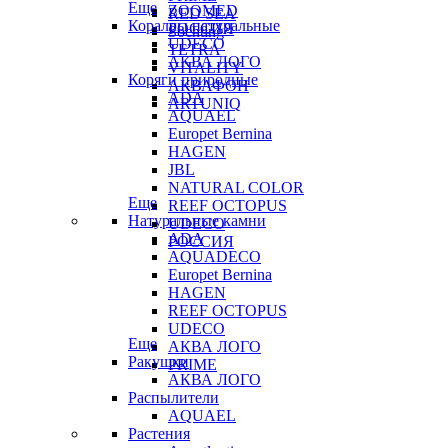
Еще
ZOOMED
RED SEA
Кораллы натуральные
РОССИЯ
Sochting
UDECO
TETRA
АКВА ЛОГО
VITALITY
Коряги природные
АКВАФОН
ADA
ARTUNIQ
AQUAEL
Europet Bernina
HAGEN
JBL
NATURAL COLOR
Еще
REEF OCTOPUS
Натуральные камни
UDECO
ADA
РОССИЯ
AQUADECO
Europet Bernina
HAGEN
REEF OCTOPUS
UDECO
Еще
АКВА ЛОГО
Ракушки
PRIME
АКВА ЛОГО
Распылители
AQUAEL
Растения