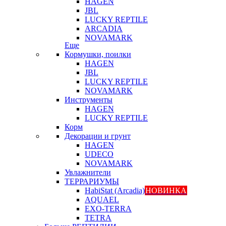
HAGEN
JBL
LUCKY REPTILE
ARCADIA
NOVAMARK
Еще
Кормушки, поилки
HAGEN
JBL
LUCKY REPTILE
NOVAMARK
Инструменты
HAGEN
LUCKY REPTILE
Корм
Декорации и грунт
HAGEN
UDECO
NOVAMARK
Увлажнители
ТЕРРАРИУМЫ
HabiStat (Arcadia)
НОВИНКА
AQUAEL
EXO-TERRA
TETRA