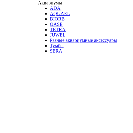
Аквариумы
ADA
AQUAEL
BIORB
OASE
TETRA
JUWEL
Разные аквариумные аксессуары
Тумбы
SERA