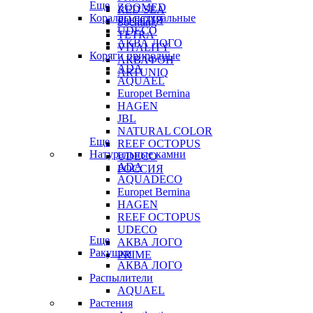
Еще
ZOOMED
RED SEA
Кораллы натуральные
РОССИЯ
Sochting
UDECO
TETRA
АКВА ЛОГО
VITALITY
Коряги природные
АКВАФОН
ADA
ARTUNIQ
AQUAEL
Europet Bernina
HAGEN
JBL
NATURAL COLOR
Еще
REEF OCTOPUS
Натуральные камни
UDECO
ADA
РОССИЯ
AQUADECO
Europet Bernina
HAGEN
REEF OCTOPUS
UDECO
Еще
АКВА ЛОГО
Ракушки
PRIME
АКВА ЛОГО
Распылители
AQUAEL
Растения