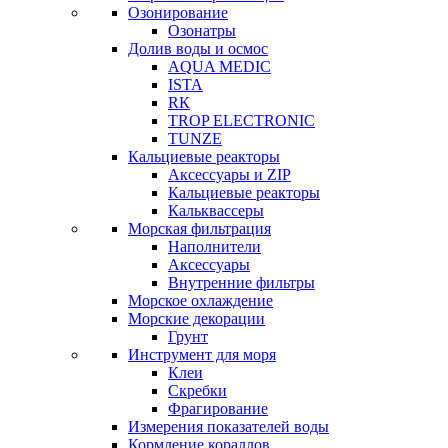
Озонирование
Озонатры
Долив воды и осмос
AQUA MEDIC
ISTA
RК
TROP ELECTRONIC
TUNZE
Кальциевые реакторы
Аксессуары и ZIP
Кальциевые реакторы
Кальквассеры
Морская фильтрация
Наполнители
Аксессуары
Внутренние фильтры
Морское охлаждение
Морские декорации
Грунт
Инструмент для моря
Клеи
Скребки
Фрагирование
Измерения показателей воды
Кормление кораллов