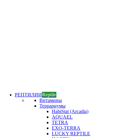
РЕПТИЛИИ
Reptile
Витамины
Террариумы
HabiStat (Arcadia)
AQUAEL
TETRA
EXO-TERRA
LUCKY REPTILE