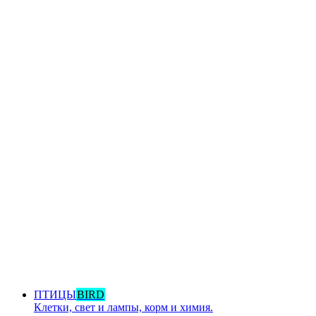
ПТИЦЫ
BIRD
Клетки, свет и лампы, корм и химия.