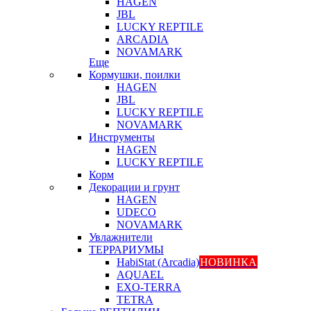
HAGEN
JBL
LUCKY REPTILE
ARCADIA
NOVAMARK
Еще
Кормушки, поилки
HAGEN
JBL
LUCKY REPTILE
NOVAMARK
Инструменты
HAGEN
LUCKY REPTILE
Корм
Декорации и грунт
HAGEN
UDECO
NOVAMARK
Увлажнители
ТЕРРАРИУМЫ
HabiStat (Arcadia)
НОВИНКА
AQUAEL
EXO-TERRA
TETRA