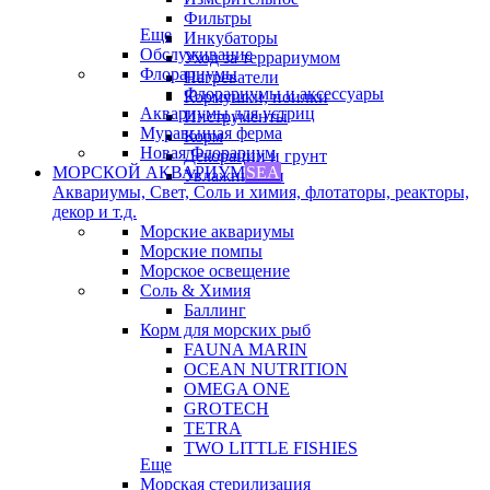
Фильтры
Еще
Инкубаторы
Обслуживание
Уход за террариумом
Флорариумы
Нагреватели
Флорариумы и аксессуары
Кормушки, поилки
Аквариумы для устриц
Инструменты
Муравьиная ферма
Корм
Новая Флорариум
Декорации и грунт
МОРСКОЙ АКВАРИУМ
SEA
Увлажнители
Аквариумы, Свет, Соль и химия, флотаторы, реакторы,
декор и т.д.
Морские аквариумы
Морские помпы
Морское освещение
Соль & Химия
Баллинг
Корм для морских рыб
FAUNA MARIN
OCEAN NUTRITION
OMEGA ONE
GROTECH
TETRA
TWO LITTLE FISHIES
Еще
Морская стерилизация