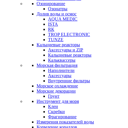
Озонирование
Озонатры
Долив воды и осмос
AQUA MEDIC
ISTA
RК
TROP ELECTRONIC
TUNZE
Кальциевые реакторы
Аксессуары и ZIP
Кальциевые реакторы
Кальквассеры
Морская фильтрация
Наполнители
Аксессуары
Внутренние фильтры
Морское охлаждение
Морские декорации
Грунт
Инструмент для моря
Клеи
Скребки
Фрагирование
Измерения показателей воды
Кормление кораллов