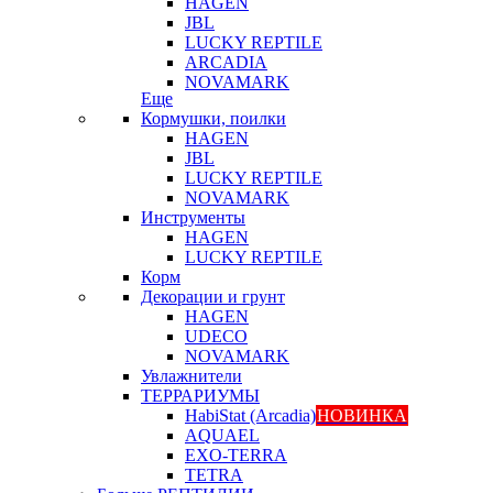
HAGEN
JBL
LUCKY REPTILE
ARCADIA
NOVAMARK
Еще
Кормушки, поилки
HAGEN
JBL
LUCKY REPTILE
NOVAMARK
Инструменты
HAGEN
LUCKY REPTILE
Корм
Декорации и грунт
HAGEN
UDECO
NOVAMARK
Увлажнители
ТЕРРАРИУМЫ
HabiStat (Arcadia)
НОВИНКА
AQUAEL
EXO-TERRA
TETRA