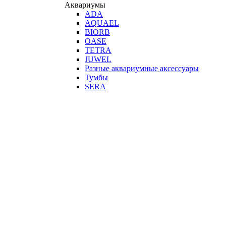
Аквариумы
ADA
AQUAEL
BIORB
OASE
TETRA
JUWEL
Разные аквариумные аксессуары
Тумбы
SERA