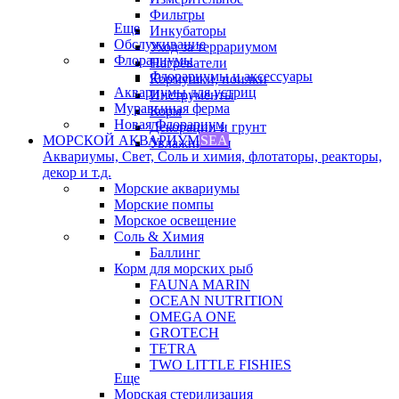
Фильтры
Еще
Инкубаторы
Обслуживание
Уход за террариумом
Флорариумы
Нагреватели
Флорариумы и аксессуары
Кормушки, поилки
Аквариумы для устриц
Инструменты
Муравьиная ферма
Корм
Новая Флорариум
Декорации и грунт
МОРСКОЙ АКВАРИУМ
SEA
Увлажнители
Аквариумы, Свет, Соль и химия, флотаторы, реакторы,
декор и т.д.
Морские аквариумы
Морские помпы
Морское освещение
Соль & Химия
Баллинг
Корм для морских рыб
FAUNA MARIN
OCEAN NUTRITION
OMEGA ONE
GROTECH
TETRA
TWO LITTLE FISHIES
Еще
Морская стерилизация