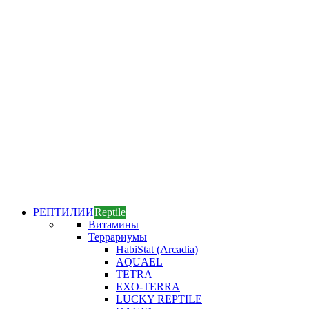
РЕПТИЛИИ
Reptile
Витамины
Террариумы
HabiStat (Arcadia)
AQUAEL
TETRA
EXO-TERRA
LUCKY REPTILE