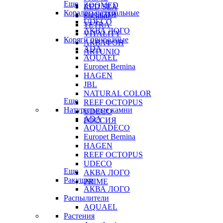
Еще
ZOOMED
RED SEA
Кораллы натуральные
РОССИЯ
Sochting
UDECO
TETRA
АКВА ЛОГО
VITALITY
Коряги природные
АКВАФОН
ADA
ARTUNIQ
AQUAEL
Europet Bernina
HAGEN
JBL
NATURAL COLOR
Еще
REEF OCTOPUS
Натуральные камни
UDECO
ADA
РОССИЯ
AQUADECO
Europet Bernina
HAGEN
REEF OCTOPUS
UDECO
Еще
АКВА ЛОГО
Ракушки
PRIME
АКВА ЛОГО
Распылители
AQUAEL
Растения