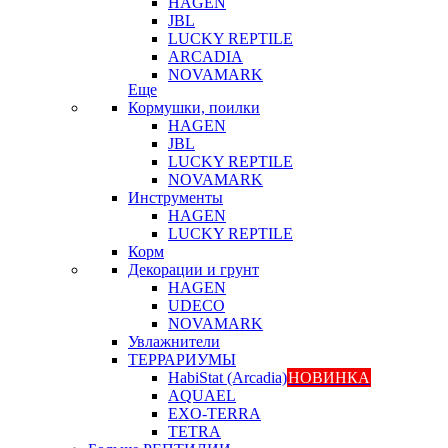
HAGEN
JBL
LUCKY REPTILE
ARCADIA
NOVAMARK
Еще
Кормушки, поилки
HAGEN
JBL
LUCKY REPTILE
NOVAMARK
Инструменты
HAGEN
LUCKY REPTILE
Корм
Декорации и грунт
HAGEN
UDECO
NOVAMARK
Увлажнители
ТЕРРАРИУМЫ
HabiStat (Arcadia)
НОВИНКА
AQUAEL
EXO-TERRA
TETRA