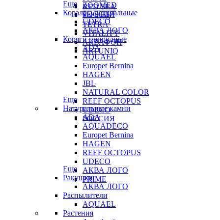
Еще
ZOOMED
RED SEA
Кораллы натуральные
РОССИЯ
Sochting
UDECO
TETRA
АКВА ЛОГО
VITALITY
Коряги природные
АКВАФОН
ADA
ARTUNIQ
AQUAEL
Europet Bernina
HAGEN
JBL
NATURAL COLOR
Еще
REEF OCTOPUS
Натуральные камни
UDECO
ADA
РОССИЯ
AQUADECO
Europet Bernina
HAGEN
REEF OCTOPUS
UDECO
Еще
АКВА ЛОГО
Ракушки
PRIME
АКВА ЛОГО
Распылители
AQUAEL
Растения