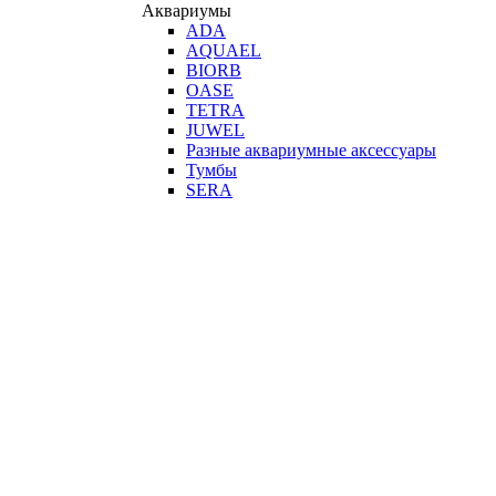
Аквариумы
ADA
AQUAEL
BIORB
OASE
TETRA
JUWEL
Разные аквариумные аксессуары
Тумбы
SERA