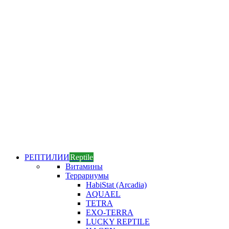
РЕПТИЛИИ
Reptile
Витамины
Террариумы
HabiStat (Arcadia)
AQUAEL
TETRA
EXO-TERRA
LUCKY REPTILE