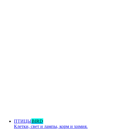
ПТИЦЫ
BIRD
Клетки, свет и лампы, корм и химия.