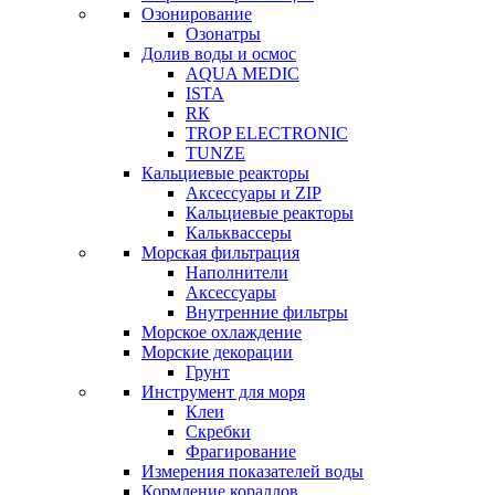
Озонирование
Озонатры
Долив воды и осмос
AQUA MEDIC
ISTA
RК
TROP ELECTRONIC
TUNZE
Кальциевые реакторы
Аксессуары и ZIP
Кальциевые реакторы
Кальквассеры
Морская фильтрация
Наполнители
Аксессуары
Внутренние фильтры
Морское охлаждение
Морские декорации
Грунт
Инструмент для моря
Клеи
Скребки
Фрагирование
Измерения показателей воды
Кормление кораллов