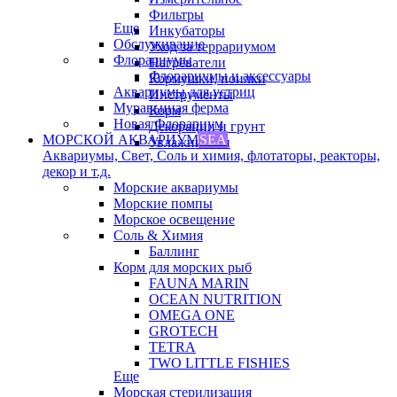
Фильтры
Еще
Инкубаторы
Обслуживание
Уход за террариумом
Флорариумы
Нагреватели
Флорариумы и аксессуары
Кормушки, поилки
Аквариумы для устриц
Инструменты
Муравьиная ферма
Корм
Новая Флорариум
Декорации и грунт
МОРСКОЙ АКВАРИУМ
SEA
Увлажнители
Аквариумы, Свет, Соль и химия, флотаторы, реакторы,
декор и т.д.
Морские аквариумы
Морские помпы
Морское освещение
Соль & Химия
Баллинг
Корм для морских рыб
FAUNA MARIN
OCEAN NUTRITION
OMEGA ONE
GROTECH
TETRA
TWO LITTLE FISHIES
Еще
Морская стерилизация