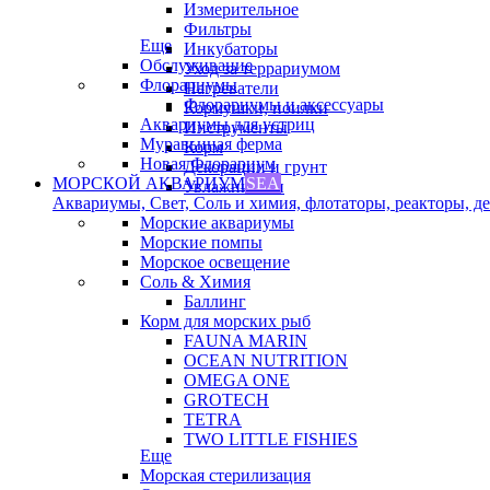
Измерительное
Фильтры
Еще
Инкубаторы
Обслуживание
Уход за террариумом
Флорариумы
Нагреватели
Флорариумы и аксессуары
Кормушки, поилки
Аквариумы для устриц
Инструменты
Муравьиная ферма
Корм
Новая Флорариум
Декорации и грунт
МОРСКОЙ АКВАРИУМ
SEA
Увлажнители
Аквариумы, Свет, Соль и химия, флотаторы, реакторы, дек
Морские аквариумы
Морские помпы
Морское освещение
Соль & Химия
Баллинг
Корм для морских рыб
FAUNA MARIN
OCEAN NUTRITION
OMEGA ONE
GROTECH
TETRA
TWO LITTLE FISHIES
Еще
Морская стерилизация