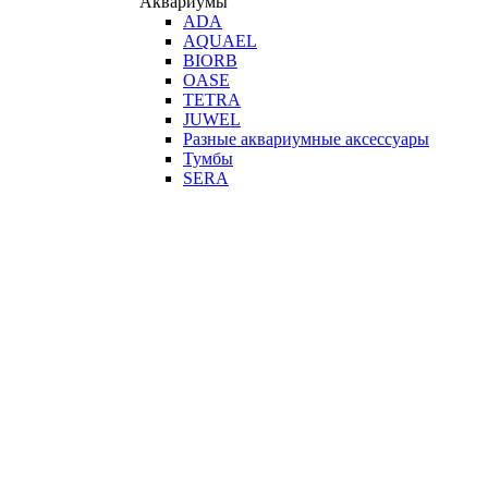
Аквариумы
ADA
AQUAEL
BIORB
OASE
TETRA
JUWEL
Разные аквариумные аксессуары
Тумбы
SERA