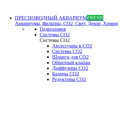
ПРЕСНОВОДНЫЙ АКВАРИУМ
FRESH
Аквариумы, фильтры, СО2, Свет, Декор, Химия
Гидрохимия
Системы СО2
Системы СО2
Аксессуары к СО2
Системы СО2
Шланги для CO2
Обратный клапан
Диффузоры СO2
Балоны CO2
Редукторы CO2