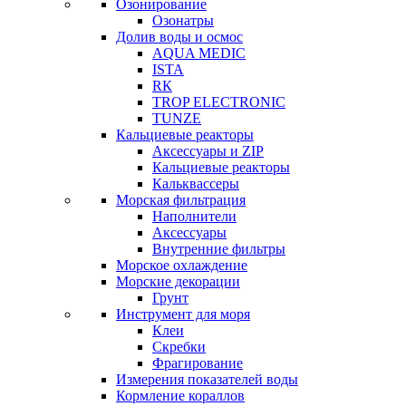
Озонирование
Озонатры
Долив воды и осмос
AQUA MEDIC
ISTA
RК
TROP ELECTRONIC
TUNZE
Кальциевые реакторы
Аксессуары и ZIP
Кальциевые реакторы
Кальквассеры
Морская фильтрация
Наполнители
Аксессуары
Внутренние фильтры
Морское охлаждение
Морские декорации
Грунт
Инструмент для моря
Клеи
Скребки
Фрагирование
Измерения показателей воды
Кормление кораллов