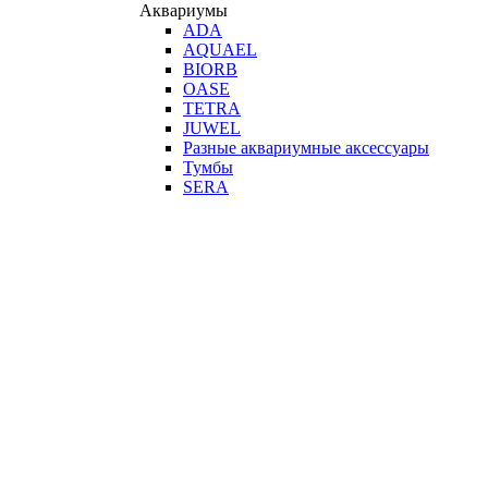
Аквариумы
ADA
AQUAEL
BIORB
OASE
TETRA
JUWEL
Разные аквариумные аксессуары
Тумбы
SERA