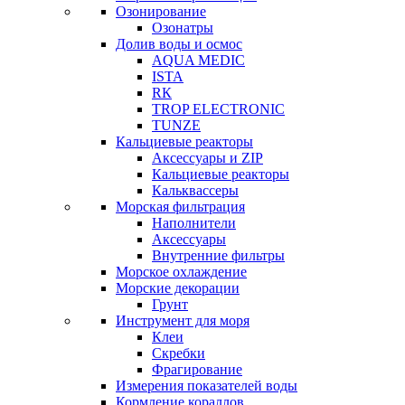
Озонирование
Озонатры
Долив воды и осмос
AQUA MEDIC
ISTA
RК
TROP ELECTRONIC
TUNZE
Кальциевые реакторы
Аксессуары и ZIP
Кальциевые реакторы
Кальквассеры
Морская фильтрация
Наполнители
Аксессуары
Внутренние фильтры
Морское охлаждение
Морские декорации
Грунт
Инструмент для моря
Клеи
Скребки
Фрагирование
Измерения показателей воды
Кормление кораллов