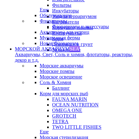
Фильтры
Еще
Инкубаторы
Обслуживание
Уход за террариумом
Флорариумы
Нагреватели
Флорариумы и аксессуары
Кормушки, поилки
Аквариумы для устриц
Инструменты
Муравьиная ферма
Корм
Новая Флорариум
Декорации и грунт
МОРСКОЙ АКВАРИУМ
SEA
Увлажнители
Аквариумы, Свет, Соль и химия, флотаторы, реакторы,
декор и т.д.
Морские аквариумы
Морские помпы
Морское освещение
Соль & Химия
Баллинг
Корм для морских рыб
FAUNA MARIN
OCEAN NUTRITION
OMEGA ONE
GROTECH
TETRA
TWO LITTLE FISHIES
Еще
Морская стерилизация