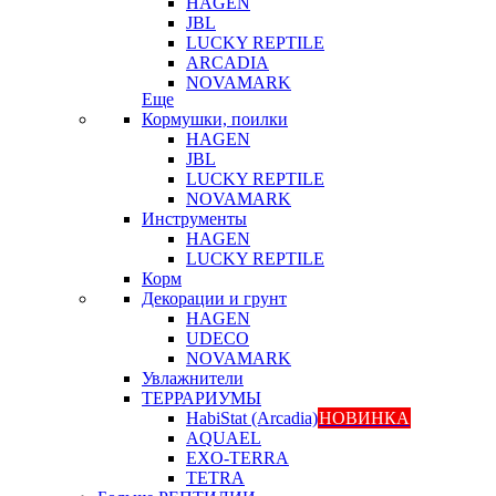
HAGEN
JBL
LUCKY REPTILE
ARCADIA
NOVAMARK
Еще
Кормушки, поилки
HAGEN
JBL
LUCKY REPTILE
NOVAMARK
Инструменты
HAGEN
LUCKY REPTILE
Корм
Декорации и грунт
HAGEN
UDECO
NOVAMARK
Увлажнители
ТЕРРАРИУМЫ
HabiStat (Arcadia)
НОВИНКА
AQUAEL
EXO-TERRA
TETRA