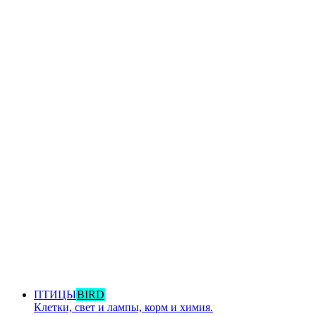
ПТИЦЫ
BIRD
Клетки, свет и лампы, корм и химия.