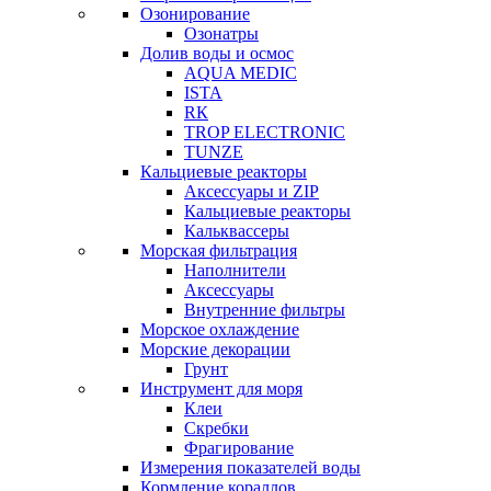
Озонирование
Озонатры
Долив воды и осмос
AQUA MEDIC
ISTA
RК
TROP ELECTRONIC
TUNZE
Кальциевые реакторы
Аксессуары и ZIP
Кальциевые реакторы
Кальквассеры
Морская фильтрация
Наполнители
Аксессуары
Внутренние фильтры
Морское охлаждение
Морские декорации
Грунт
Инструмент для моря
Клеи
Скребки
Фрагирование
Измерения показателей воды
Кормление кораллов