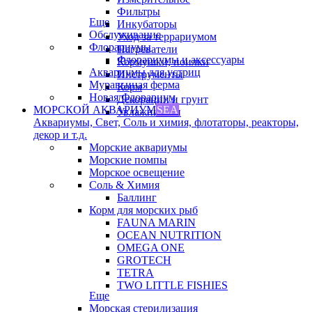
Фильтры
Еще
Инкубаторы
Обслуживание
Уход за террариумом
Флорариумы
Нагреватели
Флорариумы и аксессуары
Кормушки, поилки
Аквариумы для устриц
Инструменты
Муравьиная ферма
Корм
Новая Флорариум
Декорации и грунт
МОРСКОЙ АКВАРИУМ
SEA
Увлажнители
Аквариумы, Свет, Соль и химия, флотаторы, реакторы,
декор и т.д.
Морские аквариумы
Морские помпы
Морское освещение
Соль & Химия
Баллинг
Корм для морских рыб
FAUNA MARIN
OCEAN NUTRITION
OMEGA ONE
GROTECH
TETRA
TWO LITTLE FISHIES
Еще
Морская стерилизация