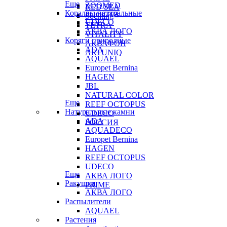
Еще
ZOOMED
RED SEA
Кораллы натуральные
РОССИЯ
Sochting
UDECO
TETRA
АКВА ЛОГО
VITALITY
Коряги природные
АКВАФОН
ADA
ARTUNIQ
AQUAEL
Europet Bernina
HAGEN
JBL
NATURAL COLOR
Еще
REEF OCTOPUS
Натуральные камни
UDECO
ADA
РОССИЯ
AQUADECO
Europet Bernina
HAGEN
REEF OCTOPUS
UDECO
Еще
АКВА ЛОГО
Ракушки
PRIME
АКВА ЛОГО
Распылители
AQUAEL
Растения