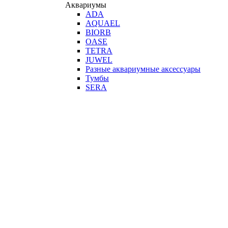
Аквариумы
ADA
AQUAEL
BIORB
OASE
TETRA
JUWEL
Разные аквариумные аксессуары
Тумбы
SERA