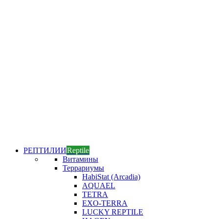
РЕПТИЛИИ
Reptile
Витамины
Террариумы
HabiStat (Arcadia)
AQUAEL
TETRA
EXO-TERRA
LUCKY REPTILE