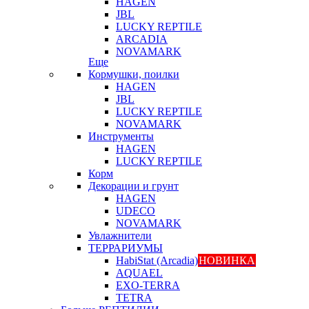
HAGEN
JBL
LUCKY REPTILE
ARCADIA
NOVAMARK
Еще
Кормушки, поилки
HAGEN
JBL
LUCKY REPTILE
NOVAMARK
Инструменты
HAGEN
LUCKY REPTILE
Корм
Декорации и грунт
HAGEN
UDECO
NOVAMARK
Увлажнители
ТЕРРАРИУМЫ
HabiStat (Arcadia)
НОВИНКА
AQUAEL
EXO-TERRA
TETRA