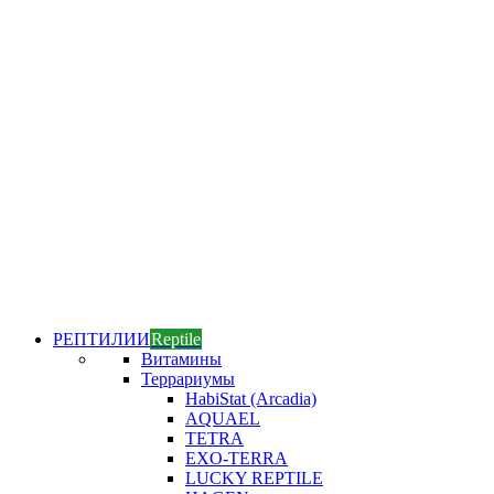
РЕПТИЛИИ
Reptile
Витамины
Террариумы
HabiStat (Arcadia)
AQUAEL
TETRA
EXO-TERRA
LUCKY REPTILE