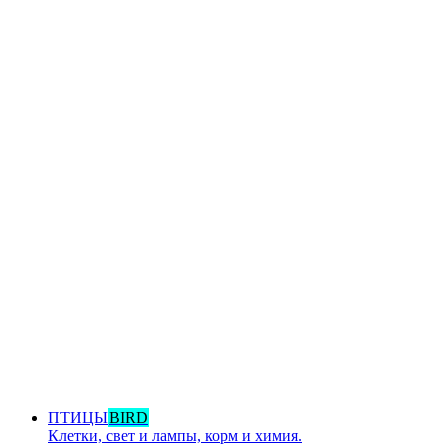
ПТИЦЫ
BIRD
Клетки, свет и лампы, корм и химия.