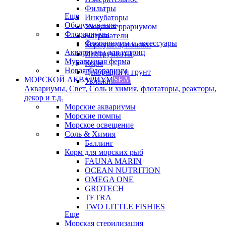
Фильтры
Еще
Инкубаторы
Обслуживание
Уход за террариумом
Флорариумы
Нагреватели
Флорариумы и аксессуары
Кормушки, поилки
Аквариумы для устриц
Инструменты
Муравьиная ферма
Корм
Новая Флорариум
Декорации и грунт
МОРСКОЙ АКВАРИУМ
SEA
Увлажнители
Аквариумы, Свет, Соль и химия, флотаторы, реакторы,
декор и т.д.
Морские аквариумы
Морские помпы
Морское освещение
Соль & Химия
Баллинг
Корм для морских рыб
FAUNA MARIN
OCEAN NUTRITION
OMEGA ONE
GROTECH
TETRA
TWO LITTLE FISHIES
Еще
Морская стерилизация