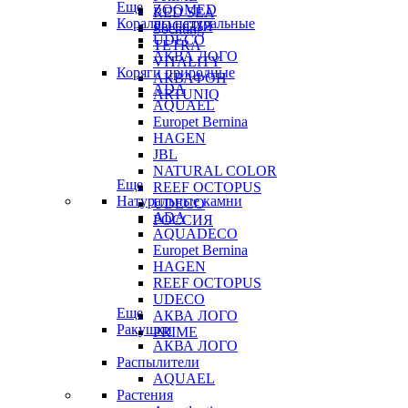
Еще
ZOOMED
RED SEA
Кораллы натуральные
РОССИЯ
Sochting
UDECO
TETRA
АКВА ЛОГО
VITALITY
Коряги природные
АКВАФОН
ADA
ARTUNIQ
AQUAEL
Europet Bernina
HAGEN
JBL
NATURAL COLOR
Еще
REEF OCTOPUS
Натуральные камни
UDECO
ADA
РОССИЯ
AQUADECO
Europet Bernina
HAGEN
REEF OCTOPUS
UDECO
Еще
АКВА ЛОГО
Ракушки
PRIME
АКВА ЛОГО
Распылители
AQUAEL
Растения