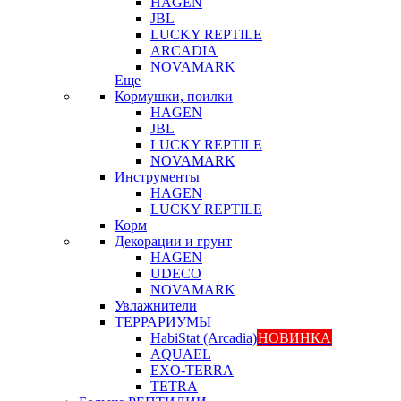
HAGEN
JBL
LUCKY REPTILE
ARCADIA
NOVAMARK
Еще
Кормушки, поилки
HAGEN
JBL
LUCKY REPTILE
NOVAMARK
Инструменты
HAGEN
LUCKY REPTILE
Корм
Декорации и грунт
HAGEN
UDECO
NOVAMARK
Увлажнители
ТЕРРАРИУМЫ
HabiStat (Arcadia)
НОВИНКА
AQUAEL
EXO-TERRA
TETRA