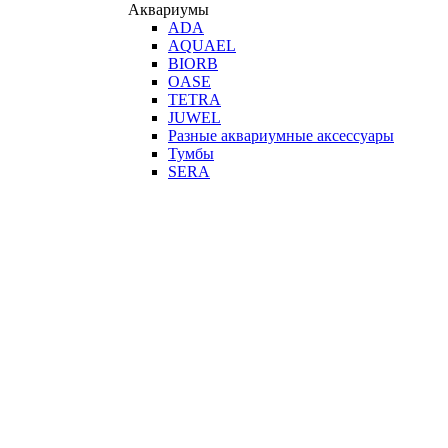
Аквариумы
ADA
AQUAEL
BIORB
OASE
TETRA
JUWEL
Разные аквариумные аксессуары
Тумбы
SERA