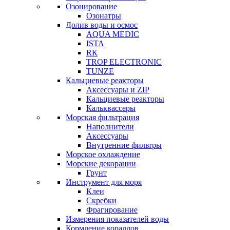
Озонирование
Озонатры
Долив воды и осмос
AQUA MEDIC
ISTA
RК
TROP ELECTRONIC
TUNZE
Кальциевые реакторы
Аксессуары и ZIP
Кальциевые реакторы
Кальквассеры
Морская фильтрация
Наполнители
Аксессуары
Внутренние фильтры
Морское охлаждение
Морские декорации
Грунт
Инструмент для моря
Клеи
Скребки
Фрагирование
Измерения показателей воды
Кормление кораллов