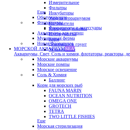
Измерительное
Фильтры
Еще
Инкубаторы
Обслуживание
Уход за террариумом
Флорариумы
Нагреватели
Флорариумы и аксессуары
Кормушки, поилки
Аквариумы для устриц
Инструменты
Муравьиная ферма
Корм
Новая Флорариум
Декорации и грунт
МОРСКОЙ АКВАРИУМ
SEA
Увлажнители
Аквариумы, Свет, Соль и химия, флотаторы, реакторы, дек
Морские аквариумы
Морские помпы
Морское освещение
Соль & Химия
Баллинг
Корм для морских рыб
FAUNA MARIN
OCEAN NUTRITION
OMEGA ONE
GROTECH
TETRA
TWO LITTLE FISHIES
Еще
Морская стерилизация