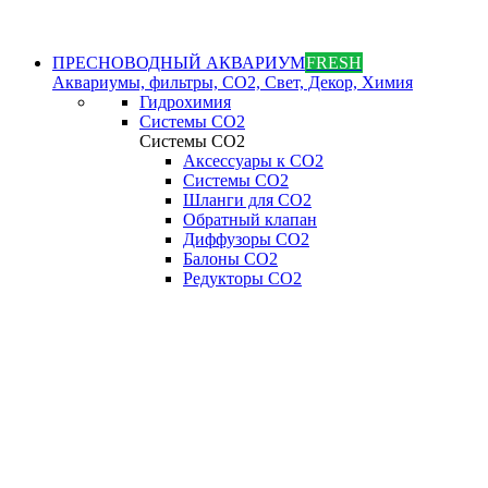
ПРЕСНОВОДНЫЙ АКВАРИУМ
FRESH
Аквариумы, фильтры, СО2, Свет, Декор, Химия
Гидрохимия
Системы СО2
Системы СО2
Аксессуары к СО2
Системы СО2
Шланги для CO2
Обратный клапан
Диффузоры СO2
Балоны CO2
Редукторы CO2