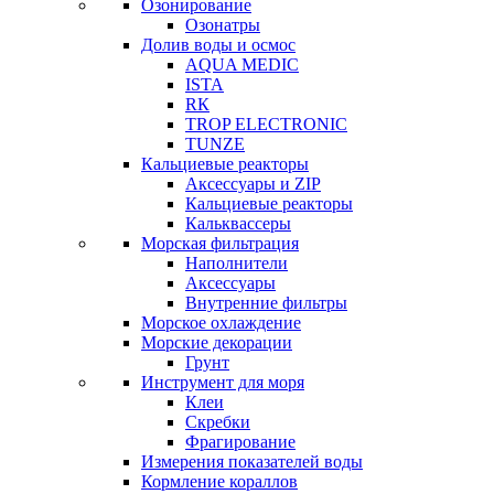
Озонирование
Озонатры
Долив воды и осмос
AQUA MEDIC
ISTA
RК
TROP ELECTRONIC
TUNZE
Кальциевые реакторы
Аксессуары и ZIP
Кальциевые реакторы
Кальквассеры
Морская фильтрация
Наполнители
Аксессуары
Внутренние фильтры
Морское охлаждение
Морские декорации
Грунт
Инструмент для моря
Клеи
Скребки
Фрагирование
Измерения показателей воды
Кормление кораллов