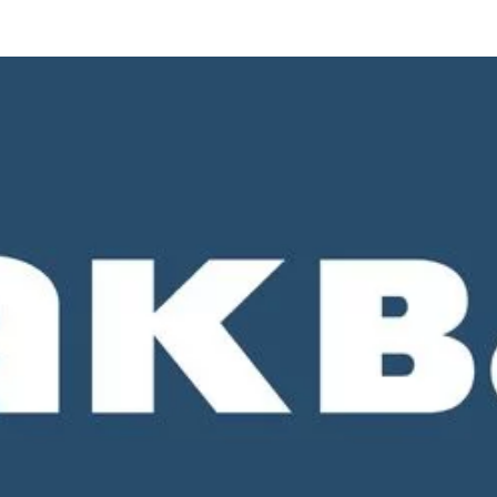
о 18-00. СБ и ВС - выходные