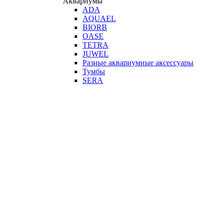
Аквариумы
ADA
AQUAEL
BIORB
OASE
TETRA
JUWEL
Разные аквариумные аксессуары
Тумбы
SERA