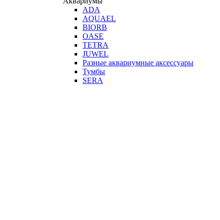
Аквариумы
ADA
AQUAEL
BIORB
OASE
TETRA
JUWEL
Разные аквариумные аксессуары
Тумбы
SERA