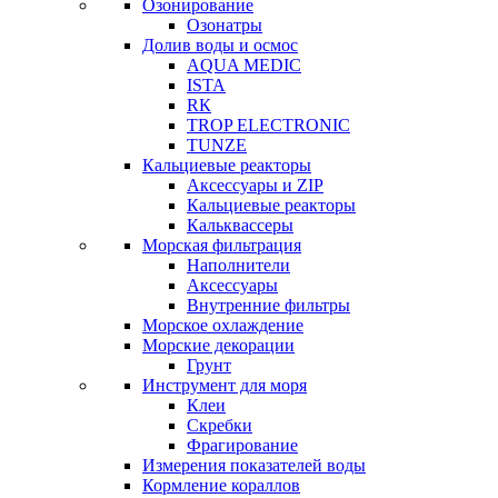
Озонирование
Озонатры
Долив воды и осмос
AQUA MEDIC
ISTA
RК
TROP ELECTRONIC
TUNZE
Кальциевые реакторы
Аксессуары и ZIP
Кальциевые реакторы
Кальквассеры
Морская фильтрация
Наполнители
Аксессуары
Внутренние фильтры
Морское охлаждение
Морские декорации
Грунт
Инструмент для моря
Клеи
Скребки
Фрагирование
Измерения показателей воды
Кормление кораллов