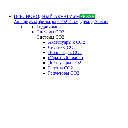
ПРЕСНОВОДНЫЙ АКВАРИУМ
FRESH
Аквариумы, фильтры, СО2, Свет, Декор, Химия
Гидрохимия
Системы СО2
Системы СО2
Аксессуары к СО2
Системы СО2
Шланги для CO2
Обратный клапан
Диффузоры СO2
Балоны CO2
Редукторы CO2