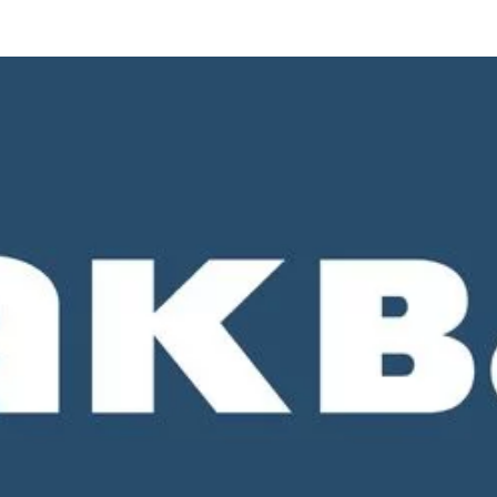
о 18-00. СБ и ВС - выходные