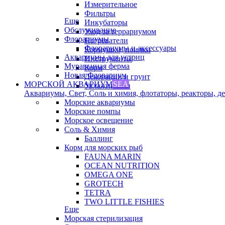
Измерительное
Фильтры
Еще
Инкубаторы
Обслуживание
Уход за террариумом
Флорариумы
Нагреватели
Флорариумы и аксессуары
Кормушки, поилки
Аквариумы для устриц
Инструменты
Муравьиная ферма
Корм
Новая Флорариум
Декорации и грунт
МОРСКОЙ АКВАРИУМ
SEA
Увлажнители
Аквариумы, Свет, Соль и химия, флотаторы, реакторы, дек
Морские аквариумы
Морские помпы
Морское освещение
Соль & Химия
Баллинг
Корм для морских рыб
FAUNA MARIN
OCEAN NUTRITION
OMEGA ONE
GROTECH
TETRA
TWO LITTLE FISHIES
Еще
Морская стерилизация