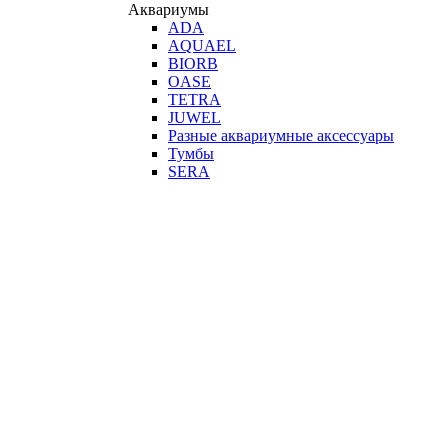
Аквариумы
ADA
AQUAEL
BIORB
OASE
TETRA
JUWEL
Разные аквариумные аксессуары
Тумбы
SERA