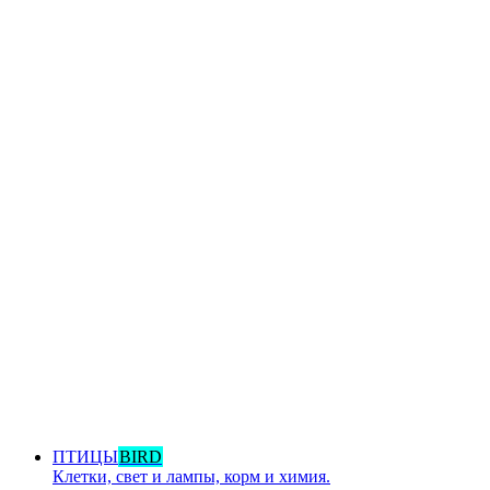
ПТИЦЫ
BIRD
Клетки, свет и лампы, корм и химия.