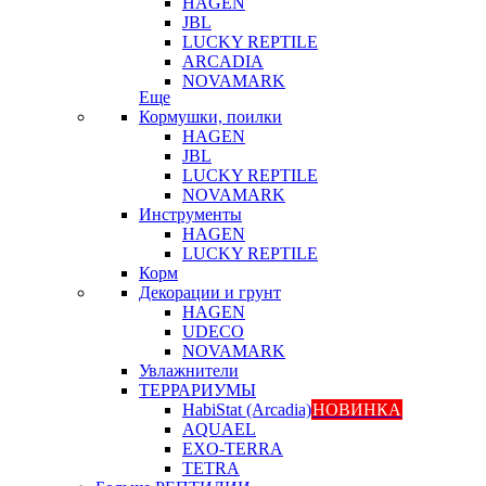
HAGEN
JBL
LUCKY REPTILE
ARCADIA
NOVAMARK
Еще
Кормушки, поилки
HAGEN
JBL
LUCKY REPTILE
NOVAMARK
Инструменты
HAGEN
LUCKY REPTILE
Корм
Декорации и грунт
HAGEN
UDECO
NOVAMARK
Увлажнители
ТЕРРАРИУМЫ
HabiStat (Arcadia)
НОВИНКА
AQUAEL
EXO-TERRA
TETRA