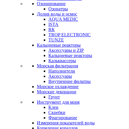
Озонирование
Озонатры
Долив воды и осмос
AQUA MEDIC
ISTA
RК
TROP ELECTRONIC
TUNZE
Кальциевые реакторы
Аксессуары и ZIP
Кальциевые реакторы
Кальквассеры
Морская фильтрация
Наполнители
Аксессуары
Внутренние фильтры
Морское охлаждение
Морские декорации
Грунт
Инструмент для моря
Клеи
Скребки
Фрагирование
Измерения показателей воды
Кормление кораллов