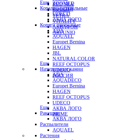
Еще
ZOOMED
RED SEA
Кораллы натуральные
РОССИЯ
Sochting
UDECO
TETRA
АКВА ЛОГО
VITALITY
Коряги природные
АКВАФОН
ADA
ARTUNIQ
AQUAEL
Europet Bernina
HAGEN
JBL
NATURAL COLOR
Еще
REEF OCTOPUS
Натуральные камни
UDECO
ADA
РОССИЯ
AQUADECO
Europet Bernina
HAGEN
REEF OCTOPUS
UDECO
Еще
АКВА ЛОГО
Ракушки
PRIME
АКВА ЛОГО
Распылители
AQUAEL
Растения