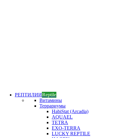
РЕПТИЛИИ
Reptile
Витамины
Террариумы
HabiStat (Arcadia)
AQUAEL
TETRA
EXO-TERRA
LUCKY REPTILE