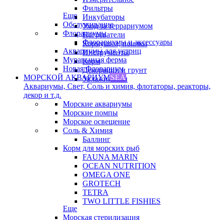
Фильтры
Еще
Инкубаторы
Обслуживание
Уход за террариумом
Флорариумы
Нагреватели
Флорариумы и аксессуары
Кормушки, поилки
Аквариумы для устриц
Инструменты
Муравьиная ферма
Корм
Новая Флорариум
Декорации и грунт
МОРСКОЙ АКВАРИУМ
SEA
Увлажнители
Аквариумы, Свет, Соль и химия, флотаторы, реакторы,
декор и т.д.
Морские аквариумы
Морские помпы
Морское освещение
Соль & Химия
Баллинг
Корм для морских рыб
FAUNA MARIN
OCEAN NUTRITION
OMEGA ONE
GROTECH
TETRA
TWO LITTLE FISHIES
Еще
Морская стерилизация